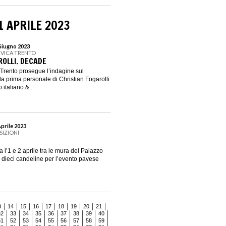
1 APRILE 2023
 Giugno 2023
CIVICA TRENTO
ROLLI. DECADE
 Trento prosegue l’indagine sul
 prima personale di Christian Fogarolli
italiano.&...
Aprile 2023
SIZIONI
a l’1 e 2 aprile tra le mura del Palazzo
: dieci candeline per l’evento pavese
3
14
15
16
17
18
19
20
21
32
33
34
35
36
37
38
39
40
51
52
53
54
55
56
57
58
59