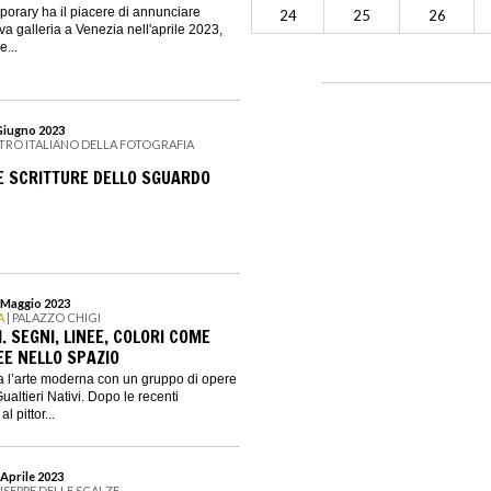
orary ha il piacere di annunciare
24
25
26
va galleria a Venezia nell'aprile 2023,
e...
 Giugno 2023
ENTRO ITALIANO DELLA FOTOGRAFIA
LE SCRITTURE DELLO SGUARDO
8 Maggio 2023
A
| PALAZZO CHIGI
I. SEGNI, LINEE, COLORI COME
E NELLO SPAZIO
a l’arte moderna con un gruppo di opere
ualtieri Nativi. Dopo le recenti
l pittor...
 Aprile 2023
IUSEPPE DELLE SCALZE