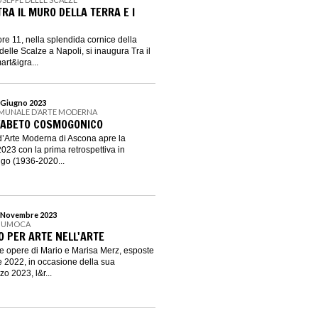
TRA IL MURO DELLA TERRA E I
ore 11, nella splendida cornice della
elle Scalze a Napoli, si inaugura Tra il
art&igra...
5 Giugno 2023
MUNALE D’ARTE MODERNA
FABETO COSMOGONICO
’Arte Moderna di Ascona apre la
023 con la prima retrospettiva in
igo (1936-2020...
30 Novembre 2023
| UMOCA
 PER ARTE NELL'ARTE
e opere di Mario e Marisa Merz, esposte
 2022, in occasione della sua
zo 2023, l&r...