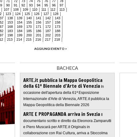
70
71
72
73
74
75
76
77
78
89
90
91
92
93
94
95
96
97
107
108
109
110
111
112
113
2
123
124
125
126
127
128
37
138
139
140
141
142
143
52
153
154
155
156
157
158
67
168
169
170
171
172
173
82
183
184
185
186
187
188
97
198
199
200
201
202
203
12
213
214
215
216
217
218
AGGIUNGI EVENTO >
BACHECA
ARTE.it pubblica la Mappa Geopolitica
della 61ª Biennale d'Arte di Venezia
In
occasione dell'apertura della 61ª Esposizione
Internazionale d'Arte di Venezia, ARTE.it pubblica la
Mappa Geopolitica della Biennale 2026
ARTE E PROPAGANDA arriva in Svezia
Il
documentario scritto e diretto da Eleonora Zamparutti
e Piero Muscarà per ARTE.it Originals in
collaborazione con Rai Cultura, arriva a Stoccolma