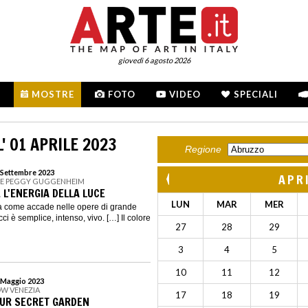
giovedì 6 agosto 2026
MOSTRE
FOTO
VIDEO
SPECIALI
' 01 APRILE 2023
Regione
8 Settembre 2023
APR
NE PEGGY GUGGENHEIM
 L'ENERGIA DELLA LUCE
LUN
MAR
MER
ma come accade nelle opere di grande
ci è semplice, intenso, vivo. […] Il colore
27
28
29
3
4
5
10
11
12
3 Maggio 2023
LOW VENEZIA
17
18
19
OUR SECRET GARDEN