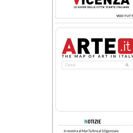
VEDI TUTT
>
N
OTIZIE
In mostra al MarTa fino al 10 gennaio