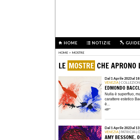
HOME
NOTIZIE
GUIDE
HOME
>
MOSTRE
LE
MOSTRE
CHE APRONO L
Dal 1 Aprile 2023 al 1
VENEZIA
| COLLEZIO
EDMONDO BACCI.
Nulla è superfluo, 
carattere estetico Bac
è...
Dal 1 Aprile 2023 al 1
VENEZIA
| PATRICIA 
AMY BESSONE. 