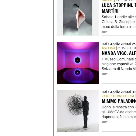
LUCA STOPPINI. 
MARTÌRI
Sabato 1 aprile alle 
Chiesa S. Giuseppe d
muro della terra e i m
Dal 1 Aprile 2023 al 2
ASCONA
| MUSEO CO
NANDA VIGO. AL
Il Museo Comunale d
stagione espositiva 2
Svizzera di Nanda V
Dal 1 Aprile 2023 al 
COLLE DI VAL D'ELSA
MIMMO PALADINO
Dopo la mostra con l
all’UMoCA da ottobre
riapertura, fino a mar