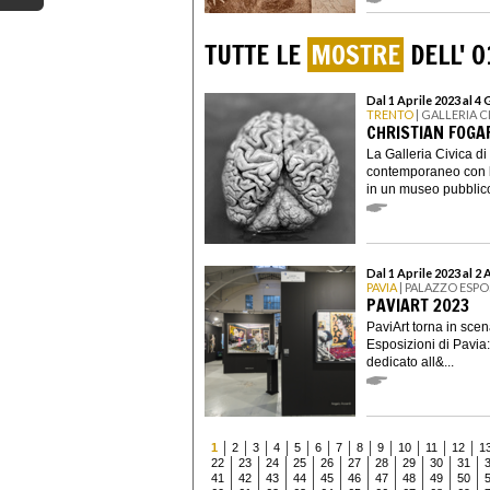
TUTTE LE
MOSTRE
DELL' 0
Dal 1 Aprile 2023 al 4
TRENTO
| GALLERIA 
CHRISTIAN FOGA
La Galleria Civica di
contemporaneo con la
in un museo pubblico 
Dal 1 Aprile 2023 al 2 
PAVIA
| PALAZZO ESPO
PAVIART 2023
PaviArt torna in scen
Esposizioni di Pavia
dedicato all&...
1
2
3
4
5
6
7
8
9
10
11
12
1
22
23
24
25
26
27
28
29
30
31
41
42
43
44
45
46
47
48
49
50