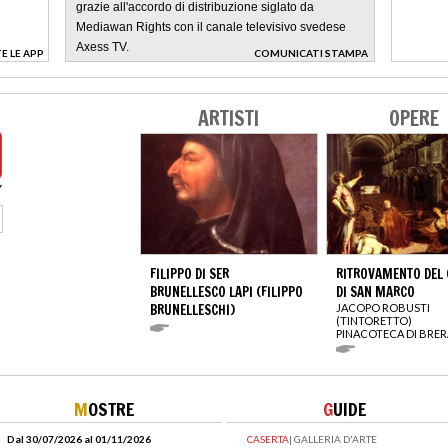
grazie all'accordo di distribuzione siglato da
Mediawan Rights con il canale televisivo svedese
Axess TV.
E LE APP
COMUNICATI STAMPA
>
ARTISTI
OPERE
FILIPPO DI SER
RITROVAMENTO DEL
BRUNELLESCO LAPI (FILIPPO
DI SAN MARCO
BRUNELLESCHI)
JACOPO ROBUSTI
(TINTORETTO)
PINACOTECA DI BRER
M
OSTRE
G
UIDE
Dal 30/07/2026 al 01/11/2026
CASERTA
|
GALLERIA D'ARTE