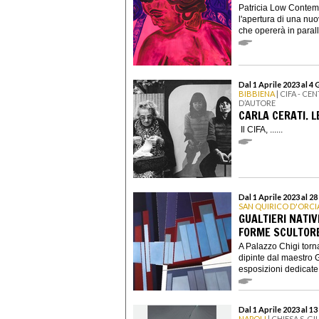
Patricia Low Contemp
l'apertura di una nuo
che opererà in parall
Dal 1 Aprile 2023 al 4
BIBBIENA
| CIFA - C
D’AUTORE
CARLA CERATI. 
Il CIFA, ......
Dal 1 Aprile 2023 al 2
SAN QUIRICO D'ORCI
GUALTIERI NATIV
FORME SCULTORE
A Palazzo Chigi torn
dipinte dal maestro G
esposizioni dedicate a
Dal 1 Aprile 2023 al 13
NAPOLI
| CHIESA S. G