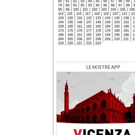
60
61
62
63
64
65
66
67
68
69
79
80
81
82
83
84
85
86
87
88
98
99
100
101
102
103
104
105
106
114
115
116
117
118
119
120
121
12
129
130
131
132
133
134
135
136
1
144
145
146
147
148
149
150
151
1
159
160
161
162
163
164
165
166
1
174
175
176
177
178
179
180
181
1
189
190
191
192
193
194
195
196
1
204
205
206
207
208
209
210
211
2
219
220
221
222
223
LE NOSTRE APP