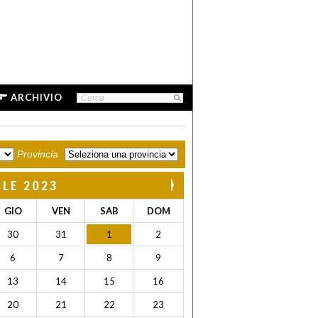
ARCHIVIO
Provincia
ILE 2023
GIO
VEN
SAB
DOM
30
31
1
2
6
7
8
9
13
14
15
16
20
21
22
23