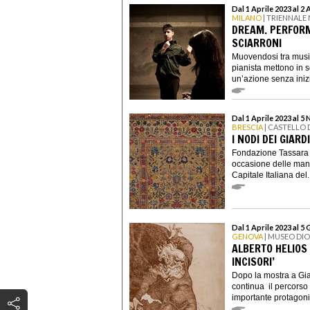
Dal 1 Aprile 2023 al 2 
MILANO
| TRIENNALE
DREAM. PERFOR
SCIARRONI
Muovendosi tra music
pianista mettono in 
un’azione senza iniz
Dal 1 Aprile 2023 al 
BRESCIA
| CASTELLO 
I NODI DEI GIARD
Fondazione Tassara h
occasione delle man
Capitale Italiana del.
Dal 1 Aprile 2023 al 5
GENOVA
| MUSEO DI
ALBERTO HELIOS 
INCISORI’
Dopo la mostra a Gia
continua il percorso
importante protagonis