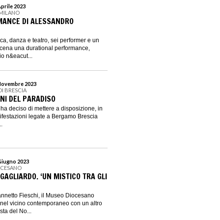
Aprile 2023
 MILANO
MANCE DI ALESSANDRO
a, danza e teatro, sei performer e un
scena una durational performance,
io n&eacut...
5 Novembre 2023
DI BRESCIA
INI DEL PARADISO
a deciso di mettere a disposizione, in
ifestazioni legate a Bergamo Brescia
..
 Giugno 2023
OCESANO
GAGLIARDO. ‘UN MISTICO TRA GLI
nnetto Fieschi, il Museo Diocesano
 nel vicino contemporaneo con un altro
ta del No...