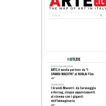
N
OTIZIE
ROMA
| 06/08/2026
ARTE.it media partner de "I
GRANDI MAESTRI" di KUBLAI Film
06/08/2026
I Grandi Maestri: da Caravaggio
a Herzog, cinque appuntamenti
al cinema con i giganti
dell'immaginario