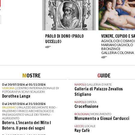
PAOLO DI DONO (PAOLO
VENERE, CUPIDO E S
UCCELLO)
AGNOLO DI COSIMO 
MARIANO (AGNOLO
BRONZINO)
GALLERIA COLONNA
M
OSTRE
G
UIDE
Dal 30/07/2026 al 01/11/2026
NAPOLI
|
GALLERIA D'ARTE
VERONA
| CENTRO INTERNAZIONALE DI
Galleria di Palazzo Zevallos
FOTOGRAFIA SCAVI SCALIGERI
Stigliano
Dorothea Lange
NAPOLI
|
OPERA
Dal 24/07/2026 al 31/10/2026
Crocefissione
PALERMO
| PALAZZO BELMONTE RISO -
PALERMO I PARCO ARCHEOLOGICO E
BOLOGNA
|
MONUMENTO
PAESAGGISTICO VALLE DEI TEMPLI -
Monumento a Giosué Carducci
AGRIGENTO
Botero. L’incanto del Mito I
LECCE
|
LOCALE
Botero. Il peso dei sogni
Ray Cafè