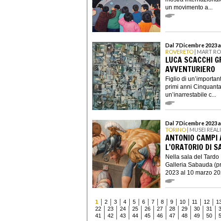
un movimento a...
Dal 7 Dicembre 2023 a
ROVERETO
| MART R
LUCA SCACCHI G
AVVENTURIERO
Figlio di un’importa
primi anni Cinquanta
un’inarrestabile c...
Dal 7 Dicembre 2023 a
TORINO
| MUSEI REAL
ANTONIO CAMPI 
L’ORATORIO DI S
Nella sala del Tardo
Galleria Sabauda (pr
2023 al 10 marzo 202
1
2
3
4
5
6
7
8
9
10
11
12
1
22
23
24
25
26
27
28
29
30
31
41
42
43
44
45
46
47
48
49
50