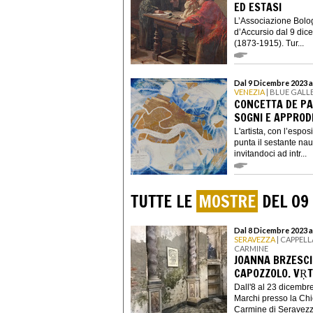
ED ESTASI
L’Associazione Bolog
d’Accursio dal 9 dic
(1873-1915). Tur...
Dal 9 Dicembre 2023 a
VENEZIA
| BLUE GALL
CONCETTA DE PA
SOGNI E APPROD
L'artista, con l’espos
punta il sestante naut
invitandoci ad intr...
TUTTE LE
MOSTRE
DEL 09
Dal 8 Dicembre 2023 a
SERAVEZZA
| CAPPEL
CARMINE
JOANNA BRZESCI
CAPOZZOLO. VṚT
Dall'8 al 23 dicembr
Marchi presso la Ch
Carmine di Seravezza