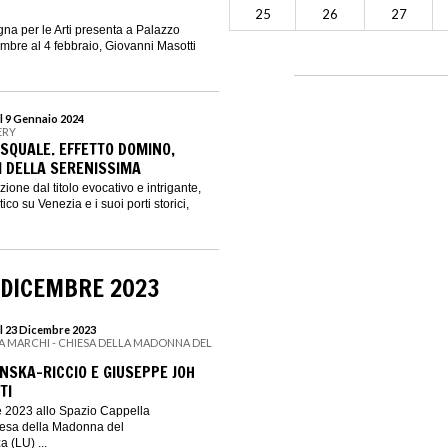
25
26
27
na per le Arti presenta a Palazzo
embre al 4 febbraio, Giovanni Masotti
l 9 Gennaio 2024
ERY
SQUALE. EFFETTO DOMINO,
I DELLA SERENISSIMA
izione dal titolo evocativo e intrigante,
ico su Venezia e i suoi porti storici,
 DICEMBRE 2023
l 23 Dicembre 2023
LA MARCHI - CHIESA DELLA MADONNA DEL
NSKA-RICCIO E GIUSEPPE JOH
TI
e 2023 allo Spazio Cappella
iesa della Madonna del
 (LU) ...