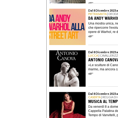
Dal 8 Dicembre 2023 a
PIETRASANTA
| DEOD
DA ANDY WARHOL
Una mostra unica, ne
che ripercorre l'evol
opere di Warhol, re d
Dal 8 Dicembre 2023 a
LUCCA
| CAVALLERIZ
ANTONIO CANOVA
«Le sculture di Can
marmo, ma ancora cald
Dal 8 Dicembre 2023 a
CASERTA
| REGGIA DI
MUSICA AL TEMPO
Da venerdì 8 a domen
Cappella Palatina de
Tempo di Vanvitelli, 