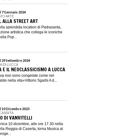
l 7 Gennaio 2024
ATO ARTE
 ALLA STREET ART
lla splendida location di Pietrasanta,
uzione artistica che collega le iconiche
ella Pop...
l 29 Settembre 2024
ZA DI LUCCA
 E IL NEOCLASSICISMO A LUCCA
ova non sono congelate come nel
e nella vita»Vittorio Sgarbi A d...
l 10 Dicembre 2023
 CASERTA
 DI VANVITELLI
ica 10 dicembre, alle ore 17.30 nella
lla Reggia di Caserta, torna Musica al
proge...