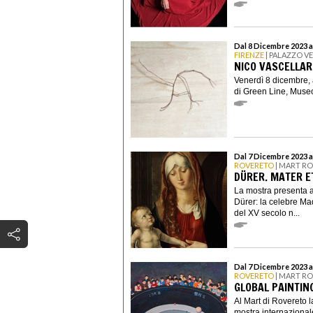
Dal 8 Dicembre 2023 a
FIRENZE
| PALAZZO V
NICO VASCELLARI
Venerdì 8 dicembre,
di Green Line, Museo
Dal 7 Dicembre 2023 a
ROVERETO
| MART R
DÜRER. MATER E
La mostra presenta a
Dürer: la celebre Ma
del XV secolo n...
Dal 7 Dicembre 2023 al
ROVERETO
| MART R
GLOBAL PAINTIN
Al Mart di Rovereto l
mostra internazionale