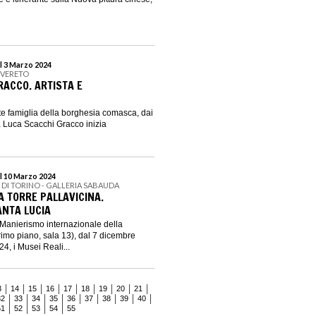
l 3 Marzo 2024
OVERETO
RACCO. ARTISTA E
nte famiglia della borghesia comasca, dai
 Luca Scacchi Gracco inizia
l 10 Marzo 2024
I DI TORINO - GALLERIA SABAUDA
A TORRE PALLAVICINA.
ANTA LUCIA
 Manierismo internazionale della
imo piano, sala 13), dal 7 dicembre
4, i Musei Reali...
3
14
15
16
17
18
19
20
21
32
33
34
35
36
37
38
39
40
51
52
53
54
55