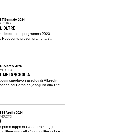
l 7 Gennaio 2024
ECCHIO
. OLTRE
 all’interno del programma 2023
 Novecento presenterà nella S...
l 3 Marzo 2024
OVERETO
T MELANCHOLIA
lcuni capolavori assoluti di Albrecht
donna col Bambino, eseguita alla fine
 14 Aprile 2024
OVERETO
G
a prima tappa di Global Painting, una
 e itinerante sulla Nuova pittura cinese,