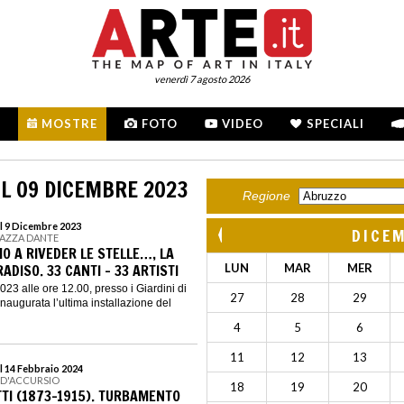
venerdì 7 agosto 2026
MOSTRE
FOTO
VIDEO
SPECIALI
L 09 DICEMBRE 2023
Regione
l 9 Dicembre 2023
DICE
PIAZZA DANTE
O A RIVEDER LE STELLE…, LA
ADISO. 33 CANTI - 33 ARTISTI
LUN
MAR
MER
23 alle ore 12.00, presso i Giardini di
27
28
29
naugurata l’ultima installazione del
4
5
6
11
12
13
l 14 Febbraio 2024
 D'ACCURSIO
18
19
20
TI (1873-1915). TURBAMENTO