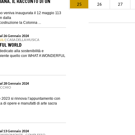
IANA. IL RACCONTO DI UN
25
26
27
o veniva inaugurata il 12 maggio 113
in dalla
costruzione la Colonna ...
al 26 Gennaio 2024
ULI
| CASA DELLA MUSICA
FUL WORLD
dicato alla sostenibilità e
’ambiente quello con WHAT A WONDERFUL
al 28 Gennaio 2024
ECCHIO
 2023 si rinnova l’appuntamento con
ia di opere e manufatti di arte sacra
al 13 Gennaio 2024
 CHIAROMONTE - COMPLESSO