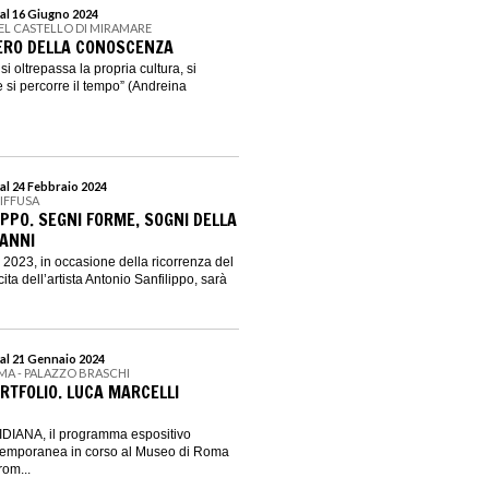
al 16 Giugno 2024
DEL CASTELLO DI MIRAMARE
IERO DELLA CONOSCENZA
 si oltrepassa la propria cultura, si
 si percorre il tempo” (Andreina
al 24 Febbraio 2024
IFFUSA
PPO. SEGNI FORME, SOGNI DELLA
 ANNI
2023, in occasione della ricorrenza del
ita dell’artista Antonio Sanfilippo, sarà
al 21 Gennaio 2024
MA - PALAZZO BRASCHI
RTFOLIO. LUCA MARCELLI
IDIANA, il programma espositivo
ontemporanea in corso al Museo di Roma
rom...