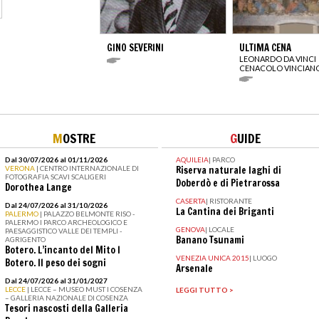
GINO SEVERINI
ULTIMA CENA
LEONARDO DA VINCI
CENACOLO VINCIAN
M
OSTRE
G
UIDE
Dal 30/07/2026 al 01/11/2026
AQUILEIA
|
PARCO
VERONA
| CENTRO INTERNAZIONALE DI
Riserva naturale laghi di
FOTOGRAFIA SCAVI SCALIGERI
Doberdò e di Pietrarossa
Dorothea Lange
CASERTA
|
RISTORANTE
Dal 24/07/2026 al 31/10/2026
La Cantina dei Briganti
PALERMO
| PALAZZO BELMONTE RISO -
PALERMO I PARCO ARCHEOLOGICO E
GENOVA
|
LOCALE
PAESAGGISTICO VALLE DEI TEMPLI -
Banano Tsunami
AGRIGENTO
Botero. L’incanto del Mito I
VENEZIA UNICA 2015
|
LUOGO
Botero. Il peso dei sogni
Arsenale
Dal 24/07/2026 al 31/01/2027
LECCE
| LECCE – MUSEO MUST I COSENZA
LEGGI TUTTO >
– GALLERIA NAZIONALE DI COSENZA
Tesori nascosti della Galleria