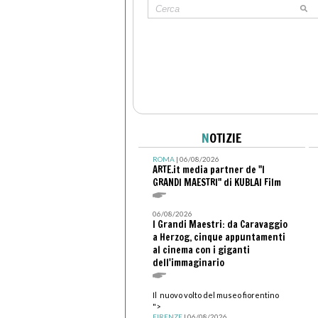
N
OTIZIE
ROMA
| 06/08/2026
ARTE.it media partner de "I
GRANDI MAESTRI" di KUBLAI Film
06/08/2026
I Grandi Maestri: da Caravaggio
a Herzog, cinque appuntamenti
al cinema con i giganti
dell'immaginario
Il nuovo volto del museo fiorentino
">
FIRENZE
| 06/08/2026