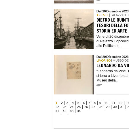
Dal 20 Dicembre 2023 a
TRIESTE
| PALAZZO G
DIETRO LE QUINT
TESORI DELLA FO
STORIA ED ARTE
Venerdì 20 dicembre 
di Palazzo Gopcevich
alle Politiche d...
Dal 20 Dicembre 2023 a
LIVORNO
| MUSEO DE
LEONARDO DA VIN
"Leonardo da Vinci. 
si terrà a Livorno da
Museo della...
1
2
3
4
5
6
7
8
9
10
11
12
1
22
23
24
25
26
27
28
29
30
31
41
42
43
44