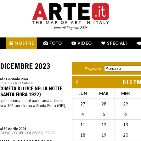
venerdì 7 agosto 2026
MOSTRE
FOTO
VIDEO
SPECIALI
 DICEMBRE 2023
Regione
al 6 Gennaio 2024
DICE
ZO SFORZA CESARINI
COMETA DI LUCE NELLA NOTTE.
(SANTA FIORA 1922)
LUN
MAR
MER
 i più importanti nel panorama artistico
27
28
29
zza a 101 anni torna a Santa Fiora (GR),
4
5
6
11
12
13
al 30 Aprile 2024
EOLOGICO DEL COLOSSEO - FORO
18
19
20