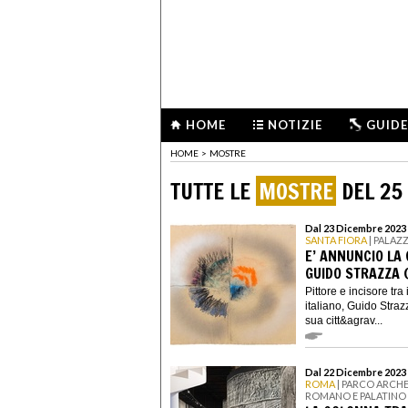
HOME
NOTIZIE
GUIDE
HOME
>
MOSTRE
TUTTE LE
MOSTRE
DEL 25
Dal 23 Dicembre 2023 
SANTA FIORA
| PALAZ
E’ ANNUNCIO LA 
GUIDO STRAZZA 
Pittore e incisore tra
italiano, Guido Stra
sua citt&agrav...
Dal 22 Dicembre 2023 
ROMA
| PARCO ARCH
ROMANO E PALATINO