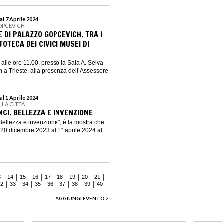
l 7 Aprile 2024
OPCEVICH
E DI PALAZZO GOPCEVICH. TRA I
TOTECA DEI CIVICI MUSEI DI
alle ore 11.00, presso la Sala A. Selva
 a Trieste, alla presenza dell’Assessore
l 1 Aprile 2024
LLA CITTÀ
CI. BELLEZZA E INVENZIONE
Bellezza e invenzione", è la mostra che
l 20 dicembre 2023 al 1° aprile 2024 al
3
14
15
16
17
18
19
20
21
32
33
34
35
36
37
38
39
40
AGGIUNGI EVENTO >