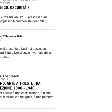
 STERI
UGGO. OSCURITÀ E
2023 alle ore 12.00 presso la Sala
Complesso Monumentale dello Steri,
..
al 7 Gennaio 2024
LA
to di presentare Luci nel bosco, un
art Studio.Nel silenzio invernale della
 picc...
l 1 Aprile 2024
TORIO
NO. ARTE A TRIESTE TRA
EZIONE. 1900 – 1940
t Trieste è una costellazione, più che
o si mescola e amalgama, è una partitura