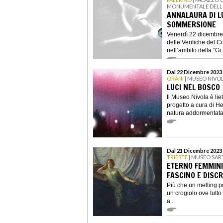
MONUMENTALE DELLO
ANNALAURA DI L
SOMMERSIONE
Venerdì 22 dicembre 
delle Verifiche del 
nell’ambito della “Gi.
Dal 22 Dicembre 2023 
ORANI
| MUSEO NIVO
LUCI NEL BOSCO
Il Museo Nivola è lie
progetto a cura di He
natura addormentata,
Dal 21 Dicembre 2023 a
TRIESTE
| MUSEO SAR
ETERNO FEMMINI
FASCINO E DISCR
Più che un melting po
un crogiolo ove tutt
a...