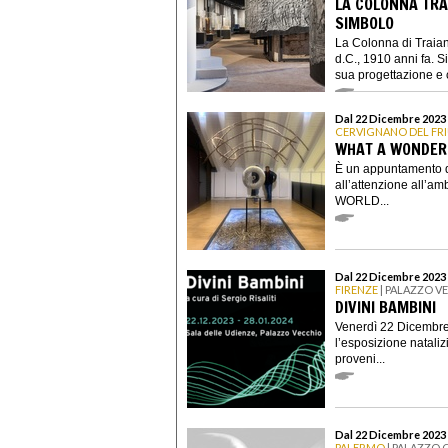
LA COLONNA TRA
SIMBOLO
La Colonna di Traian
d.C., 1910 anni fa. S
sua progettazione e 
Dal 22 Dicembre 2023 
CERVIGNANO DEL FRI
WHAT A WONDER
È un appuntamento de
all’attenzione all
WORLD...
Dal 22 Dicembre 2023 
FIRENZE
| PALAZZO V
DIVINI BAMBINI
Venerdì 22 Dicembre
l’esposizione nataliz
proveni...
Dal 22 Dicembre 2023 
PALERMO
| PALAZZO