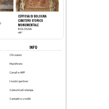
CERTOSA DI BOLOGNA
CIMITERO STORICO
O
MONUMENTALE
BOLOGNA
I
NFO
Chi siamo
Manifesto
Canali e APP
I nostri partner
Comunicati stampa
Contatti e crediti