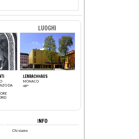
LUOGHI
NTI
LENBACHHAUS
RO
MONACO
ENZO DA
TORE
ORE)
I
NFO
Chi siamo