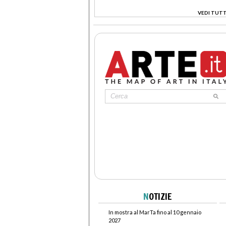
VEDI TUTT
>
N
OTIZIE
In mostra al MarTa fino al 10 gennaio
2027