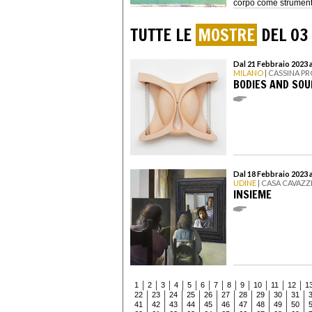
corpo come strumento
culture, la rassegna d
TUTTE LE
MOSTRE
DEL 03
Dal 21 Febbraio 2023 a
MILANO
| CASSINA P
BODIES AND SOU
Dal 18 Febbraio 2023 a
UDINE
| CASA CAVAZZ
INSIEME
1
2
3
4
5
6
7
8
9
10
11
12
1
22
23
24
25
26
27
28
29
30
31
41
42
43
44
45
46
47
48
49
50