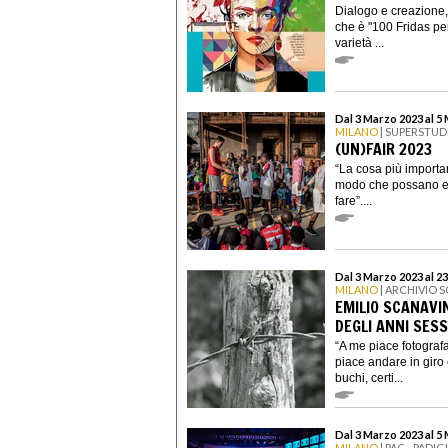
Dialogo e creazione
che è "100 Fridas per
varietà ...
Dal 3 Marzo 2023 al 5
MILANO
| SUPERSTUD
(UN)FAIR 2023
“La cosa più importan
modo che possano es
fare”....
Dal 3 Marzo 2023 al 23
MILANO
| ARCHIVIO 
EMILIO SCANAVIN
DEGLI ANNI SES
“A me piace fotograf
piace andare in giro e
buchi, certi...
Dal 3 Marzo 2023 al 5
MILANO
| PAC - PAD