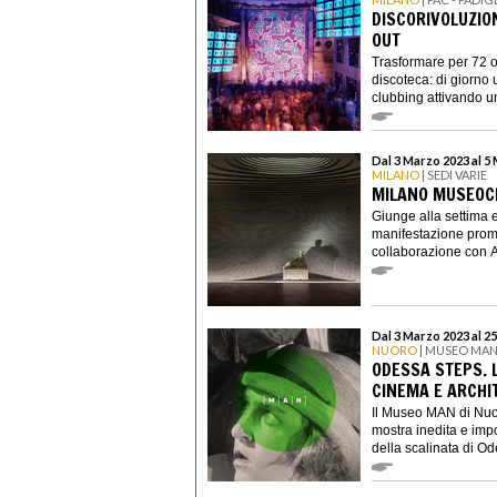
DISCORIVOLUZION
OUT
Trasformare per 72 o
discoteca: di giorno 
clubbing attivando una
Dal 3 Marzo 2023 al 5
MILANO
| SEDI VARIE
MILANO MUSEOCI
Giunge alla settima 
manifestazione prom
collaborazione con A
Dal 3 Marzo 2023 al 2
NUORO
| MUSEO MA
ODESSA STEPS. 
CINEMA E ARCHI
Il Museo MAN di Nuo
mostra inedita e impo
della scalinata di Ode