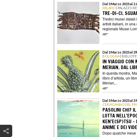
Dal 3 Marzo 2023 al 2 
MILANO
| PALAZZO R
TRE-DI-CI. SGUA
Tredici musei statali 
artisti italiani, in 
regionale Musei Lom
Dal 3 Marzo 2023 al 29
BOLOGNA
| BIBLIOT
IN VIAGGIO CON 
MERIAN. DAL LIB
In questa mostra, Mar
libro d’artista, un li
Merian,...
Dal 3 Marzo 2023 al 3
CERVIGNANO DEL FRI
PASOLINI CHI? 
LOTTA NELL’EPO
KEN’E(SP)TSU -
ANIME E DEI VI
Dopo qualche mese d