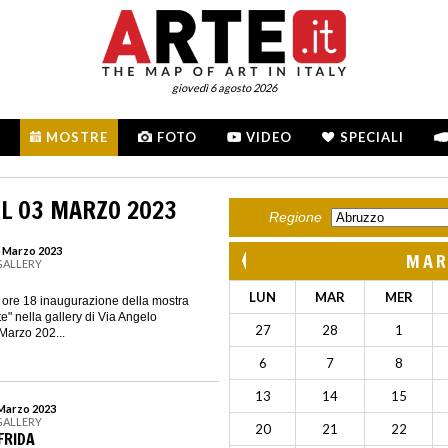
giovedì 6 agosto 2026
MOSTRE
FOTO
VIDEO
SPECIALI
L 03 MARZO 2023
Regione
6 Marzo 2023
MAR
GALLERY
LUN
MAR
MER
 ore 18 inaugurazione della mostra
te" nella gallery di Via Angelo
27
28
1
 Marzo 202...
6
7
8
13
14
15
 Marzo 2023
GALLERY
20
21
22
FRIDA