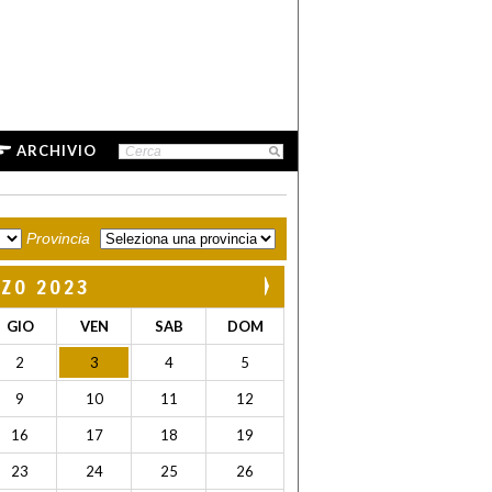
ARCHIVIO
Provincia
ZO 2023
GIO
VEN
SAB
DOM
2
3
4
5
9
10
11
12
16
17
18
19
23
24
25
26