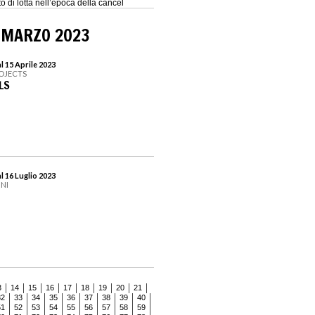
 di lotta nell’epoca della cancel
...
 MARZO 2023
l 15 Aprile 2023
ROJECTS
LS
l 16 Luglio 2023
INI
3
14
15
16
17
18
19
20
21
32
33
34
35
36
37
38
39
40
51
52
53
54
55
56
57
58
59