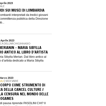
Aprile 2023
EALE
RDI SUI MUSEI DI LOMBARDIA
lombardi interpretati da tredici giovani
una committenza pubblica della Direzione
b...
 Aprile 2023
ECA DELL'ARCHIGINNASIO
MERIANIN - MARIA SIBYLLA
RO ANTICO AL LIBRO D’ARTISTA
ia Sibylla Merian. Dal libro antico al
bro d’artista dedicato a Maria Sibylla
 Marzo 2023
ULI
| SEDI VARIE
IL CORPO COME STRUMENTO DI
CA DELLA CANCEL CULTURE /
 LA CENSURA NEL MONDO DELLE
DEOGAMES
i pausa riprende PASOLINI CHI? Il