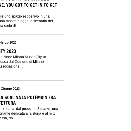
E. YOU GOT TO GET IN TO GET
re uno spazio espositivo in una
una mostra rilegge lo scenario del
 serie di i...
 Marzo 2023
TY 2023
edizione Milano MuseoCity, la
ossa dal Comune di Milano in
ssociazione ...
5 Giugno 2023
N
LA SCALINATA POTËMKIN FRA
TETTURA
ro ospita, dal prossimo 3 marzo, una
rtante dedicata alla storia e al mito
ssa, rin...