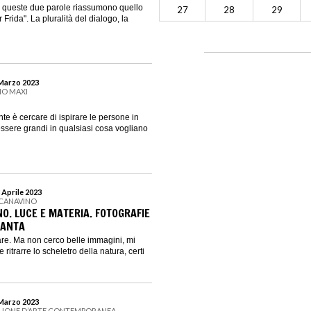
, queste due parole riassumono quello
27
28
29
 Frida". La pluralità del dialogo, la
 Marzo 2023
IO MAXI
te è cercare di ispirare le persone in
sere grandi in qualsiasi cosa vogliano
 Aprile 2023
SCANAVINO
O. LUCE E MATERIA. FOTOGRAFIE
SANTA
are. Ma non cerco belle immagini, mi
 ritrarre lo scheletro della natura, certi
 Marzo 2023
IGLIONE D’ARTE CONTEMPORANEA