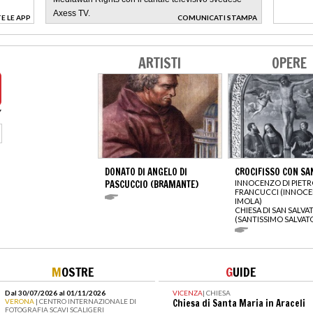
Axess TV.
E LE APP
COMUNICATI STAMPA
>
ARTISTI
OPERE
DONATO DI ANGELO DI
CROCIFISSO CON SA
PASCUCCIO (BRAMANTE)
INNOCENZO DI PIET
FRANCUCCI (INNOC
IMOLA)
CHIESA DI SAN SALVA
(SANTISSIMO SALVAT
M
OSTRE
G
UIDE
Dal 30/07/2026 al 01/11/2026
VICENZA
|
CHIESA
VERONA
| CENTRO INTERNAZIONALE DI
Chiesa di Santa Maria in Araceli
FOTOGRAFIA SCAVI SCALIGERI