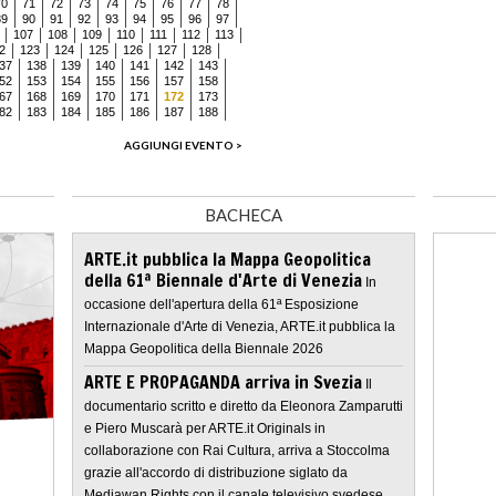
70
71
72
73
74
75
76
77
78
89
90
91
92
93
94
95
96
97
107
108
109
110
111
112
113
2
123
124
125
126
127
128
37
138
139
140
141
142
143
52
153
154
155
156
157
158
67
168
169
170
171
172
173
82
183
184
185
186
187
188
AGGIUNGI EVENTO >
BACHECA
ARTE.it pubblica la Mappa Geopolitica
della 61ª Biennale d'Arte di Venezia
In
occasione dell'apertura della 61ª Esposizione
Internazionale d'Arte di Venezia, ARTE.it pubblica la
Mappa Geopolitica della Biennale 2026
ARTE E PROPAGANDA arriva in Svezia
Il
documentario scritto e diretto da Eleonora Zamparutti
e Piero Muscarà per ARTE.it Originals in
collaborazione con Rai Cultura, arriva a Stoccolma
grazie all'accordo di distribuzione siglato da
Mediawan Rights con il canale televisivo svedese