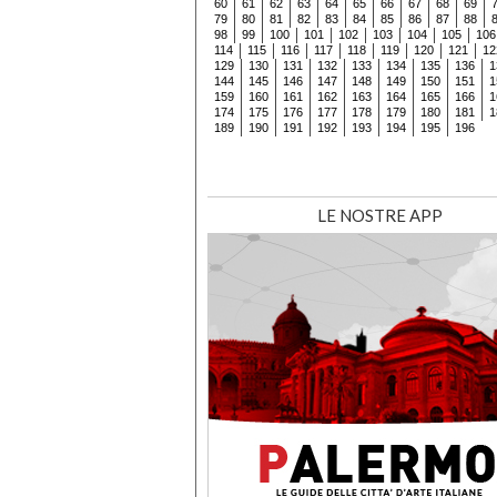
60
61
62
63
64
65
66
67
68
69
79
80
81
82
83
84
85
86
87
88
98
99
100
101
102
103
104
105
106
114
115
116
117
118
119
120
121
12
129
130
131
132
133
134
135
136
1
144
145
146
147
148
149
150
151
1
159
160
161
162
163
164
165
166
1
174
175
176
177
178
179
180
181
1
189
190
191
192
193
194
195
196
LE NOSTRE APP