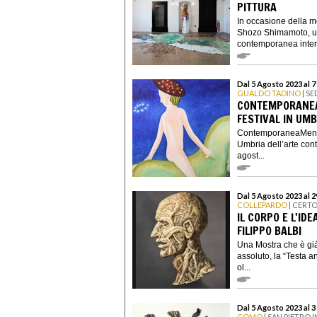
PITTURA
In occasione della m
Shozo Shimamoto, uno
contemporanea inter
Dal 5 Agosto 2023 al 
GUALDO TADINO
| SE
CONTEMPORANEA
FESTIVAL IN UM
ContemporaneaMente 
Umbria dell’arte co
agost...
Dal 5 Agosto 2023 al 
COLLEPARDO
| CERTO
IL CORPO E L'ID
FILIPPO BALBI
Una Mostra che è già
assoluto, la “Testa a
ol...
Dal 5 Agosto 2023 al 
COMO
| SAN PIETRO I