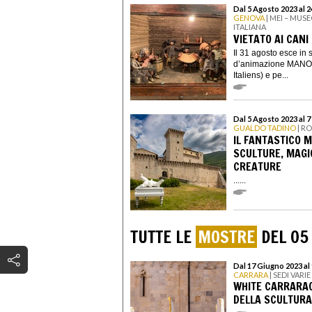
Dal 5 Agosto 2023 al 
GENOVA
| MEI – MUS
ITALIANA
VIETATO AI CANI 
Il 31 agosto esce in
d’animazione MANOD
Italiens) e pe...
Dal 5 Agosto 2023 al 
GUALDO TADINO
| R
IL FANTASTICO M
SCULTURE, MAGIC
CREATURE
......
TUTTE LE
MOSTRE
DEL 05
Dal 17 Giugno 2023 al
CARRARA
| SEDI VARIE
WHITE CARRARA02
DELLA SCULTURA