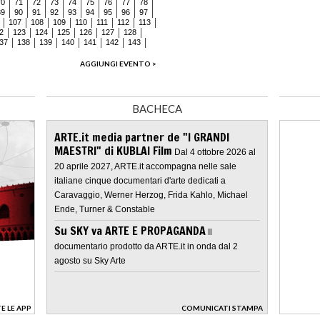
70
71
72
73
74
75
76
77
78
89
90
91
92
93
94
95
96
97
107
108
109
110
111
112
113
2
123
124
125
126
127
128
37
138
139
140
141
142
143
AGGIUNGI EVENTO >
BACHECA
ARTE.it media partner de "I GRANDI
MAESTRI" di KUBLAI Film
Dal 4 ottobre 2026 al
20 aprile 2027, ARTE.it accompagna nelle sale
italiane cinque documentari d'arte dedicati a
Caravaggio, Werner Herzog, Frida Kahlo, Michael
Ende, Turner & Constable
Su SKY va ARTE E PROPAGANDA
Il
documentario prodotto da ARTE.it in onda dal 2
agosto su Sky Arte
E LE APP
COMUNICATI STAMPA
>