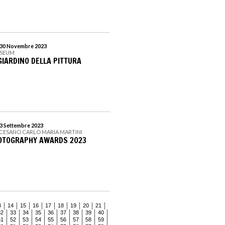
l 30 Novembre 2023
USEUM
GIARDINO DELLA PITTURA
 3 Settembre 2023
CESANO CARLO MARIA MARTINI
OTOGRAPHY AWARDS 2023
3
14
15
16
17
18
19
20
21
32
33
34
35
36
37
38
39
40
51
52
53
54
55
56
57
58
59