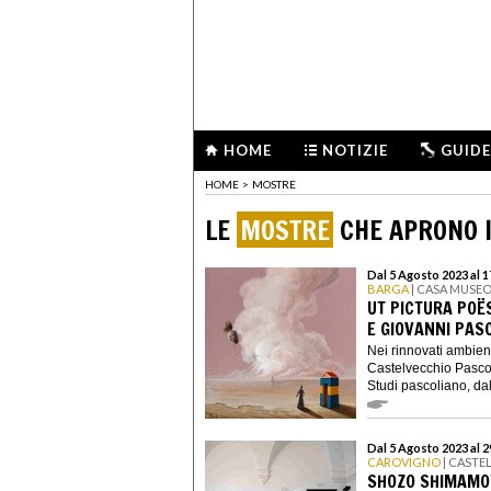
HOME
NOTIZIE
GUIDE
HOME
>
MOSTRE
LE
MOSTRE
CHE APRONO I
Dal 5 Agosto 2023 al 
BARGA
| CASA MUSEO
UT PICTURA POËS
E GIOVANNI PAS
Nei rinnovati ambien
Castelvecchio Pascol
Studi pascoliano, dal
Dal 5 Agosto 2023 al 
CAROVIGNO
| CASTE
SHOZO SHIMAMOT