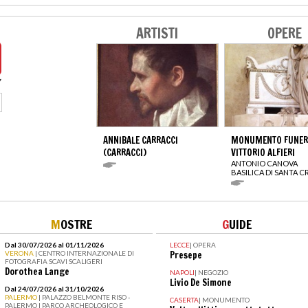
ARTISTI
OPERE
ANNIBALE CARRACCI
MONUMENTO FUNERA
(CARRACCI)
VITTORIO ALFIERI
ANTONIO CANOVA
BASILICA DI SANTA 
M
OSTRE
G
UIDE
Dal 30/07/2026 al 01/11/2026
LECCE
|
OPERA
VERONA
| CENTRO INTERNAZIONALE DI
Presepe
FOTOGRAFIA SCAVI SCALIGERI
Dorothea Lange
NAPOLI
|
NEGOZIO
Livio De Simone
Dal 24/07/2026 al 31/10/2026
PALERMO
| PALAZZO BELMONTE RISO -
CASERTA
|
MONUMENTO
PALERMO I PARCO ARCHEOLOGICO E