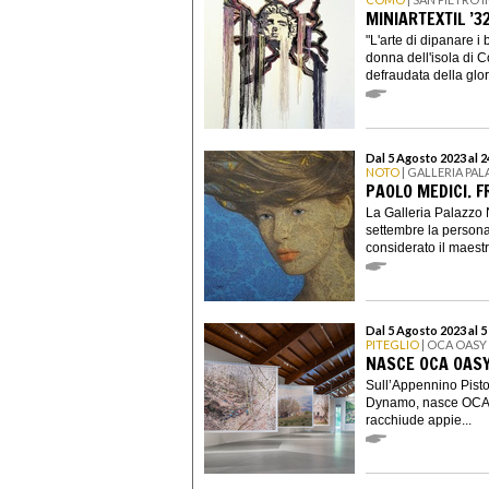
MINIARTEXTIL ’3
"L'arte di dipanare i 
donna dell'isola di Co
defraudata della glori
Dal 5 Agosto 2023 al 
NOTO
| GALLERIA PA
PAOLO MEDICI. F
La Galleria Palazzo N
settembre la persona
considerato il maestr
Dal 5 Agosto 2023 al 
PITEGLIO
| OCA OAS
NASCE OCA OAS
Sull’Appennino Pistoi
Dynamo, nasce OCA 
racchiude appie...