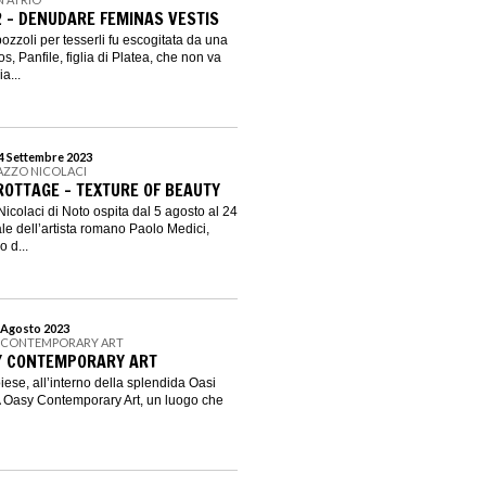
2 - DENUDARE FEMINAS VESTIS
bozzoli per tesserli fu escogitata da una
s, Panfile, figlia di Platea, che non va
a...
24 Settembre 2023
LAZZO NICOLACI
ROTTAGE - TEXTURE OF BEAUTY
icolaci di Noto ospita dal 5 agosto al 24
le dell’artista romano Paolo Medici,
o d...
5 Agosto 2023
Y CONTEMPORARY ART
Y CONTEMPORARY ART
ese, all’interno della splendida Oasi
Oasy Contemporary Art, un luogo che