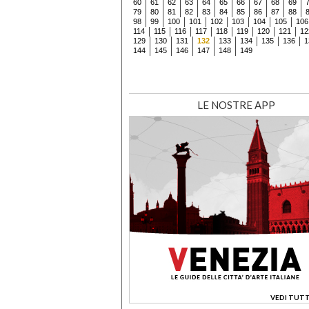
60
61
62
63
64
65
66
67
68
69
79
80
81
82
83
84
85
86
87
88
98
99
100
101
102
103
104
105
106
114
115
116
117
118
119
120
121
12
129
130
131
132
133
134
135
136
1
144
145
146
147
148
149
LE NOSTRE APP
VEDI TUTT
>