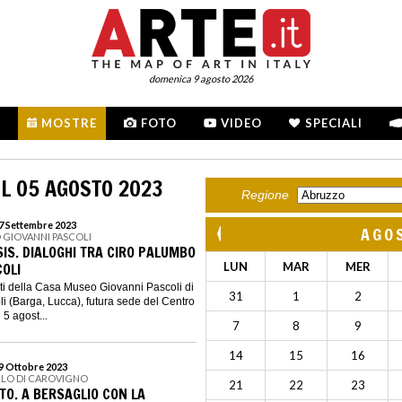
domenica 9 agosto 2026
MOSTRE
FOTO
VIDEO
SPECIALI
L 05 AGOSTO 2023
Regione
17 Settembre 2023
AGO
 GIOVANNI PASCOLI
IS. DIALOGHI TRA CIRO PALUMBO
COLI
LUN
MAR
MER
ti della Casa Museo Giovanni Pascoli di
31
1
2
i (Barga, Lucca), futura sede del Centro
 5 agost...
7
8
9
14
15
16
29 Ottobre 2023
LLO DI CAROVIGNO
21
22
23
O. A BERSAGLIO CON LA