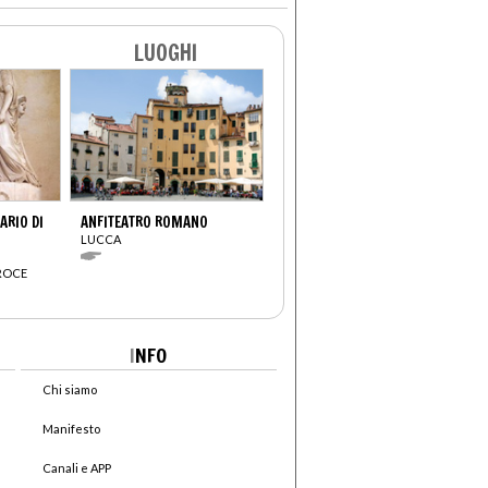
LUOGHI
RIO DI
ANFITEATRO ROMANO
LUCCA
CROCE
I
NFO
Chi siamo
Manifesto
Canali e APP