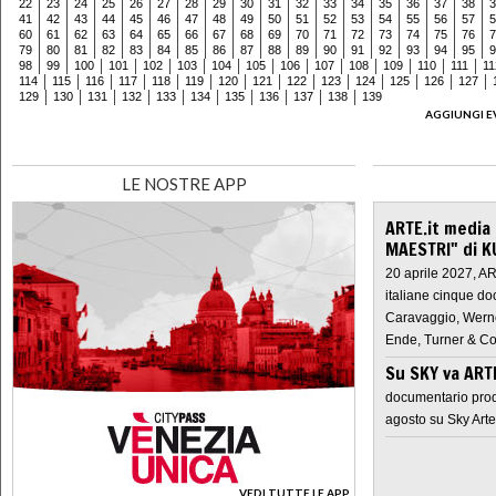
22
23
24
25
26
27
28
29
30
31
32
33
34
35
36
37
38
3
41
42
43
44
45
46
47
48
49
50
51
52
53
54
55
56
57
5
60
61
62
63
64
65
66
67
68
69
70
71
72
73
74
75
76
7
79
80
81
82
83
84
85
86
87
88
89
90
91
92
93
94
95
9
98
99
100
101
102
103
104
105
106
107
108
109
110
111
11
114
115
116
117
118
119
120
121
122
123
124
125
126
127
129
130
131
132
133
134
135
136
137
138
139
AGGIUNGI E
LE NOSTRE APP
ARTE.it media
MAESTRI" di K
20 aprile 2027, A
italiane cinque do
Caravaggio, Werne
Ende, Turner & Co
Su SKY va AR
documentario prod
agosto su Sky Arte
VEDI TUTTE LE APP