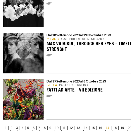
Dal 18 Settembre 2023 al 19 Novembre 2023
MILANO
| GALLERIE D’ITALIA - MILANO
MAX VADUKUL. THROUGH HER EYES – TIMEL
STRENGHT
Dal 17 Settembre 2023 al 8 Ottobre 2023
BIELLA
| PALAZZO FERRERO
FATTI AD ARTE - VII EDIZIONE
1
2
3
4
5
6
7
8
9
10
11
12
13
14
15
16
17
18
19
2