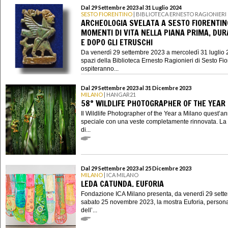
Dal 29 Settembre 2023 al 31 Luglio 2024
SESTO FIORENTINO
| BIBLIOTECA ERNESTO RAGIONIERI
ARCHEOLOGIA SVELATA A SESTO FIORENTIN
MOMENTI DI VITA NELLA PIANA PRIMA, DU
E DOPO GLI ETRUSCHI
Da venerdì 29 settembre 2023 a mercoledì 31 luglio 2
spazi della Biblioteca Ernesto Ragionieri di Sesto Fio
ospiteranno...
Dal 29 Settembre 2023 al 31 Dicembre 2023
MILANO
| HANGAR21
58° WILDLIFE PHOTOGRAPHER OF THE YEAR
Il Wildlife Photographer of the Year a Milano quest’a
speciale con una veste completamente rinnovata. La
di...
Dal 29 Settembre 2023 al 25 Dicembre 2023
MILANO
| ICA MILANO
LEDA CATUNDA. EUFORIA
Fondazione ICA Milano presenta, da venerdì 29 sett
sabato 25 novembre 2023, la mostra Euforia, person
dell’...