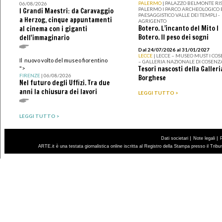
PALERMO
| PALAZZO BELMONTE RIS
06/08/2026
PALERMO I PARCO ARCHEOLOGICO 
I Grandi Maestri: da Caravaggio
PAESAGGISTICO VALLE DEI TEMPLI -
a Herzog, cinque appuntamenti
AGRIGENTO
Botero. L’incanto del Mito I
al cinema con i giganti
Botero. Il peso dei sogni
dell'immaginario
Dal 24/07/2026 al 31/01/2027
LECCE
| LECCE – MUSEO MUST I CO
Il nuovo volto del museo fiorentino
– GALLERIA NAZIONALE DI COSENZ
Tesori nascosti della Galleri
">
FIRENZE
| 06/08/2026
Borghese
Nel futuro degli Uffizi. Tra due
anni la chiusura dei lavori
LEGGI TUTTO >
LEGGI TUTTO >
|
|
Dati societari
Note legali
ARTE.it è una testata giornalistica online iscritta al Registro della Stampa presso il Trib