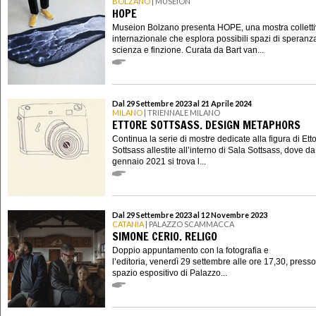
BOLZANO
| MUSEION
HOPE
Museion Bolzano presenta HOPE, una mostra collett
internazionale che esplora possibili spazi di speranza
scienza e finzione. Curata da Bart van...
Dal 29 Settembre 2023 al 21 Aprile 2024
MILANO
| TRIENNALE MILANO
ETTORE SOTTSASS. DESIGN METAPHORS
Continua la serie di mostre dedicate alla figura di Ett
Sottsass allestite all’interno di Sala Sottsass, dove da
gennaio 2021 si trova l...
Dal 29 Settembre 2023 al 12 Novembre 2023
CATANIA
| PALAZZO SCAMMACCA
SIMONE CERIO. RELIGO
Doppio appuntamento con la fotografia e
l’editoria, venerdì 29 settembre alle ore 17,30, presso
spazio espositivo di Palazzo...