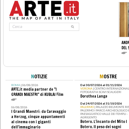
AND
DEL 
N
OTIZIE
M
OSTRE
ROMA
| 06/08/2026
Dal 30/07/2026 al 01/11/2026
ARTE.it media partner de "I
VERONA
| CENTRO INTERNAZIONAL
FOTOGRAFIA SCAVI SCALIGERI
GRANDI MAESTRI" di KUBLAI Film
Dorothea Lange
Dal 24/07/2026 al 31/10/2026
PALERMO
| PALAZZO BELMONTE RIS
06/08/2026
PALERMO I PARCO ARCHEOLOGICO 
I Grandi Maestri: da Caravaggio
PAESAGGISTICO VALLE DEI TEMPLI -
a Herzog, cinque appuntamenti
AGRIGENTO
Botero. L’incanto del Mito I
al cinema con i giganti
Botero. Il peso dei sogni
dell'immaginario