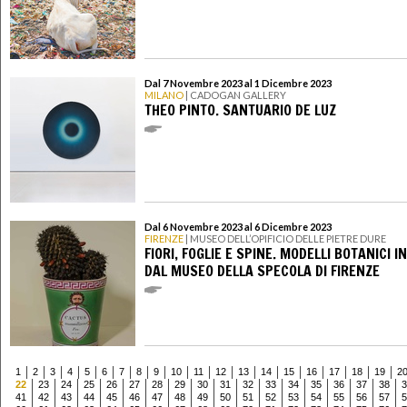
Dal 7 Novembre 2023 al 1 Dicembre 2023
MILANO
| CADOGAN GALLERY
THEO PINTO. SANTUARIO DE LUZ
Dal 6 Novembre 2023 al 6 Dicembre 2023
FIRENZE
| MUSEO DELL’OPIFICIO DELLE PIETRE DURE
FIORI, FOGLIE E SPINE. MODELLI BOTANICI I
DAL MUSEO DELLA SPECOLA DI FIRENZE
1
2
3
4
5
6
7
8
9
10
11
12
13
14
15
16
17
18
19
2
22
23
24
25
26
27
28
29
30
31
32
33
34
35
36
37
38
3
41
42
43
44
45
46
47
48
49
50
51
52
53
54
55
56
57
5