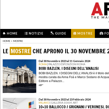
HOME
NOTIZIE
GUIDE
MOSTRE
F
HOME
>
MOSTRE
LE
MOSTRE
CHE APRONO IL 30 NOVEMBRE 
Dal 30 Novembre 2023 al 11 Gennaio 2024
ROMA
| PALAZZO ESPOSIZIONI ROMA
BOBI BAZLEN. I DISEGNI DELL’ANALISI
BOBI BAZLEN. I DISEGNI DELL’ANALISI è il titolo del
mostra curata da Anna Foà e Marco Sodano di Acqua
Editore a Palazzo...
Dal 30 Novembre 2023 al 23 Febbraio 2024
MILANO
| GALLERIA 10 A.M. ART
10×10 BALLOCCO / GRIGNANI / VERONESI. DI