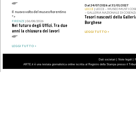
Dal 24/07/2026 al 31/01/2027
LECCE
| LECCE – MUSEO MUST I CO
Il nuovo volto del museo fiorentino
– GALLERIA NAZIONALE DI COSENZ
Tesori nascosti della Galleri
">
FIRENZE
| 06/08/2026
Borghese
Nel futuro degli Uffizi. Tra due
anni la chiusura dei lavori
LEGGI TUTTO >
LEGGI TUTTO >
|
|
Dati societari
Note legali
ARTE.it è una testata giornalistica online iscritta al Registro della Stampa presso il Trib