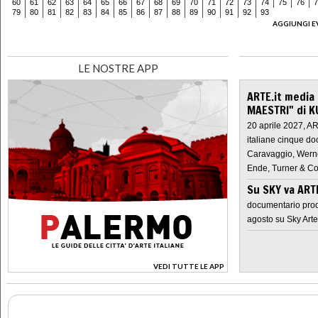
60
61
62
63
64
65
66
67
68
69
70
71
72
73
74
75
76
7
79
80
81
82
83
84
85
86
87
88
89
90
91
92
93
AGGIUNGI E
LE NOSTRE APP
ARTE.it media
MAESTRI" di K
20 aprile 2027, A
italiane cinque do
Caravaggio, Werne
Ende, Turner & Co
Su SKY va AR
documentario prod
agosto su Sky Arte
VEDI TUTTE LE APP
>