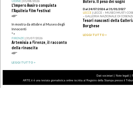
Botero. Il peso dei sogni
UDINE
| 01/08/2026
L'Impero Assiro conquista
Dal 24/07/2026 al 31/01/2027
l'Aquileia Film Festival
LECCE
| LECCE – MUSEO MUST I CO
– GALLERIA NAZIONALE DI COSENZ
Tesori nascosti della Galleri
In mostra da ottobre al Museo degli
Borghese
Innocenti
">
LEGGI TUTTO >
FIRENZE
| 31/07/2026
Artemisia a Firenze, il racconto
della rinascita
LEGGI TUTTO >
|
|
Dati societari
Note legali
ARTE.it è una testata giornalistica online iscritta al Registro della Stampa presso il Trib