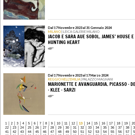
Dal 17 Novembre 2023 al 31 Gennaio 2024
MILANO
| LEICA GALERIE MILANO
JACOB E SARA AUE SOBOL. JAMES’ HOUSE E
HUNTING HEART
Dal 17 Novembre 2023 al 17 Marzo 2024
REGGIO NELL'EMILIA
| PALAZZO MAGNANI
MARIONETTE E AVANGUARDIA. PICASSO · D
· KLEE · SARZI
1
2
3
4
5
6
7
8
9
10
11
12
13
14
15
16
17
18
19
2
22
23
24
25
26
27
28
29
30
31
32
33
34
35
36
37
38
3
41
42
43
44
45
46
47
48
49
50
51
52
53
54
55
56
57
5