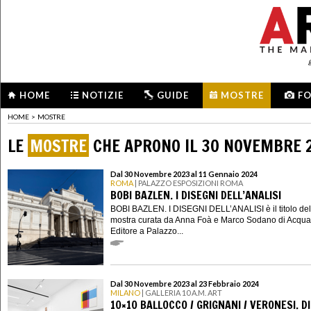
HOME
NOTIZIE
GUIDE
MOSTRE
F
HOME
>
MOSTRE
LE
MOSTRE
CHE APRONO IL 30 NOVEMBRE 
Dal 30 Novembre 2023 al 11 Gennaio 2024
ROMA
| PALAZZO ESPOSIZIONI ROMA
BOBI BAZLEN. I DISEGNI DELL’ANALISI
BOBI BAZLEN. I DISEGNI DELL’ANALISI è il titolo del
mostra curata da Anna Foà e Marco Sodano di Acqua
Editore a Palazzo...
Dal 30 Novembre 2023 al 23 Febbraio 2024
MILANO
| GALLERIA 10 A.M. ART
10×10 BALLOCCO / GRIGNANI / VERONESI. DI