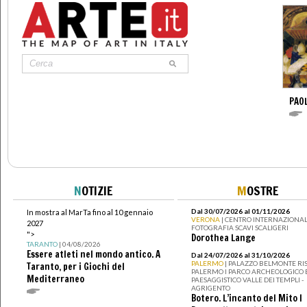
PAO
N
OTIZIE
M
OSTRE
Dal 30/07/2026 al 01/11/2026
In mostra al MarTa fino al 10 gennaio
VERONA
| CENTRO INTERNAZIONAL
2027
FOTOGRAFIA SCAVI SCALIGERI
">
Dorothea Lange
TARANTO
| 04/08/2026
Essere atleti nel mondo antico. A
Dal 24/07/2026 al 31/10/2026
PALERMO
| PALAZZO BELMONTE RIS
Taranto, per i Giochi del
PALERMO I PARCO ARCHEOLOGICO 
Mediterraneo
PAESAGGISTICO VALLE DEI TEMPLI -
AGRIGENTO
Botero. L’incanto del Mito I