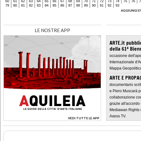
60
61
62
63
64
65
66
67
68
69
70
71
72
73
74
75
76
7
79
80
81
82
83
84
85
86
87
88
89
90
91
92
93
AGGIUNGI E
LE NOSTRE APP
ARTE.it pubbli
della 61ª Bien
occasione dell'ape
Internazionale d'A
Mappa Geopolitica
ARTE E PROPAG
documentario scrit
e Piero Muscarà pe
collaborazione con
grazie all'accordo 
Mediawan Rights c
Axess TV.
VEDI TUTTE LE APP
>