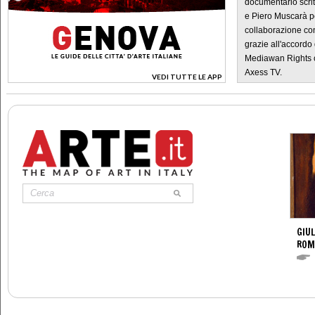
documentario scrit
e Piero Muscarà pe
collaborazione con
grazie all'accordo 
Mediawan Rights c
Axess TV.
VEDI TUTTE LE APP
>
GIUL
ROM