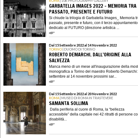
ROMA
| 10B PHOTOGRAPHY GALLERY
GARBATELLA IMAGES 2022 - MEMORIA TRA
PASSATO, PRESENTE E FUTURO
Si chiude la trilogia di Garbatella Images_ Memoria t
passato, presente e futuro, con il terzo appuntamento
dedicato al FUTURO (direzione artistica ...
Dal 15 Settembre 2022 al 14 Novembre 2022
TORINO
| DUOMO DI TORINO
ROBERTO DEMARCHI. DALL’ORIGINE ALLA
SALVEZZA
Manca meno di un mese all'inaugurazione della mos
monografica a Torino del maestro Roberto Demarchi:
settembre al 14 novembre prossimi sar...
Dal 15 Settembre 2022 al 20 Novembre 2022
ROMA
| MUSEO DI ROMA IN TRASTEVERE
SAMANTA SOLLIMA
Dalla periferia al cuore di Roma, la “bellezza
accessibile” della capitale nei 42 ritratti di persone c
disabilità...