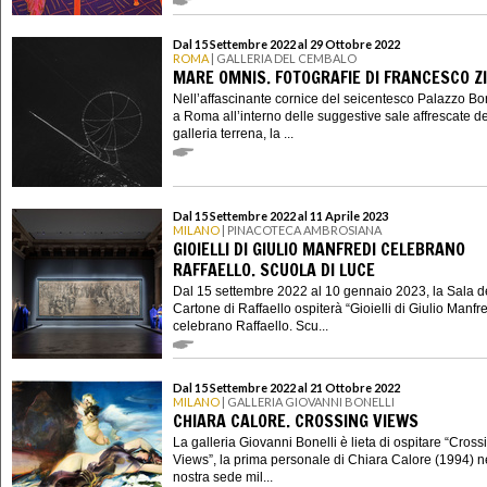
Dal 15 Settembre 2022 al 29 Ottobre 2022
ROMA
| GALLERIA DEL CEMBALO
MARE OMNIS. FOTOGRAFIE DI FRANCESCO Z
Nell’affascinante cornice del seicentesco Palazzo B
a Roma all’interno delle suggestive sale affrescate de
galleria terrena, la ...
Dal 15 Settembre 2022 al 11 Aprile 2023
MILANO
| PINACOTECA AMBROSIANA
GIOIELLI DI GIULIO MANFREDI CELEBRANO
RAFFAELLO. SCUOLA DI LUCE
Dal 15 settembre 2022 al 10 gennaio 2023, la Sala d
Cartone di Raffaello ospiterà “Gioielli di Giulio Manfr
celebrano Raffaello. Scu...
Dal 15 Settembre 2022 al 21 Ottobre 2022
MILANO
| GALLERIA GIOVANNI BONELLI
CHIARA CALORE. CROSSING VIEWS
La galleria Giovanni Bonelli è lieta di ospitare “Cross
Views”, la prima personale di Chiara Calore (1994) n
nostra sede mil...