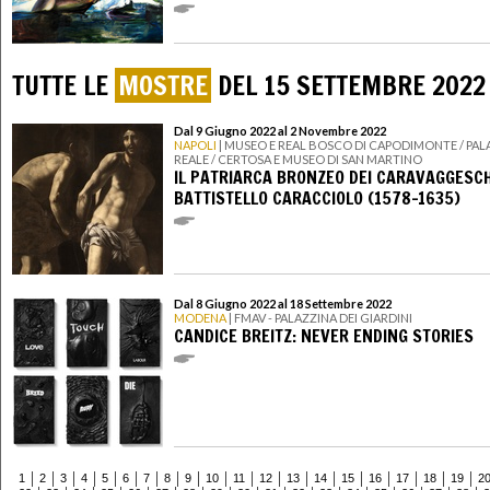
TUTTE LE
MOSTRE
DEL 15 SETTEMBRE 2022
Dal 9 Giugno 2022 al 2 Novembre 2022
NAPOLI
| MUSEO E REAL BOSCO DI CAPODIMONTE / PA
REALE / CERTOSA E MUSEO DI SAN MARTINO
IL PATRIARCA BRONZEO DEI CARAVAGGESCH
BATTISTELLO CARACCIOLO (1578-1635)
Dal 8 Giugno 2022 al 18 Settembre 2022
MODENA
| FMAV - PALAZZINA DEI GIARDINI
CANDICE BREITZ: NEVER ENDING STORIES
1
2
3
4
5
6
7
8
9
10
11
12
13
14
15
16
17
18
19
2