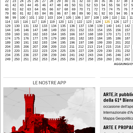
22
23
24
25
26
27
28
29
30
31
32
33
34
35
36
37
38
3
41
42
43
44
45
46
47
48
49
50
51
52
53
54
55
56
57
5
60
61
62
63
64
65
66
67
68
69
70
71
72
73
74
75
76
7
79
80
81
82
83
84
85
86
87
88
89
90
91
92
93
94
95
9
98
99
100
101
102
103
104
105
106
107
108
109
110
111
11
114
115
116
117
118
119
120
121
122
123
124
125
126
127
129
130
131
132
133
134
135
136
137
138
139
140
141
142
144
145
146
147
148
149
150
151
152
153
154
155
156
157
159
160
161
162
163
164
165
166
167
168
169
170
171
172
174
175
176
177
178
179
180
181
182
183
184
185
186
187
189
190
191
192
193
194
195
196
197
198
199
200
201
202
204
205
206
207
208
209
210
211
212
213
214
215
216
217
219
220
221
222
223
224
225
226
227
228
229
230
231
232
234
235
236
237
238
239
240
241
242
243
244
245
246
247
249
250
251
252
253
254
255
256
257
258
259
260
261
262
AGGIUNGI E
LE NOSTRE APP
ARTE.it pubbli
della 61ª Bien
occasione dell'ape
Internazionale d'A
Mappa Geopolitica
ARTE E PROPAG