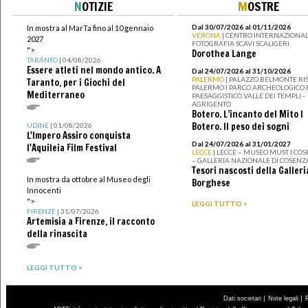
N
OTIZIE
M
OSTRE
Dal 30/07/2026 al 01/11/2026
In mostra al MarTa fino al 10 gennaio
VERONA
| CENTRO INTERNAZIONAL
2027
FOTOGRAFIA SCAVI SCALIGERI
">
Dorothea Lange
TARANTO
| 04/08/2026
Essere atleti nel mondo antico. A
Dal 24/07/2026 al 31/10/2026
PALERMO
| PALAZZO BELMONTE RIS
Taranto, per i Giochi del
PALERMO I PARCO ARCHEOLOGICO 
Mediterraneo
PAESAGGISTICO VALLE DEI TEMPLI -
AGRIGENTO
Botero. L’incanto del Mito I
Botero. Il peso dei sogni
UDINE
| 01/08/2026
L'Impero Assiro conquista
Dal 24/07/2026 al 31/01/2027
l'Aquileia Film Festival
LECCE
| LECCE – MUSEO MUST I CO
– GALLERIA NAZIONALE DI COSENZ
Tesori nascosti della Galleri
In mostra da ottobre al Museo degli
Borghese
Innocenti
">
LEGGI TUTTO >
FIRENZE
| 31/07/2026
Artemisia a Firenze, il racconto
della rinascita
LEGGI TUTTO >
|
|
Dati societari
Note legali