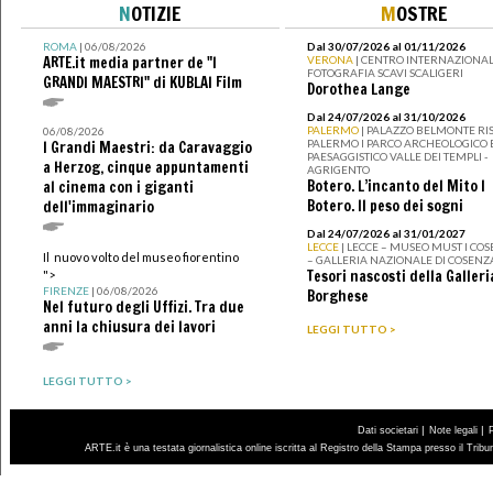
N
OTIZIE
M
OSTRE
ROMA
| 06/08/2026
Dal 30/07/2026 al 01/11/2026
ARTE.it media partner de "I
VERONA
| CENTRO INTERNAZIONAL
FOTOGRAFIA SCAVI SCALIGERI
GRANDI MAESTRI" di KUBLAI Film
Dorothea Lange
Dal 24/07/2026 al 31/10/2026
PALERMO
| PALAZZO BELMONTE RIS
06/08/2026
PALERMO I PARCO ARCHEOLOGICO 
I Grandi Maestri: da Caravaggio
PAESAGGISTICO VALLE DEI TEMPLI -
a Herzog, cinque appuntamenti
AGRIGENTO
Botero. L’incanto del Mito I
al cinema con i giganti
Botero. Il peso dei sogni
dell'immaginario
Dal 24/07/2026 al 31/01/2027
LECCE
| LECCE – MUSEO MUST I CO
Il nuovo volto del museo fiorentino
– GALLERIA NAZIONALE DI COSENZ
Tesori nascosti della Galleri
">
FIRENZE
| 06/08/2026
Borghese
Nel futuro degli Uffizi. Tra due
anni la chiusura dei lavori
LEGGI TUTTO >
LEGGI TUTTO >
|
|
Dati societari
Note legali
ARTE.it è una testata giornalistica online iscritta al Registro della Stampa presso il Trib