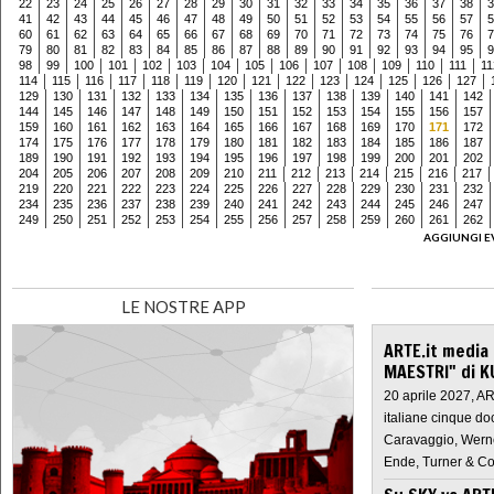
22
23
24
25
26
27
28
29
30
31
32
33
34
35
36
37
38
3
41
42
43
44
45
46
47
48
49
50
51
52
53
54
55
56
57
5
60
61
62
63
64
65
66
67
68
69
70
71
72
73
74
75
76
7
79
80
81
82
83
84
85
86
87
88
89
90
91
92
93
94
95
9
98
99
100
101
102
103
104
105
106
107
108
109
110
111
11
114
115
116
117
118
119
120
121
122
123
124
125
126
127
129
130
131
132
133
134
135
136
137
138
139
140
141
142
144
145
146
147
148
149
150
151
152
153
154
155
156
157
159
160
161
162
163
164
165
166
167
168
169
170
171
172
174
175
176
177
178
179
180
181
182
183
184
185
186
187
189
190
191
192
193
194
195
196
197
198
199
200
201
202
204
205
206
207
208
209
210
211
212
213
214
215
216
217
219
220
221
222
223
224
225
226
227
228
229
230
231
232
234
235
236
237
238
239
240
241
242
243
244
245
246
247
249
250
251
252
253
254
255
256
257
258
259
260
261
262
AGGIUNGI E
LE NOSTRE APP
ARTE.it media
MAESTRI" di K
20 aprile 2027, A
italiane cinque do
Caravaggio, Werne
Ende, Turner & Co