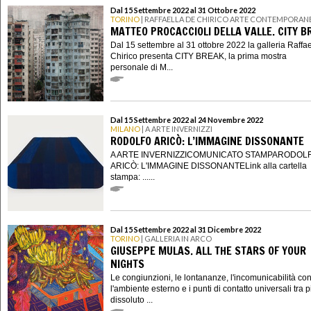
Dal 15 Settembre 2022 al 31 Ottobre 2022
TORINO
| RAFFAELLA DE CHIRICO ARTE CONTEMPORAN
MATTEO PROCACCIOLI DELLA VALLE. CITY B
Dal 15 settembre al 31 ottobre 2022 la galleria Raffa
Chirico presenta CITY BREAK, la prima mostra
personale di M...
Dal 15 Settembre 2022 al 24 Novembre 2022
MILANO
| A ARTE INVERNIZZI
RODOLFO ARICÒ: L’IMMAGINE DISSONANTE
A ARTE INVERNIZZICOMUNICATO STAMPARODOL
ARICÒ: L'IMMAGINE DISSONANTELink alla cartella
stampa: ......
Dal 15 Settembre 2022 al 31 Dicembre 2022
TORINO
| GALLERIA IN ARCO
GIUSEPPE MULAS. ALL THE STARS OF YOUR
NIGHTS
Le congiunzioni, le lontananze, l'incomunicabilità co
l'ambiente esterno e i punti di contatto universali tra 
dissoluto ...