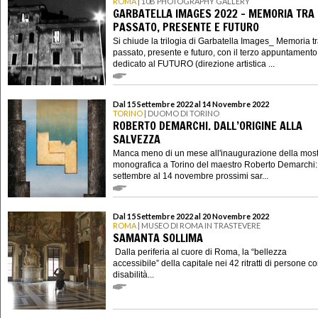
ROMA
| 10B PHOTOGRAPHY GALLERY
GARBATELLA IMAGES 2022 - MEMORIA TRA
PASSATO, PRESENTE E FUTURO
Si chiude la trilogia di Garbatella Images_ Memoria t
passato, presente e futuro, con il terzo appuntamento
dedicato al FUTURO (direzione artistica ...
Dal 15 Settembre 2022 al 14 Novembre 2022
TORINO
| DUOMO DI TORINO
ROBERTO DEMARCHI. DALL’ORIGINE ALLA
SALVEZZA
Manca meno di un mese all'inaugurazione della mos
monografica a Torino del maestro Roberto Demarchi:
settembre al 14 novembre prossimi sar...
Dal 15 Settembre 2022 al 20 Novembre 2022
ROMA
| MUSEO DI ROMA IN TRASTEVERE
SAMANTA SOLLIMA
Dalla periferia al cuore di Roma, la “bellezza
accessibile” della capitale nei 42 ritratti di persone c
disabilità...