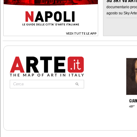
Su SKY va AR
documentario prod
agosto su Sky Arte
VEDI TUTTE LE APP
>
GIAN