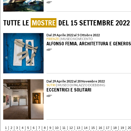
TUTTE LE
MOSTRE
DEL 15 SETTEMBRE 2022
Dal 29 Aprile 2022 al 5 Ottobre 2022
FIRENZE
| MUSEO NOVECENTO
ALFONSO FEMIA. ARCHITETTURA E GENEROS
Dal 29 Aprile 2022 al 20 Novembre 2022
SUTRI
| MUSEO DI PALAZZO DOEBBING
ECCENTRICI E SOLITARI
1
2
3
4
5
6
7
8
9
10
11
12
13
14
15
16
17
18
19
2