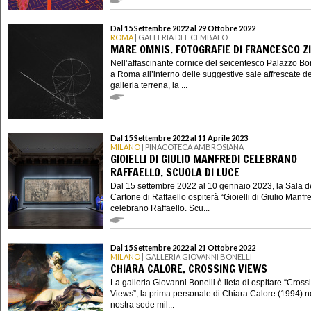
Dal 15 Settembre 2022 al 29 Ottobre 2022
ROMA
| GALLERIA DEL CEMBALO
MARE OMNIS. FOTOGRAFIE DI FRANCESCO Z
Nell’affascinante cornice del seicentesco Palazzo B
a Roma all’interno delle suggestive sale affrescate de
galleria terrena, la ...
Dal 15 Settembre 2022 al 11 Aprile 2023
MILANO
| PINACOTECA AMBROSIANA
GIOIELLI DI GIULIO MANFREDI CELEBRANO
RAFFAELLO. SCUOLA DI LUCE
Dal 15 settembre 2022 al 10 gennaio 2023, la Sala d
Cartone di Raffaello ospiterà “Gioielli di Giulio Manfr
celebrano Raffaello. Scu...
Dal 15 Settembre 2022 al 21 Ottobre 2022
MILANO
| GALLERIA GIOVANNI BONELLI
CHIARA CALORE. CROSSING VIEWS
La galleria Giovanni Bonelli è lieta di ospitare “Cross
Views”, la prima personale di Chiara Calore (1994) n
nostra sede mil...