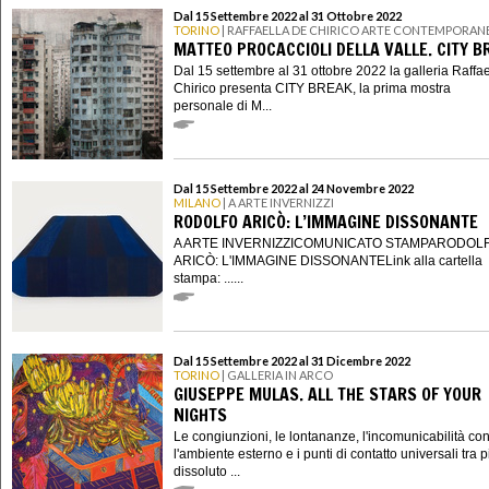
Dal 15 Settembre 2022 al 31 Ottobre 2022
TORINO
| RAFFAELLA DE CHIRICO ARTE CONTEMPORAN
MATTEO PROCACCIOLI DELLA VALLE. CITY B
Dal 15 settembre al 31 ottobre 2022 la galleria Raffa
Chirico presenta CITY BREAK, la prima mostra
personale di M...
Dal 15 Settembre 2022 al 24 Novembre 2022
MILANO
| A ARTE INVERNIZZI
RODOLFO ARICÒ: L’IMMAGINE DISSONANTE
A ARTE INVERNIZZICOMUNICATO STAMPARODOL
ARICÒ: L'IMMAGINE DISSONANTELink alla cartella
stampa: ......
Dal 15 Settembre 2022 al 31 Dicembre 2022
TORINO
| GALLERIA IN ARCO
GIUSEPPE MULAS. ALL THE STARS OF YOUR
NIGHTS
Le congiunzioni, le lontananze, l'incomunicabilità co
l'ambiente esterno e i punti di contatto universali tra 
dissoluto ...