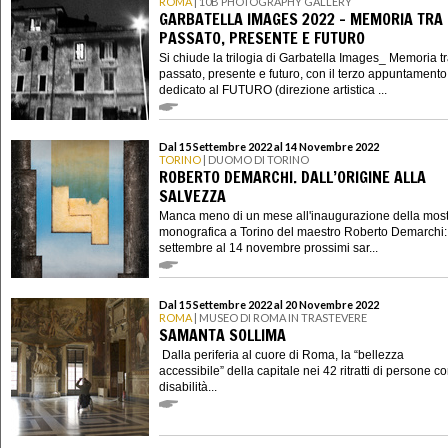
ROMA
| 10B PHOTOGRAPHY GALLERY
GARBATELLA IMAGES 2022 - MEMORIA TRA
PASSATO, PRESENTE E FUTURO
Si chiude la trilogia di Garbatella Images_ Memoria t
passato, presente e futuro, con il terzo appuntamento
dedicato al FUTURO (direzione artistica ...
Dal 15 Settembre 2022 al 14 Novembre 2022
TORINO
| DUOMO DI TORINO
ROBERTO DEMARCHI. DALL’ORIGINE ALLA
SALVEZZA
Manca meno di un mese all'inaugurazione della mos
monografica a Torino del maestro Roberto Demarchi:
settembre al 14 novembre prossimi sar...
Dal 15 Settembre 2022 al 20 Novembre 2022
ROMA
| MUSEO DI ROMA IN TRASTEVERE
SAMANTA SOLLIMA
Dalla periferia al cuore di Roma, la “bellezza
accessibile” della capitale nei 42 ritratti di persone c
disabilità...