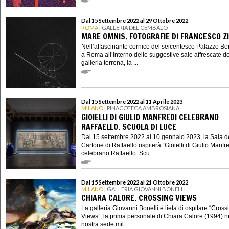
Dal 15 Settembre 2022 al 29 Ottobre 2022
ROMA
| GALLERIA DEL CEMBALO
MARE OMNIS. FOTOGRAFIE DI FRANCESCO Z
Nell’affascinante cornice del seicentesco Palazzo B
a Roma all’interno delle suggestive sale affrescate de
galleria terrena, la ...
Dal 15 Settembre 2022 al 11 Aprile 2023
MILANO
| PINACOTECA AMBROSIANA
GIOIELLI DI GIULIO MANFREDI CELEBRANO
RAFFAELLO. SCUOLA DI LUCE
Dal 15 settembre 2022 al 10 gennaio 2023, la Sala d
Cartone di Raffaello ospiterà “Gioielli di Giulio Manfr
celebrano Raffaello. Scu...
Dal 15 Settembre 2022 al 21 Ottobre 2022
MILANO
| GALLERIA GIOVANNI BONELLI
CHIARA CALORE. CROSSING VIEWS
La galleria Giovanni Bonelli è lieta di ospitare “Cross
Views”, la prima personale di Chiara Calore (1994) n
nostra sede mil...