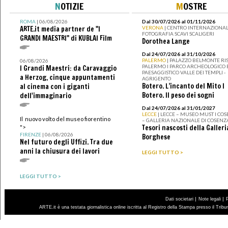
N
OTIZIE
M
OSTRE
ROMA
| 06/08/2026
Dal 30/07/2026 al 01/11/2026
ARTE.it media partner de "I
VERONA
| CENTRO INTERNAZIONAL
FOTOGRAFIA SCAVI SCALIGERI
GRANDI MAESTRI" di KUBLAI Film
Dorothea Lange
Dal 24/07/2026 al 31/10/2026
PALERMO
| PALAZZO BELMONTE RIS
06/08/2026
PALERMO I PARCO ARCHEOLOGICO 
I Grandi Maestri: da Caravaggio
PAESAGGISTICO VALLE DEI TEMPLI -
a Herzog, cinque appuntamenti
AGRIGENTO
Botero. L’incanto del Mito I
al cinema con i giganti
Botero. Il peso dei sogni
dell'immaginario
Dal 24/07/2026 al 31/01/2027
LECCE
| LECCE – MUSEO MUST I CO
Il nuovo volto del museo fiorentino
– GALLERIA NAZIONALE DI COSENZ
Tesori nascosti della Galleri
">
FIRENZE
| 06/08/2026
Borghese
Nel futuro degli Uffizi. Tra due
anni la chiusura dei lavori
LEGGI TUTTO >
LEGGI TUTTO >
|
|
Dati societari
Note legali
ARTE.it è una testata giornalistica online iscritta al Registro della Stampa presso il Trib