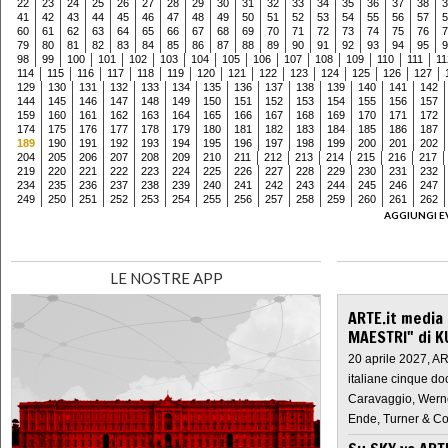
22
23
24
25
26
27
28
29
30
31
32
33
34
35
36
37
38
3
41
42
43
44
45
46
47
48
49
50
51
52
53
54
55
56
57
5
60
61
62
63
64
65
66
67
68
69
70
71
72
73
74
75
76
7
79
80
81
82
83
84
85
86
87
88
89
90
91
92
93
94
95
9
98
99
100
101
102
103
104
105
106
107
108
109
110
111
11
114
115
116
117
118
119
120
121
122
123
124
125
126
127
129
130
131
132
133
134
135
136
137
138
139
140
141
142
144
145
146
147
148
149
150
151
152
153
154
155
156
157
159
160
161
162
163
164
165
166
167
168
169
170
171
172
174
175
176
177
178
179
180
181
182
183
184
185
186
187
189
190
191
192
193
194
195
196
197
198
199
200
201
202
204
205
206
207
208
209
210
211
212
213
214
215
216
217
219
220
221
222
223
224
225
226
227
228
229
230
231
232
234
235
236
237
238
239
240
241
242
243
244
245
246
247
249
250
251
252
253
254
255
256
257
258
259
260
261
262
AGGIUNGI E
LE NOSTRE APP
ARTE.it media
MAESTRI" di K
20 aprile 2027, A
italiane cinque do
Caravaggio, Werne
Ende, Turner & Co