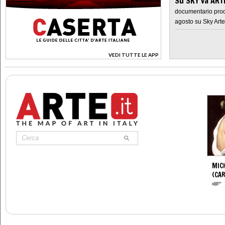
Su SKY va AR
documentario prod
agosto su Sky Arte
VEDI TUTTE LE APP
>
MIC
(CA