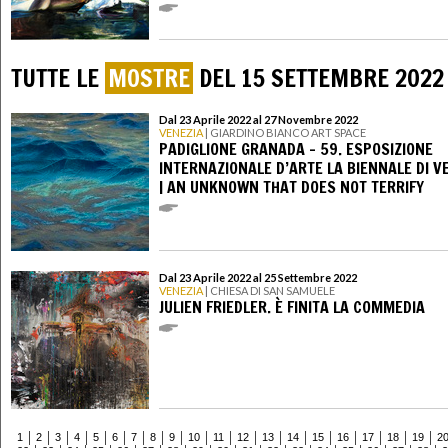
TUTTE LE
MOSTRE
DEL 15 SETTEMBRE 2022
Dal 23 Aprile 2022 al 27 Novembre 2022
VENEZIA
| GIARDINO BIANCO ART SPACE
PADIGLIONE GRANADA - 59. ESPOSIZIONE
INTERNAZIONALE D’ARTE LA BIENNALE DI V
| AN UNKNOWN THAT DOES NOT TERRIFY
Dal 23 Aprile 2022 al 25 Settembre 2022
VENEZIA
| CHIESA DI SAN SAMUELE
JULIEN FRIEDLER. È FINITA LA COMMEDIA
1
2
3
4
5
6
7
8
9
10
11
12
13
14
15
16
17
18
19
2