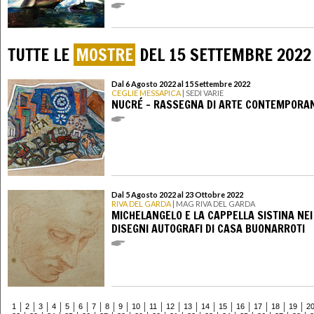
TUTTE LE
MOSTRE
DEL 15 SETTEMBRE 2022
Dal 6 Agosto 2022 al 15 Settembre 2022
CEGLIE MESSAPICA
| SEDI VARIE
NUCRÉ - RASSEGNA DI ARTE CONTEMPORA
Dal 5 Agosto 2022 al 23 Ottobre 2022
RIVA DEL GARDA
| MAG RIVA DEL GARDA
MICHELANGELO E LA CAPPELLA SISTINA NEI
DISEGNI AUTOGRAFI DI CASA BUONARROTI
1
2
3
4
5
6
7
8
9
10
11
12
13
14
15
16
17
18
19
2