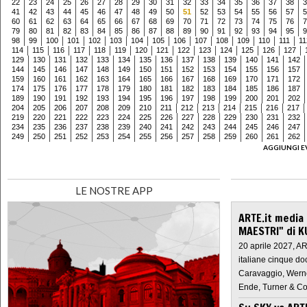
22
23
24
25
26
27
28
29
30
31
32
33
34
35
36
37
38
3
41
42
43
44
45
46
47
48
49
50
51
52
53
54
55
56
57
5
60
61
62
63
64
65
66
67
68
69
70
71
72
73
74
75
76
7
79
80
81
82
83
84
85
86
87
88
89
90
91
92
93
94
95
9
98
99
100
101
102
103
104
105
106
107
108
109
110
111
11
114
115
116
117
118
119
120
121
122
123
124
125
126
127
129
130
131
132
133
134
135
136
137
138
139
140
141
142
144
145
146
147
148
149
150
151
152
153
154
155
156
157
159
160
161
162
163
164
165
166
167
168
169
170
171
172
174
175
176
177
178
179
180
181
182
183
184
185
186
187
189
190
191
192
193
194
195
196
197
198
199
200
201
202
204
205
206
207
208
209
210
211
212
213
214
215
216
217
219
220
221
222
223
224
225
226
227
228
229
230
231
232
234
235
236
237
238
239
240
241
242
243
244
245
246
247
249
250
251
252
253
254
255
256
257
258
259
260
261
262
AGGIUNGI E
LE NOSTRE APP
ARTE.it media
MAESTRI" di K
20 aprile 2027, A
italiane cinque do
Caravaggio, Werne
Ende, Turner & Co