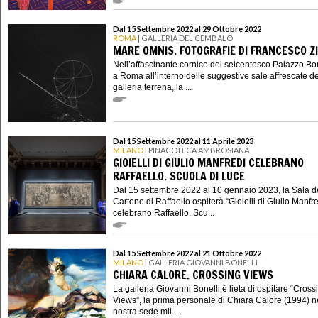
Dal 15 Settembre 2022 al 29 Ottobre 2022
ROMA
| GALLERIA DEL CEMBALO
MARE OMNIS. FOTOGRAFIE DI FRANCESCO Z
Nell’affascinante cornice del seicentesco Palazzo B
a Roma all’interno delle suggestive sale affrescate de
galleria terrena, la ...
Dal 15 Settembre 2022 al 11 Aprile 2023
MILANO
| PINACOTECA AMBROSIANA
GIOIELLI DI GIULIO MANFREDI CELEBRANO
RAFFAELLO. SCUOLA DI LUCE
Dal 15 settembre 2022 al 10 gennaio 2023, la Sala d
Cartone di Raffaello ospiterà “Gioielli di Giulio Manfr
celebrano Raffaello. Scu...
Dal 15 Settembre 2022 al 21 Ottobre 2022
MILANO
| GALLERIA GIOVANNI BONELLI
CHIARA CALORE. CROSSING VIEWS
La galleria Giovanni Bonelli è lieta di ospitare “Cross
Views”, la prima personale di Chiara Calore (1994) n
nostra sede mil...