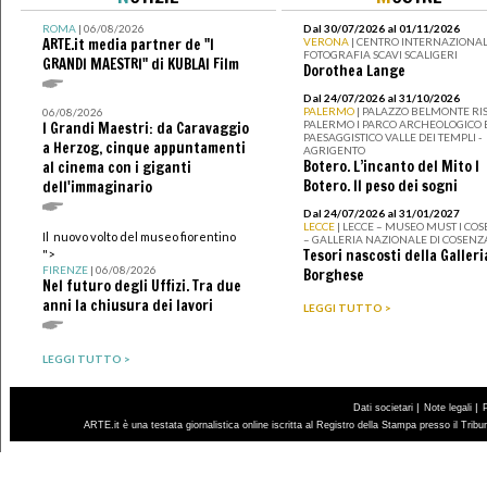
ROMA
| 06/08/2026
Dal 30/07/2026 al 01/11/2026
ARTE.it media partner de "I
VERONA
| CENTRO INTERNAZIONAL
FOTOGRAFIA SCAVI SCALIGERI
GRANDI MAESTRI" di KUBLAI Film
Dorothea Lange
Dal 24/07/2026 al 31/10/2026
PALERMO
| PALAZZO BELMONTE RIS
06/08/2026
PALERMO I PARCO ARCHEOLOGICO 
I Grandi Maestri: da Caravaggio
PAESAGGISTICO VALLE DEI TEMPLI -
a Herzog, cinque appuntamenti
AGRIGENTO
Botero. L’incanto del Mito I
al cinema con i giganti
Botero. Il peso dei sogni
dell'immaginario
Dal 24/07/2026 al 31/01/2027
LECCE
| LECCE – MUSEO MUST I CO
Il nuovo volto del museo fiorentino
– GALLERIA NAZIONALE DI COSENZ
Tesori nascosti della Galleri
">
FIRENZE
| 06/08/2026
Borghese
Nel futuro degli Uffizi. Tra due
anni la chiusura dei lavori
LEGGI TUTTO >
LEGGI TUTTO >
|
|
Dati societari
Note legali
ARTE.it è una testata giornalistica online iscritta al Registro della Stampa presso il Trib