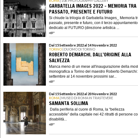
ROMA
| 10B PHOTOGRAPHY GALLERY
GARBATELLA IMAGES 2022 - MEMORIA TRA
PASSATO, PRESENTE E FUTURO
Si chiude la trilogia di Garbatella Images_ Memoria t
passato, presente e futuro, con il terzo appuntamento
dedicato al FUTURO (direzione artistica ...
Dal 15 Settembre 2022 al 14 Novembre 2022
TORINO
| DUOMO DI TORINO
ROBERTO DEMARCHI. DALL’ORIGINE ALLA
SALVEZZA
Manca meno di un mese all'inaugurazione della mos
monografica a Torino del maestro Roberto Demarchi:
settembre al 14 novembre prossimi sar...
Dal 15 Settembre 2022 al 20 Novembre 2022
ROMA
| MUSEO DI ROMA IN TRASTEVERE
SAMANTA SOLLIMA
Dalla periferia al cuore di Roma, la “bellezza
accessibile” della capitale nei 42 ritratti di persone c
disabilità...