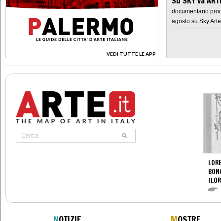
Su SKY va AR
documentario prod
agosto su Sky Arte
VEDI TUTTE LE APP
>
LORE
BON
(LOR
N
OTIZIE
M
OSTRE