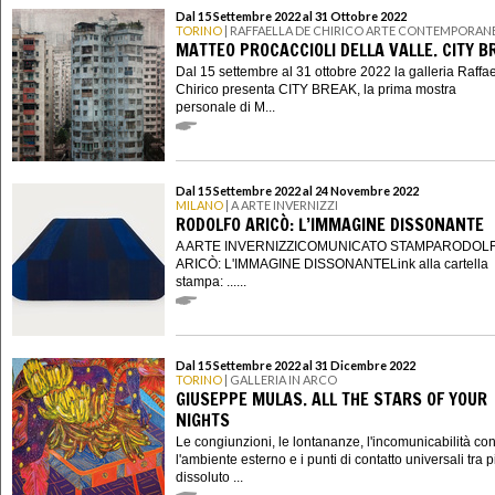
Dal 15 Settembre 2022 al 31 Ottobre 2022
TORINO
| RAFFAELLA DE CHIRICO ARTE CONTEMPORAN
MATTEO PROCACCIOLI DELLA VALLE. CITY B
Dal 15 settembre al 31 ottobre 2022 la galleria Raffa
Chirico presenta CITY BREAK, la prima mostra
personale di M...
Dal 15 Settembre 2022 al 24 Novembre 2022
MILANO
| A ARTE INVERNIZZI
RODOLFO ARICÒ: L’IMMAGINE DISSONANTE
A ARTE INVERNIZZICOMUNICATO STAMPARODOL
ARICÒ: L'IMMAGINE DISSONANTELink alla cartella
stampa: ......
Dal 15 Settembre 2022 al 31 Dicembre 2022
TORINO
| GALLERIA IN ARCO
GIUSEPPE MULAS. ALL THE STARS OF YOUR
NIGHTS
Le congiunzioni, le lontananze, l'incomunicabilità co
l'ambiente esterno e i punti di contatto universali tra 
dissoluto ...