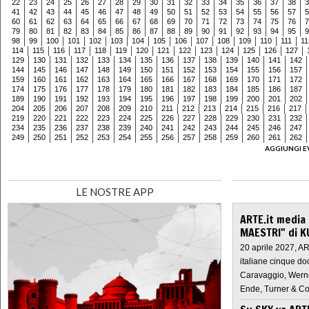
22
23
24
25
26
27
28
29
30
31
32
33
34
35
36
37
38
3
41
42
43
44
45
46
47
48
49
50
51
52
53
54
55
56
57
5
60
61
62
63
64
65
66
67
68
69
70
71
72
73
74
75
76
7
79
80
81
82
83
84
85
86
87
88
89
90
91
92
93
94
95
9
98
99
100
101
102
103
104
105
106
107
108
109
110
111
11
114
115
116
117
118
119
120
121
122
123
124
125
126
127
129
130
131
132
133
134
135
136
137
138
139
140
141
142
144
145
146
147
148
149
150
151
152
153
154
155
156
157
159
160
161
162
163
164
165
166
167
168
169
170
171
172
174
175
176
177
178
179
180
181
182
183
184
185
186
187
189
190
191
192
193
194
195
196
197
198
199
200
201
202
204
205
206
207
208
209
210
211
212
213
214
215
216
217
219
220
221
222
223
224
225
226
227
228
229
230
231
232
234
235
236
237
238
239
240
241
242
243
244
245
246
247
249
250
251
252
253
254
255
256
257
258
259
260
261
262
AGGIUNGI E
LE NOSTRE APP
ARTE.it media
MAESTRI" di K
20 aprile 2027, A
italiane cinque do
Caravaggio, Werne
Ende, Turner & Co