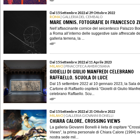
Dal 15 Settembre 2022 al 29 Ottobre 2022
ROMA
| GALLERIA DEL CEMBALO
MARE OMNIS. FOTOGRAFIE DI FRANCESCO Z
Nell’affascinante cornice del seicentesco Palazzo B
a Roma all’interno delle suggestive sale affrescate de
galleria terrena, la ...
Dal 15 Settembre 2022 al 11 Aprile 2023
MILANO
| PINACOTECA AMBROSIANA
GIOIELLI DI GIULIO MANFREDI CELEBRANO
RAFFAELLO. SCUOLA DI LUCE
Dal 15 settembre 2022 al 10 gennaio 2023, la Sala d
Cartone di Raffaello ospiterà “Gioielli di Giulio Manfr
celebrano Raffaello. Scu...
Dal 15 Settembre 2022 al 21 Ottobre 2022
MILANO
| GALLERIA GIOVANNI BONELLI
CHIARA CALORE. CROSSING VIEWS
La galleria Giovanni Bonelli è lieta di ospitare “Cross
Views”, la prima personale di Chiara Calore (1994) n
nostra sede mil...