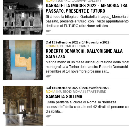
ROMA
| 10B PHOTOGRAPHY GALLERY
GARBATELLA IMAGES 2022 - MEMORIA TRA
PASSATO, PRESENTE E FUTURO
Si chiude la trilogia di Garbatella Images_ Memoria t
passato, presente e futuro, con il terzo appuntamento
dedicato al FUTURO (direzione artistica ...
Dal 15 Settembre 2022 al 14 Novembre 2022
TORINO
| DUOMO DI TORINO
ROBERTO DEMARCHI. DALL’ORIGINE ALLA
SALVEZZA
Manca meno di un mese all'inaugurazione della mos
monografica a Torino del maestro Roberto Demarchi:
settembre al 14 novembre prossimi sar...
Dal 15 Settembre 2022 al 20 Novembre 2022
ROMA
| MUSEO DI ROMA IN TRASTEVERE
SAMANTA SOLLIMA
Dalla periferia al cuore di Roma, la “bellezza
accessibile” della capitale nei 42 ritratti di persone c
disabilità...