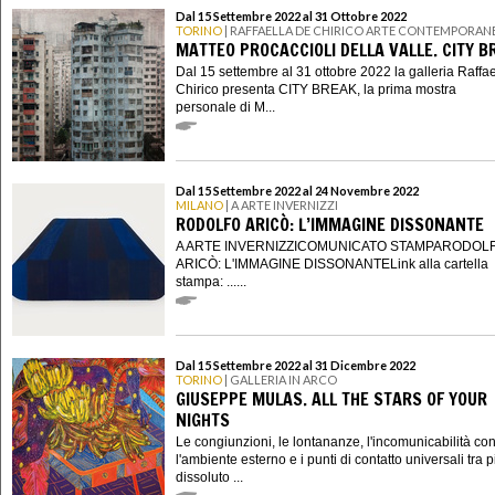
Dal 15 Settembre 2022 al 31 Ottobre 2022
TORINO
| RAFFAELLA DE CHIRICO ARTE CONTEMPORAN
MATTEO PROCACCIOLI DELLA VALLE. CITY B
Dal 15 settembre al 31 ottobre 2022 la galleria Raffa
Chirico presenta CITY BREAK, la prima mostra
personale di M...
Dal 15 Settembre 2022 al 24 Novembre 2022
MILANO
| A ARTE INVERNIZZI
RODOLFO ARICÒ: L’IMMAGINE DISSONANTE
A ARTE INVERNIZZICOMUNICATO STAMPARODOL
ARICÒ: L'IMMAGINE DISSONANTELink alla cartella
stampa: ......
Dal 15 Settembre 2022 al 31 Dicembre 2022
TORINO
| GALLERIA IN ARCO
GIUSEPPE MULAS. ALL THE STARS OF YOUR
NIGHTS
Le congiunzioni, le lontananze, l'incomunicabilità co
l'ambiente esterno e i punti di contatto universali tra 
dissoluto ...