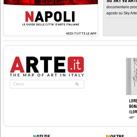
Su SKY va AR
documentario prod
agosto su Sky Arte
VEDI TUTTE LE APP
>
LORE
BON
(LOR
N
OTIZIE
M
OSTRE