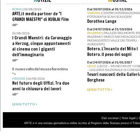
ROMA
| 06/08/2026
Dal 30/07/2026 al 01/11/2026
ARTE.it media partner de "I
VERONA
| CENTRO INTERNAZIONAL
FOTOGRAFIA SCAVI SCALIGERI
GRANDI MAESTRI" di KUBLAI Film
Dorothea Lange
Dal 24/07/2026 al 31/10/2026
PALERMO
| PALAZZO BELMONTE RIS
06/08/2026
PALERMO I PARCO ARCHEOLOGICO 
I Grandi Maestri: da Caravaggio
PAESAGGISTICO VALLE DEI TEMPLI -
a Herzog, cinque appuntamenti
AGRIGENTO
Botero. L’incanto del Mito I
al cinema con i giganti
Botero. Il peso dei sogni
dell'immaginario
Dal 24/07/2026 al 31/01/2027
LECCE
| LECCE – MUSEO MUST I CO
Il nuovo volto del museo fiorentino
– GALLERIA NAZIONALE DI COSENZ
Tesori nascosti della Galleri
">
FIRENZE
| 06/08/2026
Borghese
Nel futuro degli Uffizi. Tra due
anni la chiusura dei lavori
LEGGI TUTTO >
LEGGI TUTTO >
|
|
Dati societari
Note legali
ARTE.it è una testata giornalistica online iscritta al Registro della Stampa presso il Trib