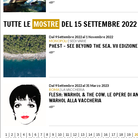
TUTTE LE
MOSTRE
DEL 15 SETTEMBRE 2022
Dal 9 Settembre 2022 al 1 Novembre 2022
MONOPOLI
| SEDI VARIE
PHEST - SEE BEYOND THE SEA. VII EDIZIONE
Dal 9 Settembre 2022 al 31 Marzo 2023
ROMA
| LA VACCHERIA
FLESH: WARHOL & THE COW. LE OPERE DI A
WARHOL ALLA VACCHERIA
1
2
3
4
5
6
7
8
9
10
11
12
13
14
15
16
17
18
19
2