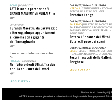
ROMA
| 06/08/2026
Dal 30/07/2026 al 01/11/2026
ARTE.it media partner de "I
VERONA
| CENTRO INTERNAZIONAL
FOTOGRAFIA SCAVI SCALIGERI
GRANDI MAESTRI" di KUBLAI Film
Dorothea Lange
Dal 24/07/2026 al 31/10/2026
PALERMO
| PALAZZO BELMONTE RIS
06/08/2026
PALERMO I PARCO ARCHEOLOGICO 
I Grandi Maestri: da Caravaggio
PAESAGGISTICO VALLE DEI TEMPLI -
a Herzog, cinque appuntamenti
AGRIGENTO
Botero. L’incanto del Mito I
al cinema con i giganti
Botero. Il peso dei sogni
dell'immaginario
Dal 24/07/2026 al 31/01/2027
LECCE
| LECCE – MUSEO MUST I CO
Il nuovo volto del museo fiorentino
– GALLERIA NAZIONALE DI COSENZ
Tesori nascosti della Galleri
">
FIRENZE
| 06/08/2026
Borghese
Nel futuro degli Uffizi. Tra due
anni la chiusura dei lavori
LEGGI TUTTO >
LEGGI TUTTO >
|
|
Dati societari
Note legali
ARTE.it è una testata giornalistica online iscritta al Registro della Stampa presso il Trib