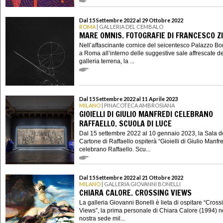
Dal 15 Settembre 2022 al 29 Ottobre 2022
ROMA
| GALLERIA DEL CEMBALO
MARE OMNIS. FOTOGRAFIE DI FRANCESCO Z
Nell’affascinante cornice del seicentesco Palazzo B
a Roma all’interno delle suggestive sale affrescate de
galleria terrena, la ...
Dal 15 Settembre 2022 al 11 Aprile 2023
MILANO
| PINACOTECA AMBROSIANA
GIOIELLI DI GIULIO MANFREDI CELEBRANO
RAFFAELLO. SCUOLA DI LUCE
Dal 15 settembre 2022 al 10 gennaio 2023, la Sala d
Cartone di Raffaello ospiterà “Gioielli di Giulio Manfr
celebrano Raffaello. Scu...
Dal 15 Settembre 2022 al 21 Ottobre 2022
MILANO
| GALLERIA GIOVANNI BONELLI
CHIARA CALORE. CROSSING VIEWS
La galleria Giovanni Bonelli è lieta di ospitare “Cross
Views”, la prima personale di Chiara Calore (1994) n
nostra sede mil...