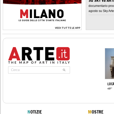
Su SKY va AR
documentario prod
agosto su Sky Arte
VEDI TUTTE LE APP
>
LUCA
N
OTIZIE
M
OSTRE