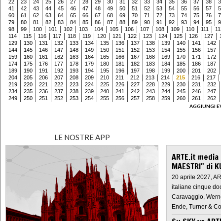
22
23
24
25
26
27
28
29
30
31
32
33
34
35
36
37
38
3
41
42
43
44
45
46
47
48
49
50
51
52
53
54
55
56
57
5
60
61
62
63
64
65
66
67
68
69
70
71
72
73
74
75
76
7
79
80
81
82
83
84
85
86
87
88
89
90
91
92
93
94
95
9
98
99
100
101
102
103
104
105
106
107
108
109
110
111
11
114
115
116
117
118
119
120
121
122
123
124
125
126
127
129
130
131
132
133
134
135
136
137
138
139
140
141
142
144
145
146
147
148
149
150
151
152
153
154
155
156
157
159
160
161
162
163
164
165
166
167
168
169
170
171
172
174
175
176
177
178
179
180
181
182
183
184
185
186
187
189
190
191
192
193
194
195
196
197
198
199
200
201
202
204
205
206
207
208
209
210
211
212
213
214
215
216
217
219
220
221
222
223
224
225
226
227
228
229
230
231
232
234
235
236
237
238
239
240
241
242
243
244
245
246
247
249
250
251
252
253
254
255
256
257
258
259
260
261
262
AGGIUNGI E
LE NOSTRE APP
ARTE.it media
MAESTRI" di K
20 aprile 2027, A
italiane cinque do
Caravaggio, Werne
Ende, Turner & Co