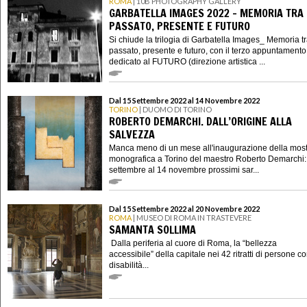
ROMA
| 10B PHOTOGRAPHY GALLERY
GARBATELLA IMAGES 2022 - MEMORIA TRA
PASSATO, PRESENTE E FUTURO
Si chiude la trilogia di Garbatella Images_ Memoria t
passato, presente e futuro, con il terzo appuntamento
dedicato al FUTURO (direzione artistica ...
Dal 15 Settembre 2022 al 14 Novembre 2022
TORINO
| DUOMO DI TORINO
ROBERTO DEMARCHI. DALL’ORIGINE ALLA
SALVEZZA
Manca meno di un mese all'inaugurazione della mos
monografica a Torino del maestro Roberto Demarchi:
settembre al 14 novembre prossimi sar...
Dal 15 Settembre 2022 al 20 Novembre 2022
ROMA
| MUSEO DI ROMA IN TRASTEVERE
SAMANTA SOLLIMA
Dalla periferia al cuore di Roma, la “bellezza
accessibile” della capitale nei 42 ritratti di persone c
disabilità...