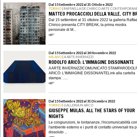
Dal 15 Settembre 2022 al 31 Ottobre 2022
TORINO
| RAFFAELLA DE CHIRICO ARTE CONTEMPORAN
MATTEO PROCACCIOLI DELLA VALLE. CITY B
Dal 15 settembre al 31 ottobre 2022 la galleria Raffa
Chirico presenta CITY BREAK, la prima mostra
personale di M...
Dal 15 Settembre 2022 al 24 Novembre 2022
MILANO
| A ARTE INVERNIZZI
RODOLFO ARICÒ: L’IMMAGINE DISSONANTE
A ARTE INVERNIZZICOMUNICATO STAMPARODOL
ARICÒ: L'IMMAGINE DISSONANTELink alla cartella
stampa: ......
Dal 15 Settembre 2022 al 31 Dicembre 2022
TORINO
| GALLERIA IN ARCO
GIUSEPPE MULAS. ALL THE STARS OF YOUR
NIGHTS
Le congiunzioni, le lontananze, l'incomunicabilità co
l'ambiente esterno e i punti di contatto universali tra 
dissoluto ...