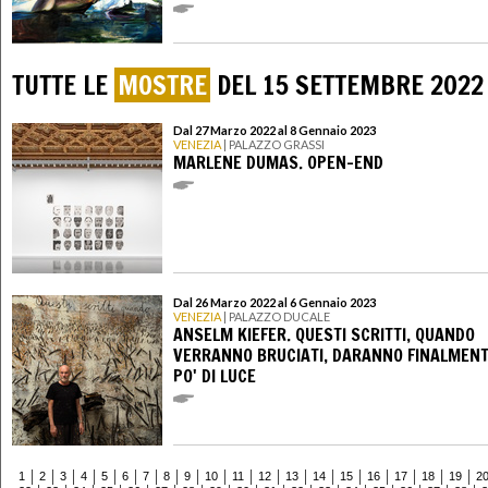
TUTTE LE
MOSTRE
DEL 15 SETTEMBRE 2022
Dal 27 Marzo 2022 al 8 Gennaio 2023
VENEZIA
| PALAZZO GRASSI
MARLENE DUMAS. OPEN-END
Dal 26 Marzo 2022 al 6 Gennaio 2023
VENEZIA
| PALAZZO DUCALE
ANSELM KIEFER. QUESTI SCRITTI, QUANDO
VERRANNO BRUCIATI, DARANNO FINALMENT
PO' DI LUCE
1
2
3
4
5
6
7
8
9
10
11
12
13
14
15
16
17
18
19
2