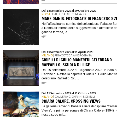
Dal 15 Settembre 2022 al 29 Ottobre 2022
ROMA
| GALLERIA DEL CEMBALO
MARE OMNIS. FOTOGRAFIE DI FRANCESCO Z
Nell’affascinante cornice del seicentesco Palazzo B
a Roma all’interno delle suggestive sale affrescate de
galleria terrena, la ...
Dal 15 Settembre 2022 al 11 Aprile 2023
MILANO
| PINACOTECA AMBROSIANA
GIOIELLI DI GIULIO MANFREDI CELEBRANO
RAFFAELLO. SCUOLA DI LUCE
Dal 15 settembre 2022 al 10 gennaio 2023, la Sala d
Cartone di Raffaello ospiterà “Gioielli di Giulio Manfr
celebrano Raffaello. Scu...
Dal 15 Settembre 2022 al 21 Ottobre 2022
MILANO
| GALLERIA GIOVANNI BONELLI
CHIARA CALORE. CROSSING VIEWS
La galleria Giovanni Bonelli è lieta di ospitare “Cross
Views”, la prima personale di Chiara Calore (1994) n
nostra sede mil...