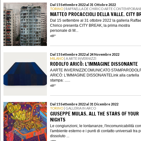
Dal 15 Settembre 2022 al 31 Ottobre 2022
TORINO
| RAFFAELLA DE CHIRICO ARTE CONTEMPORAN
MATTEO PROCACCIOLI DELLA VALLE. CITY B
Dal 15 settembre al 31 ottobre 2022 la galleria Raffa
Chirico presenta CITY BREAK, la prima mostra
personale di M...
Dal 15 Settembre 2022 al 24 Novembre 2022
MILANO
| A ARTE INVERNIZZI
RODOLFO ARICÒ: L’IMMAGINE DISSONANTE
A ARTE INVERNIZZICOMUNICATO STAMPARODOL
ARICÒ: L'IMMAGINE DISSONANTELink alla cartella
stampa: ......
Dal 15 Settembre 2022 al 31 Dicembre 2022
TORINO
| GALLERIA IN ARCO
GIUSEPPE MULAS. ALL THE STARS OF YOUR
NIGHTS
Le congiunzioni, le lontananze, l'incomunicabilità co
l'ambiente esterno e i punti di contatto universali tra 
dissoluto ...