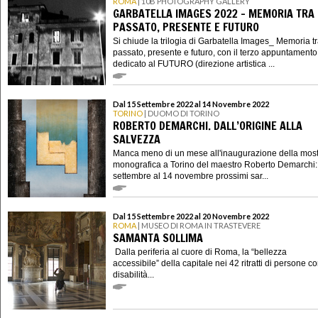
ROMA
| 10B PHOTOGRAPHY GALLERY
GARBATELLA IMAGES 2022 - MEMORIA TRA
PASSATO, PRESENTE E FUTURO
Si chiude la trilogia di Garbatella Images_ Memoria t
passato, presente e futuro, con il terzo appuntamento
dedicato al FUTURO (direzione artistica ...
Dal 15 Settembre 2022 al 14 Novembre 2022
TORINO
| DUOMO DI TORINO
ROBERTO DEMARCHI. DALL’ORIGINE ALLA
SALVEZZA
Manca meno di un mese all'inaugurazione della mos
monografica a Torino del maestro Roberto Demarchi:
settembre al 14 novembre prossimi sar...
Dal 15 Settembre 2022 al 20 Novembre 2022
ROMA
| MUSEO DI ROMA IN TRASTEVERE
SAMANTA SOLLIMA
Dalla periferia al cuore di Roma, la “bellezza
accessibile” della capitale nei 42 ritratti di persone c
disabilità...