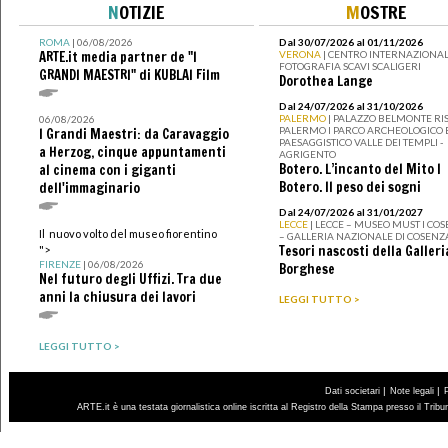
N
OTIZIE
M
OSTRE
ROMA
| 06/08/2026
Dal 30/07/2026 al 01/11/2026
ARTE.it media partner de "I
VERONA
| CENTRO INTERNAZIONAL
FOTOGRAFIA SCAVI SCALIGERI
GRANDI MAESTRI" di KUBLAI Film
Dorothea Lange
Dal 24/07/2026 al 31/10/2026
PALERMO
| PALAZZO BELMONTE RIS
06/08/2026
PALERMO I PARCO ARCHEOLOGICO 
I Grandi Maestri: da Caravaggio
PAESAGGISTICO VALLE DEI TEMPLI -
a Herzog, cinque appuntamenti
AGRIGENTO
Botero. L’incanto del Mito I
al cinema con i giganti
Botero. Il peso dei sogni
dell'immaginario
Dal 24/07/2026 al 31/01/2027
LECCE
| LECCE – MUSEO MUST I CO
Il nuovo volto del museo fiorentino
– GALLERIA NAZIONALE DI COSENZ
Tesori nascosti della Galleri
">
FIRENZE
| 06/08/2026
Borghese
Nel futuro degli Uffizi. Tra due
anni la chiusura dei lavori
LEGGI TUTTO >
LEGGI TUTTO >
|
|
Dati societari
Note legali
ARTE.it è una testata giornalistica online iscritta al Registro della Stampa presso il Trib