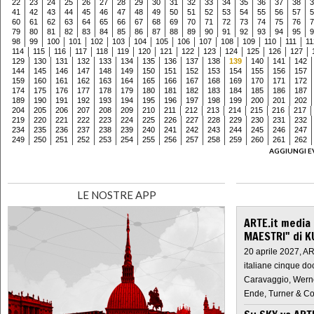
22
23
24
25
26
27
28
29
30
31
32
33
34
35
36
37
38
3
41
42
43
44
45
46
47
48
49
50
51
52
53
54
55
56
57
5
60
61
62
63
64
65
66
67
68
69
70
71
72
73
74
75
76
7
79
80
81
82
83
84
85
86
87
88
89
90
91
92
93
94
95
9
98
99
100
101
102
103
104
105
106
107
108
109
110
111
11
114
115
116
117
118
119
120
121
122
123
124
125
126
127
129
130
131
132
133
134
135
136
137
138
139
140
141
142
144
145
146
147
148
149
150
151
152
153
154
155
156
157
159
160
161
162
163
164
165
166
167
168
169
170
171
172
174
175
176
177
178
179
180
181
182
183
184
185
186
187
189
190
191
192
193
194
195
196
197
198
199
200
201
202
204
205
206
207
208
209
210
211
212
213
214
215
216
217
219
220
221
222
223
224
225
226
227
228
229
230
231
232
234
235
236
237
238
239
240
241
242
243
244
245
246
247
249
250
251
252
253
254
255
256
257
258
259
260
261
262
AGGIUNGI E
LE NOSTRE APP
ARTE.it media
MAESTRI" di K
20 aprile 2027, A
italiane cinque do
Caravaggio, Werne
Ende, Turner & Co