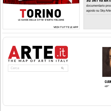
Su SKY va AR
documentario prod
agosto su Sky Arte
VEDI TUTTE LE APP
>
GIAN