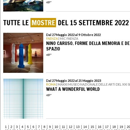
TUTTE LE
MOSTRE
DEL 15 SETTEMBRE 2022
Dal 27 Maggio 2022 al 9 Ottobre 2022
FAENZA
| MIC FAENZA
NINO CARUSO. FORME DELLA MEMORIA E DE
SPAZIO
Dal 27 Maggio 2022 al 21 Maggio 2023
ROMA
| MAXXI MUSEO NAZIONALE DELLE ARTI DEL XXI
WHAT A WONDERFUL WORLD
1
2
3
4
5
6
7
8
9
10
11
12
13
14
15
16
17
18
19
2