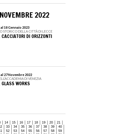
 NOVEMBRE 2022
 al 18 Gennaio 2023
O STORICO DELLA CITTÀ DI LECCE
 CACCIATORI DI ORIZZONTI
 al 27 Novembre 2022
ELL’ACCADEMIA DI VENEZIA
. GLASS WORKS
3
14
15
16
17
18
19
20
21
32
33
34
35
36
37
38
39
40
51
52
53
54
55
56
57
58
59