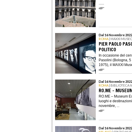
......
Dal 16 Novembre 2022
ROMA
| MAXXI MUSEO
PIER PAOLO PASO
POLITICO
In occasione del cent
Pasolini (Bologna, 
1975), il MAXXI Muse
Dal 16 Novembre 2022
ROMA
| BIBLIOTECA 
RO.ME – MUSEUM
RO.ME – Museum Exhi
luoghi e destinazioni 
novembre, ...
Dal 16 Novembre 2022
MILANO
| SPAZIO HUS