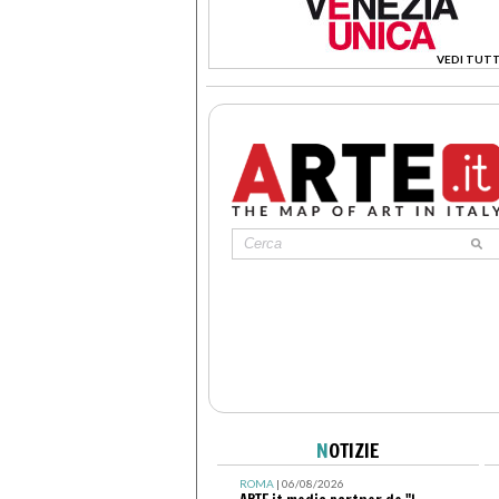
VEDI TUTT
>
N
OTIZIE
ROMA
| 06/08/2026