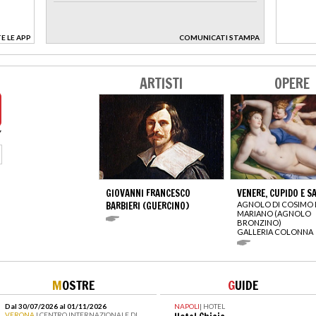
E LE APP
COMUNICATI STAMPA
>
ARTISTI
OPERE
GIOVANNI FRANCESCO
VENERE, CUPIDO E S
BARBIERI (GUERCINO)
AGNOLO DI COSIMO 
MARIANO (AGNOLO
BRONZINO)
GALLERIA COLONNA
M
OSTRE
G
UIDE
Dal 30/07/2026 al 01/11/2026
NAPOLI
|
HOTEL
VERONA
| CENTRO INTERNAZIONALE DI