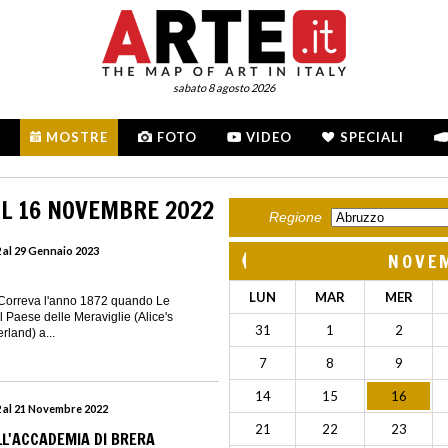
sabato 8 agosto 2026
MOSTRE
FOTO
VIDEO
SPECIALI
L 16 NOVEMBRE 2022
Regione
 al 29 Gennaio 2023
NOVE
LUN
MAR
MER
orreva l'anno 1872 quando Le
l Paese delle Meraviglie (Alice's
31
1
2
land) a...
7
8
9
14
15
16
 al 21 Novembre 2022
21
22
23
ELL'ACCADEMIA DI BRERA