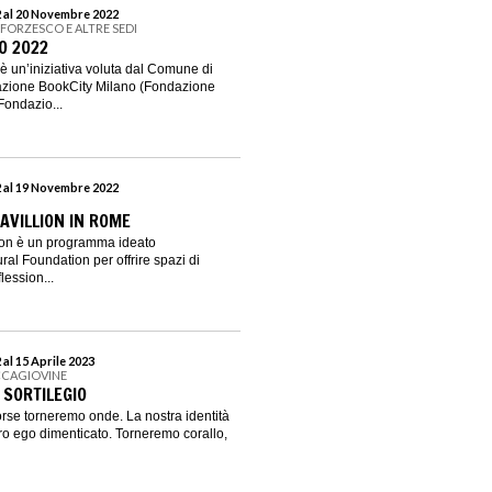
 al 20 Novembre 2022
SFORZESCO E ALTRE SEDI
O 2022
n’iniziativa voluta dal Comune di
iazione BookCity Milano (Fondazione
Fondazio...
 al 19 Novembre 2022
AVILLION IN ROME
on è un programma ideato
al Foundation per offrire spazi di
lession...
al 15 Aprile 2023
CCAGIOVINE
 SORTILEGIO
orse torneremo onde. La nostra identità
stro ego dimenticato. Torneremo corallo,