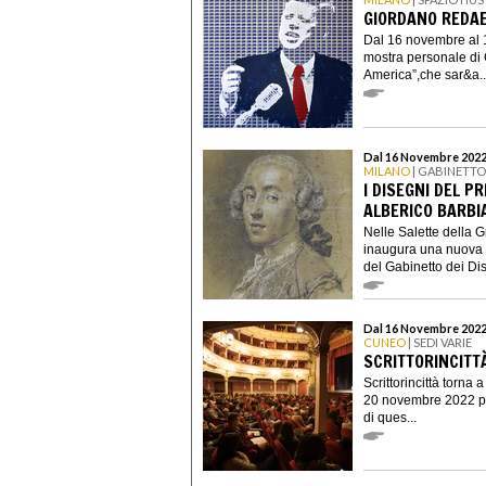
GIORDANO REDAE
Dal 16 novembre al 
mostra personale di
America”,che sar&a..
Dal 16 Novembre 2022 
MILANO
| GABINETTO
I DISEGNI DEL PR
ALBERICO BARBI
Nelle Salette della G
inaugura una nuova m
del Gabinetto dei Dis
Dal 16 Novembre 2022
CUNEO
| SEDI VARIE
SCRITTORINCITTÀ
Scrittorincittà torn
20 novembre 2022 per
di ques...