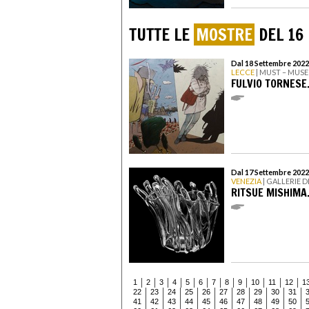
TUTTE LE
MOSTRE
DEL 16
Dal 18 Settembre 2022
LECCE
| MUST – MUSE
FULVIO TORNESE.
Dal 17 Settembre 2022
VENEZIA
| GALLERIE D
RITSUE MISHIMA
1
2
3
4
5
6
7
8
9
10
11
12
1
22
23
24
25
26
27
28
29
30
31
41
42
43
44
45
46
47
48
49
50