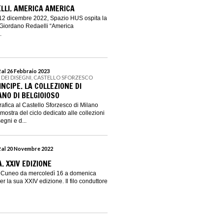
LLI. AMERICA AMERICA
12 dicembre 2022, Spazio HUS ospita la
 Giordano Redaelli “America
.
al 26 Febbraio 2023
 DEI DISEGNI, CASTELLO SFORZESCO
INCIPE. LA COLLEZIONE DI
ANO DI BELGIOIOSO
rafica al Castello Sforzesco di Milano
ostra del ciclo dedicato alle collezioni
egni e d...
 al 20 Novembre 2022
. XXIV EDIZIONE
a a Cuneo da mercoledì 16 a domenica
 la sua XXIV edizione. Il filo conduttore