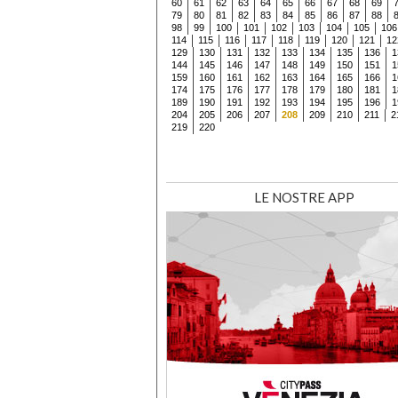
60
61
62
63
64
65
66
67
68
69
79
80
81
82
83
84
85
86
87
88
98
99
100
101
102
103
104
105
106
114
115
116
117
118
119
120
121
12
129
130
131
132
133
134
135
136
1
144
145
146
147
148
149
150
151
1
159
160
161
162
163
164
165
166
1
174
175
176
177
178
179
180
181
1
189
190
191
192
193
194
195
196
1
204
205
206
207
208
209
210
211
2
219
220
LE NOSTRE APP