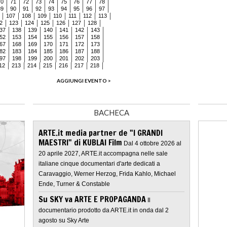
70
71
72
73
74
75
76
77
78
89
90
91
92
93
94
95
96
97
107
108
109
110
111
112
113
2
123
124
125
126
127
128
37
138
139
140
141
142
143
52
153
154
155
156
157
158
67
168
169
170
171
172
173
82
183
184
185
186
187
188
97
198
199
200
201
202
203
12
213
214
215
216
217
218
AGGIUNGI EVENTO >
BACHECA
ARTE.it media partner de "I GRANDI
MAESTRI" di KUBLAI Film
Dal 4 ottobre 2026 al
20 aprile 2027, ARTE.it accompagna nelle sale
italiane cinque documentari d'arte dedicati a
Caravaggio, Werner Herzog, Frida Kahlo, Michael
Ende, Turner & Constable
Su SKY va ARTE E PROPAGANDA
Il
documentario prodotto da ARTE.it in onda dal 2
agosto su Sky Arte