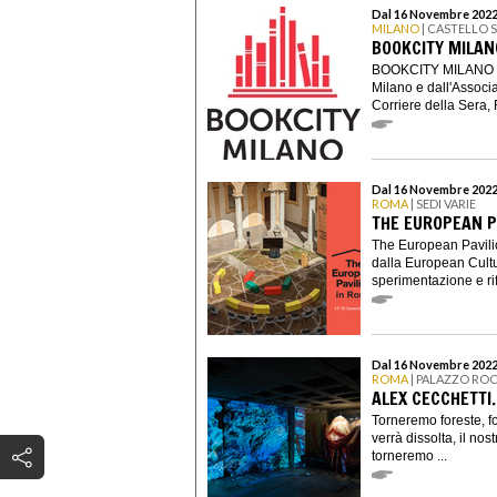
Dal 16 Novembre 2022
MILANO
| CASTELLO 
BOOKCITY MILAN
BOOKCITY MILANO è u
Milano e dall'Assoc
Corriere della Sera, 
Dal 16 Novembre 2022
ROMA
| SEDI VARIE
THE EUROPEAN P
The European Pavili
dalla European Cultur
sperimentazione e rif
Dal 16 Novembre 2022 
ROMA
| PALAZZO RO
ALEX CECCHETTI.
Torneremo foreste, f
verrà dissolta, il no
torneremo ...