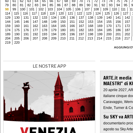
60
61
62
63
64
65
66
67
68
69
70
71
72
73
74
75
76
7
79
80
81
82
83
84
85
86
87
88
89
90
91
92
93
94
95
9
98
99
100
101
102
103
104
105
106
107
108
109
110
111
11
114
115
116
117
118
119
120
121
122
123
124
125
126
127
129
130
131
132
133
134
135
136
137
138
139
140
141
142
144
145
146
147
148
149
150
151
152
153
154
155
156
157
159
160
161
162
163
164
165
166
167
168
169
170
171
172
174
175
176
177
178
179
180
181
182
183
184
185
186
187
189
190
191
192
193
194
195
196
197
198
199
200
201
202
204
205
206
207
208
209
210
211
212
213
214
215
216
217
219
220
AGGIUNGI E
LE NOSTRE APP
ARTE.it media
MAESTRI" di K
20 aprile 2027, A
italiane cinque do
Caravaggio, Werne
Ende, Turner & Co
Su SKY va AR
documentario prod
agosto su Sky Arte