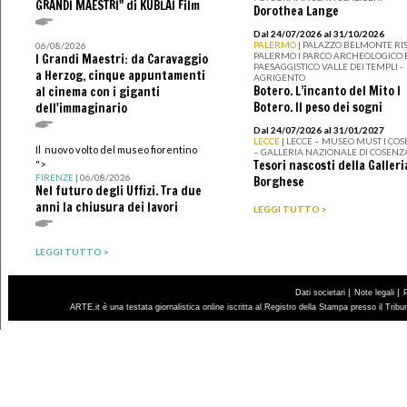
GRANDI MAESTRI" di KUBLAI Film
Dorothea Lange
Dal 24/07/2026 al 31/10/2026
PALERMO
| PALAZZO BELMONTE RIS
06/08/2026
PALERMO I PARCO ARCHEOLOGICO 
I Grandi Maestri: da Caravaggio
PAESAGGISTICO VALLE DEI TEMPLI -
a Herzog, cinque appuntamenti
AGRIGENTO
Botero. L’incanto del Mito I
al cinema con i giganti
Botero. Il peso dei sogni
dell'immaginario
Dal 24/07/2026 al 31/01/2027
LECCE
| LECCE – MUSEO MUST I CO
Il nuovo volto del museo fiorentino
– GALLERIA NAZIONALE DI COSENZ
Tesori nascosti della Galleri
">
FIRENZE
| 06/08/2026
Borghese
Nel futuro degli Uffizi. Tra due
anni la chiusura dei lavori
LEGGI TUTTO >
LEGGI TUTTO >
|
|
Dati societari
Note legali
ARTE.it è una testata giornalistica online iscritta al Registro della Stampa presso il Trib