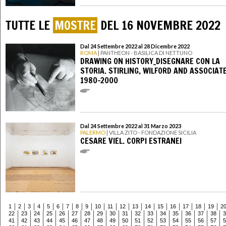
TUTTE LE
MOSTRE
DEL 16 NOVEMBRE 2022
Dal 24 Settembre 2022 al 28 Dicembre 2022
ROMA
| PANTHEON - BASILICA DI NETTUNO
DRAWING ON HISTORY_DISEGNARE CON LA
STORIA. STIRLING, WILFORD AND ASSOCIAT
1980-2000
Dal 24 Settembre 2022 al 31 Marzo 2023
PALERMO
| VILLA ZITO - FONDAZIONE SICILIA
CESARE VIEL. CORPI ESTRANEI
1
2
3
4
5
6
7
8
9
10
11
12
13
14
15
16
17
18
19
2
22
23
24
25
26
27
28
29
30
31
32
33
34
35
36
37
38
3
41
42
43
44
45
46
47
48
49
50
51
52
53
54
55
56
57
5