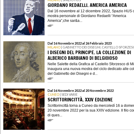
GIORDANO REDAELLI. AMERICA AMERICA
Dal 16 novembre al 12 dicembre 2022, Spazio HUS o
mostra personale di Giordano Redaelli “America
America”,che sar&a...
Dal 16 Novembre 2022 al 26 Febbraio 2023
MILANO
| GABINETTO DEI DISEGNI, CASTELLO SFORZE
I DISEGNI DEL PRINCIPE. LA COLLEZIONE DI
ALBERICO BARBIANO DI BELGIOIOSO
Nelle Salette della Grafica al Castello Sforzesco di M
inaugura una nuova mostra del ciclo dedicato alle col
del Gabinetto dei Disegni e d...
Dal 16 Novembre 2022 al 20 Novembre 2022
CUNEO
| SEDI VARIE
SCRITTORINCITTÀ. XXIV EDIZIONE
Scrittorincittà torna a Cuneo da mercoledì 16 a dome
20 novembre 2022 per la sua XXIV edizione. Il filo co
di ques...