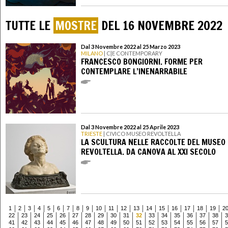
TUTTE LE
MOSTRE
DEL 16 NOVEMBRE 2022
Dal 3 Novembre 2022 al 25 Marzo 2023
MILANO
| C|E CONTEMPORARY
FRANCESCO BONGIORNI. FORME PER
CONTEMPLARE L’INENARRABILE
Dal 3 Novembre 2022 al 25 Aprile 2023
TRIESTE
| CIVICO MUSEO REVOLTELLA
LA SCULTURA NELLE RACCOLTE DEL MUSEO
REVOLTELLA. DA CANOVA AL XXI SECOLO
1
2
3
4
5
6
7
8
9
10
11
12
13
14
15
16
17
18
19
2
22
23
24
25
26
27
28
29
30
31
32
33
34
35
36
37
38
3
41
42
43
44
45
46
47
48
49
50
51
52
53
54
55
56
57
5