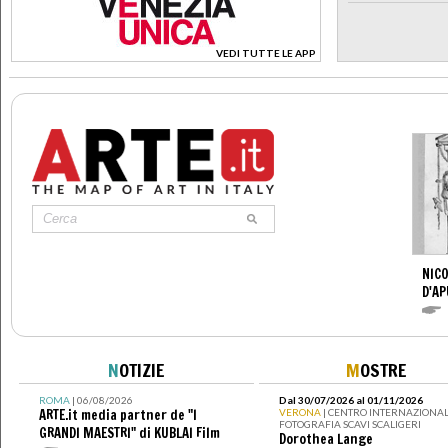
VEDI TUTTE LE APP
>
NICO
D'AP
N
OTIZIE
M
OSTRE
ROMA
| 06/08/2026
Dal 30/07/2026 al 01/11/2026
ARTE.it media partner de "I
VERONA
| CENTRO INTERNAZIONAL
FOTOGRAFIA SCAVI SCALIGERI
GRANDI MAESTRI" di KUBLAI Film
Dorothea Lange