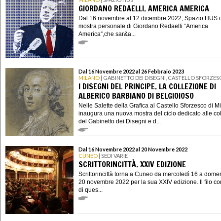
GIORDANO REDAELLI. AMERICA AMERICA
Dal 16 novembre al 12 dicembre 2022, Spazio HUS o
mostra personale di Giordano Redaelli “America
America”,che sar&a...
Dal 16 Novembre 2022 al 26 Febbraio 2023
MILANO
| GABINETTO DEI DISEGNI, CASTELLO SFORZE
I DISEGNI DEL PRINCIPE. LA COLLEZIONE DI
ALBERICO BARBIANO DI BELGIOIOSO
Nelle Salette della Grafica al Castello Sforzesco di M
inaugura una nuova mostra del ciclo dedicato alle col
del Gabinetto dei Disegni e d...
Dal 16 Novembre 2022 al 20 Novembre 2022
CUNEO
| SEDI VARIE
SCRITTORINCITTÀ. XXIV EDIZIONE
Scrittorincittà torna a Cuneo da mercoledì 16 a dome
20 novembre 2022 per la sua XXIV edizione. Il filo co
di ques...