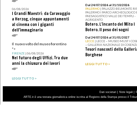
Dal 24/07/2026 al 31/10/2026
PALERMO
| PALAZZO BELMONTE RIS
06/08/2026
PALERMO I PARCO ARCHEOLOGICO 
I Grandi Maestri: da Caravaggio
PAESAGGISTICO VALLE DEI TEMPLI -
a Herzog, cinque appuntamenti
AGRIGENTO
Botero. L’incanto del Mito I
al cinema con i giganti
Botero. Il peso dei sogni
dell'immaginario
Dal 24/07/2026 al 31/01/2027
LECCE
| LECCE – MUSEO MUST I CO
Il nuovo volto del museo fiorentino
– GALLERIA NAZIONALE DI COSENZ
Tesori nascosti della Galleri
">
FIRENZE
| 06/08/2026
Borghese
Nel futuro degli Uffizi. Tra due
anni la chiusura dei lavori
LEGGI TUTTO >
LEGGI TUTTO >
|
|
Dati societari
Note legali
ARTE.it è una testata giornalistica online iscritta al Registro della Stampa presso il Trib