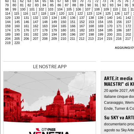
60
61
62
63
64
65
66
67
68
69
70
71
72
73
74
75
76
7
79
80
81
82
83
84
85
86
87
88
89
90
91
92
93
94
95
9
98
99
100
101
102
103
104
105
106
107
108
109
110
111
11
114
115
116
117
118
119
120
121
122
123
124
125
126
127
129
130
131
132
133
134
135
136
137
138
139
140
141
142
144
145
146
147
148
149
150
151
152
153
154
155
156
157
159
160
161
162
163
164
165
166
167
168
169
170
171
172
174
175
176
177
178
179
180
181
182
183
184
185
186
187
189
190
191
192
193
194
195
196
197
198
199
200
201
202
204
205
206
207
208
209
210
211
212
213
214
215
216
217
219
220
AGGIUNGI E
LE NOSTRE APP
ARTE.it media
MAESTRI" di K
20 aprile 2027, A
italiane cinque do
Caravaggio, Werne
Ende, Turner & Co
Su SKY va AR
documentario prod
agosto su Sky Arte