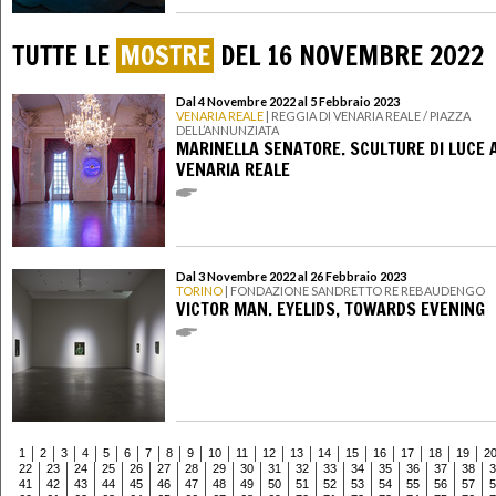
TUTTE LE
MOSTRE
DEL 16 NOVEMBRE 2022
Dal 4 Novembre 2022 al 5 Febbraio 2023
VENARIA REALE
| REGGIA DI VENARIA REALE / PIAZZA
DELL’ANNUNZIATA
MARINELLA SENATORE. SCULTURE DI LUCE 
VENARIA REALE
Dal 3 Novembre 2022 al 26 Febbraio 2023
TORINO
| FONDAZIONE SANDRETTO RE REBAUDENGO
VICTOR MAN. EYELIDS, TOWARDS EVENING
1
2
3
4
5
6
7
8
9
10
11
12
13
14
15
16
17
18
19
2
22
23
24
25
26
27
28
29
30
31
32
33
34
35
36
37
38
3
41
42
43
44
45
46
47
48
49
50
51
52
53
54
55
56
57
5