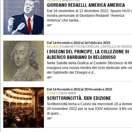
GIORDANO REDAELLI. AMERICA AMERICA
Dal 16 novembre al 12 dicembre 2022, Spazio HUS o
mostra personale di Giordano Redaelli “America
America”,che sar&a...
Dal 16 Novembre 2022 al 26 Febbraio 2023
MILANO
| GABINETTO DEI DISEGNI, CASTELLO SFORZE
I DISEGNI DEL PRINCIPE. LA COLLEZIONE DI
ALBERICO BARBIANO DI BELGIOIOSO
Nelle Salette della Grafica al Castello Sforzesco di M
inaugura una nuova mostra del ciclo dedicato alle col
del Gabinetto dei Disegni e d...
Dal 16 Novembre 2022 al 20 Novembre 2022
CUNEO
| SEDI VARIE
SCRITTORINCITTÀ. XXIV EDIZIONE
Scrittorincittà torna a Cuneo da mercoledì 16 a dome
20 novembre 2022 per la sua XXIV edizione. Il filo co
di ques...