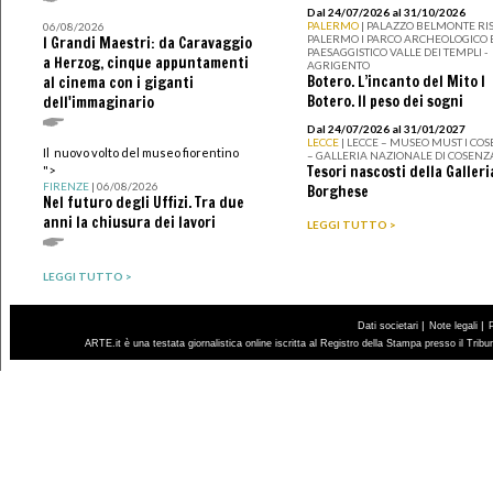
Dal 24/07/2026 al 31/10/2026
PALERMO
| PALAZZO BELMONTE RIS
06/08/2026
PALERMO I PARCO ARCHEOLOGICO 
I Grandi Maestri: da Caravaggio
PAESAGGISTICO VALLE DEI TEMPLI -
a Herzog, cinque appuntamenti
AGRIGENTO
Botero. L’incanto del Mito I
al cinema con i giganti
Botero. Il peso dei sogni
dell'immaginario
Dal 24/07/2026 al 31/01/2027
LECCE
| LECCE – MUSEO MUST I CO
Il nuovo volto del museo fiorentino
– GALLERIA NAZIONALE DI COSENZ
Tesori nascosti della Galleri
">
FIRENZE
| 06/08/2026
Borghese
Nel futuro degli Uffizi. Tra due
anni la chiusura dei lavori
LEGGI TUTTO >
LEGGI TUTTO >
|
|
Dati societari
Note legali
ARTE.it è una testata giornalistica online iscritta al Registro della Stampa presso il Trib