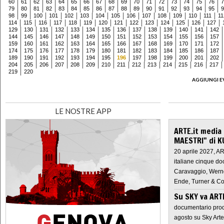
60
61
62
63
64
65
66
67
68
69
70
71
72
73
74
75
76
7
79
80
81
82
83
84
85
86
87
88
89
90
91
92
93
94
95
9
98
99
100
101
102
103
104
105
106
107
108
109
110
111
11
114
115
116
117
118
119
120
121
122
123
124
125
126
127
129
130
131
132
133
134
135
136
137
138
139
140
141
142
144
145
146
147
148
149
150
151
152
153
154
155
156
157
159
160
161
162
163
164
165
166
167
168
169
170
171
172
174
175
176
177
178
179
180
181
182
183
184
185
186
187
189
190
191
192
193
194
195
196
197
198
199
200
201
202
204
205
206
207
208
209
210
211
212
213
214
215
216
217
219
220
AGGIUNGI E
LE NOSTRE APP
ARTE.it media
MAESTRI" di K
20 aprile 2027, A
italiane cinque do
Caravaggio, Werne
Ende, Turner & Co
Su SKY va AR
documentario prod
agosto su Sky Arte