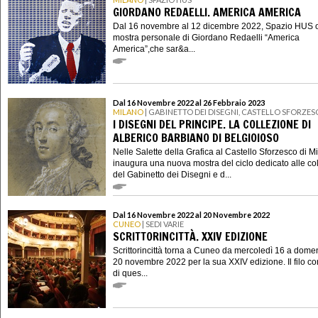
GIORDANO REDAELLI. AMERICA AMERICA
Dal 16 novembre al 12 dicembre 2022, Spazio HUS o
mostra personale di Giordano Redaelli “America
America”,che sar&a...
Dal 16 Novembre 2022 al 26 Febbraio 2023
MILANO
| GABINETTO DEI DISEGNI, CASTELLO SFORZE
I DISEGNI DEL PRINCIPE. LA COLLEZIONE DI
ALBERICO BARBIANO DI BELGIOIOSO
Nelle Salette della Grafica al Castello Sforzesco di M
inaugura una nuova mostra del ciclo dedicato alle col
del Gabinetto dei Disegni e d...
Dal 16 Novembre 2022 al 20 Novembre 2022
CUNEO
| SEDI VARIE
SCRITTORINCITTÀ. XXIV EDIZIONE
Scrittorincittà torna a Cuneo da mercoledì 16 a dome
20 novembre 2022 per la sua XXIV edizione. Il filo co
di ques...