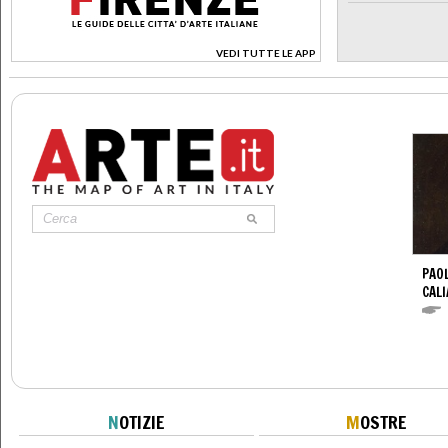
VEDI TUTTE LE APP
>
PAO
CALI
N
OTIZIE
M
OSTRE