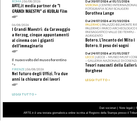
ROMA
| 06/08/2026
Dal 30/07/2026 al 01/11/2026
ARTE.it media partner de "I
VERONA
| CENTRO INTERNAZIONAL
FOTOGRAFIA SCAVI SCALIGERI
GRANDI MAESTRI" di KUBLAI Film
Dorothea Lange
Dal 24/07/2026 al 31/10/2026
PALERMO
| PALAZZO BELMONTE RIS
06/08/2026
PALERMO I PARCO ARCHEOLOGICO 
I Grandi Maestri: da Caravaggio
PAESAGGISTICO VALLE DEI TEMPLI -
a Herzog, cinque appuntamenti
AGRIGENTO
Botero. L’incanto del Mito I
al cinema con i giganti
Botero. Il peso dei sogni
dell'immaginario
Dal 24/07/2026 al 31/01/2027
LECCE
| LECCE – MUSEO MUST I CO
Il nuovo volto del museo fiorentino
– GALLERIA NAZIONALE DI COSENZ
Tesori nascosti della Galleri
">
FIRENZE
| 06/08/2026
Borghese
Nel futuro degli Uffizi. Tra due
anni la chiusura dei lavori
LEGGI TUTTO >
LEGGI TUTTO >
|
|
Dati societari
Note legali
ARTE.it è una testata giornalistica online iscritta al Registro della Stampa presso il Trib