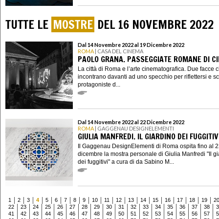
TUTTE LE
MOSTRE
DEL 16 NOVEMBRE 2022
Dal 14 Novembre 2022 al 19 Dicembre 2022
ROMA
| CASA DEL CINEMA
PAOLO GRANA. PASSEGGIATE ROMANE DI C
La città di Roma e l’arte cinematografica. Due facce c
incontrano davanti ad uno specchio per riflettersi e sc
protagoniste d...
Dal 14 Novembre 2022 al 22 Dicembre 2022
ROMA
| GAGGENAU DESIGNELEMENTI
GIULIA MANFREDI. IL GIARDINO DEI FUGGITIV
Il Gaggenau DesignElementi di Roma ospita fino al 
dicembre la mostra personale di Giulia Manfredi "Il g
dei fuggitivi" a cura di da Sabino M...
1
2
3
4
5
6
7
8
9
10
11
12
13
14
15
16
17
18
19
2
22
23
24
25
26
27
28
29
30
31
32
33
34
35
36
37
38
3
41
42
43
44
45
46
47
48
49
50
51
52
53
54
55
56
57
5