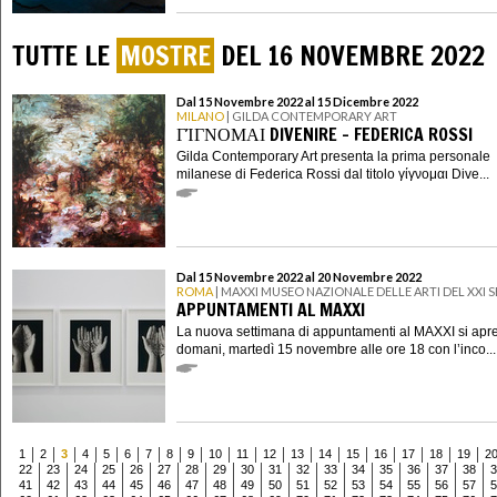
TUTTE LE
MOSTRE
DEL 16 NOVEMBRE 2022
Dal 15 Novembre 2022 al 15 Dicembre 2022
MILANO
| GILDA CONTEMPORARY ART
ΓΊΓΝΟΜΑΙ DIVENIRE – FEDERICA ROSSI
Gilda Contemporary Art presenta la prima personale
milanese di Federica Rossi dal titolo γίγνομαι Dive...
Dal 15 Novembre 2022 al 20 Novembre 2022
ROMA
| MAXXI MUSEO NAZIONALE DELLE ARTI DEL XXI
APPUNTAMENTI AL MAXXI
La nuova settimana di appuntamenti al MAXXI si apr
domani, martedì 15 novembre alle ore 18 con l’inco...
1
2
3
4
5
6
7
8
9
10
11
12
13
14
15
16
17
18
19
2
22
23
24
25
26
27
28
29
30
31
32
33
34
35
36
37
38
3
41
42
43
44
45
46
47
48
49
50
51
52
53
54
55
56
57
5