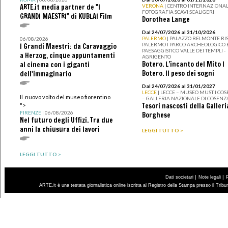
ARTE.it media partner de "I
VERONA
| CENTRO INTERNAZIONAL
FOTOGRAFIA SCAVI SCALIGERI
GRANDI MAESTRI" di KUBLAI Film
Dorothea Lange
Dal 24/07/2026 al 31/10/2026
PALERMO
| PALAZZO BELMONTE RIS
06/08/2026
PALERMO I PARCO ARCHEOLOGICO 
I Grandi Maestri: da Caravaggio
PAESAGGISTICO VALLE DEI TEMPLI -
a Herzog, cinque appuntamenti
AGRIGENTO
Botero. L’incanto del Mito I
al cinema con i giganti
Botero. Il peso dei sogni
dell'immaginario
Dal 24/07/2026 al 31/01/2027
LECCE
| LECCE – MUSEO MUST I CO
Il nuovo volto del museo fiorentino
– GALLERIA NAZIONALE DI COSENZ
Tesori nascosti della Galleri
">
FIRENZE
| 06/08/2026
Borghese
Nel futuro degli Uffizi. Tra due
anni la chiusura dei lavori
LEGGI TUTTO >
LEGGI TUTTO >
|
|
Dati societari
Note legali
ARTE.it è una testata giornalistica online iscritta al Registro della Stampa presso il Trib