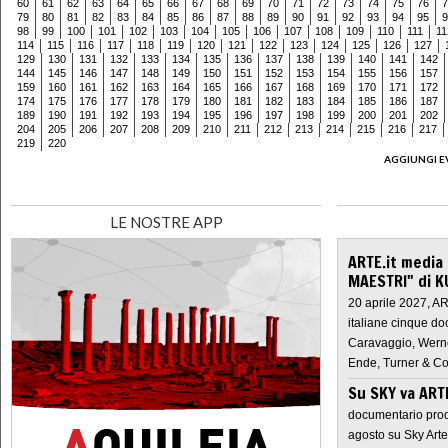
60
61
62
63
64
65
66
67
68
69
70
71
72
73
74
75
76
7
79
80
81
82
83
84
85
86
87
88
89
90
91
92
93
94
95
9
98
99
100
101
102
103
104
105
106
107
108
109
110
111
11
114
115
116
117
118
119
120
121
122
123
124
125
126
127
129
130
131
132
133
134
135
136
137
138
139
140
141
142
144
145
146
147
148
149
150
151
152
153
154
155
156
157
159
160
161
162
163
164
165
166
167
168
169
170
171
172
174
175
176
177
178
179
180
181
182
183
184
185
186
187
189
190
191
192
193
194
195
196
197
198
199
200
201
202
204
205
206
207
208
209
210
211
212
213
214
215
216
217
219
220
AGGIUNGI E
LE NOSTRE APP
ARTE.it media
MAESTRI" di K
20 aprile 2027, A
italiane cinque do
Caravaggio, Werne
Ende, Turner & Co
Su SKY va AR
documentario prod
agosto su Sky Arte