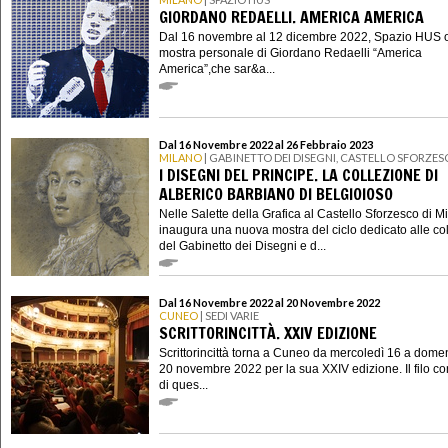
GIORDANO REDAELLI. AMERICA AMERICA
Dal 16 novembre al 12 dicembre 2022, Spazio HUS o
mostra personale di Giordano Redaelli “America
America”,che sar&a...
Dal 16 Novembre 2022 al 26 Febbraio 2023
MILANO
| GABINETTO DEI DISEGNI, CASTELLO SFORZE
I DISEGNI DEL PRINCIPE. LA COLLEZIONE DI
ALBERICO BARBIANO DI BELGIOIOSO
Nelle Salette della Grafica al Castello Sforzesco di M
inaugura una nuova mostra del ciclo dedicato alle col
del Gabinetto dei Disegni e d...
Dal 16 Novembre 2022 al 20 Novembre 2022
CUNEO
| SEDI VARIE
SCRITTORINCITTÀ. XXIV EDIZIONE
Scrittorincittà torna a Cuneo da mercoledì 16 a dome
20 novembre 2022 per la sua XXIV edizione. Il filo co
di ques...