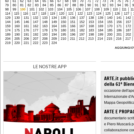
60
61
62
63
64
65
66
67
68
69
70
71
72
73
74
75
76
7
79
80
81
82
83
84
85
86
87
88
89
90
91
92
93
94
95
9
98
99
100
101
102
103
104
105
106
107
108
109
110
111
11
114
115
116
117
118
119
120
121
122
123
124
125
126
127
129
130
131
132
133
134
135
136
137
138
139
140
141
142
144
145
146
147
148
149
150
151
152
153
154
155
156
157
159
160
161
162
163
164
165
166
167
168
169
170
171
172
174
175
176
177
178
179
180
181
182
183
184
185
186
187
189
190
191
192
193
194
195
196
197
198
199
200
201
202
204
205
206
207
208
209
210
211
212
213
214
215
216
217
219
220
221
222
223
224
AGGIUNGI E
LE NOSTRE APP
ARTE.it pubbli
della 61ª Bien
occasione dell'ape
Internazionale d'A
Mappa Geopolitica
ARTE E PROPAG
documentario scrit
e Piero Muscarà pe
collaborazione con