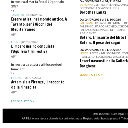
Dal 30/07/2026 al 01/11/2026
In mostra al MarTa fino al 10 gennaio
VERONA
| CENTRO INTERNAZIONAL
2027
FOTOGRAFIA SCAVI SCALIGERI
">
Dorothea Lange
TARANTO
| 04/08/2026
Essere atleti nel mondo antico. A
Dal 24/07/2026 al 31/10/2026
PALERMO
| PALAZZO BELMONTE RIS
Taranto, per i Giochi del
PALERMO I PARCO ARCHEOLOGICO 
Mediterraneo
PAESAGGISTICO VALLE DEI TEMPLI -
AGRIGENTO
Botero. L’incanto del Mito I
Botero. Il peso dei sogni
UDINE
| 01/08/2026
L'Impero Assiro conquista
Dal 24/07/2026 al 31/01/2027
l'Aquileia Film Festival
LECCE
| LECCE – MUSEO MUST I CO
– GALLERIA NAZIONALE DI COSENZ
Tesori nascosti della Galleri
In mostra da ottobre al Museo degli
Borghese
Innocenti
">
LEGGI TUTTO >
FIRENZE
| 31/07/2026
Artemisia a Firenze, il racconto
della rinascita
LEGGI TUTTO >
|
|
Dati societari
Note legali
ARTE.it è una testata giornalistica online iscritta al Registro della Stampa presso il Trib