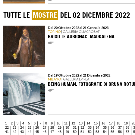
TUTTE LE
MOSTRE
DEL 02 DICEMBRE 2022
Dal 20 Ottobre 2022 al 21 Gennaio 2023
TORINO
| GALLERIA GLIACROBATI
BRIGITTE AUBIGNAC. MADDALENA
Dal 19 Ottobre 2022 al 21 Dicembre 2022
MILANO
| GALLERIA EPIPLA
BEING HUMAN. FOTOGRAFIE DI BRUNA ROT
1
2
3
4
5
6
7
8
9
10
11
12
13
14
15
16
17
18
19
2
22
23
24
25
26
27
28
29
30
31
32
33
34
35
36
37
38
3
41
42
43
44
45
46
47
48
49
50
51
52
53
54
55
56
57
5