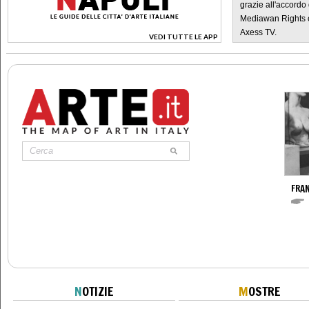
grazie all'accordo 
Mediawan Rights c
Axess TV.
VEDI TUTTE LE APP
>
FRA
N
OTIZIE
M
OSTRE