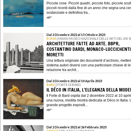
Piccole cose. Piccoli quadri, piccole foto, piccole scul
piccoli ricordi dalla fine di un anno che segna una ce
sostanziale e definitiva tra...
Dal 2 Dicembre 2022 al 15 Ottobre 2023
ROMA
| MAXXI MUSEO NAZIONALE DELLE ARTI DEL XXI
ARCHITETTURE FATTE AD ARTE. BBPR,
COSTANTINO DARDI, MONACO-LUCCICHENTI,
MORETTI
Una lettura originale dei documenti d’archivio, mette
sistema autori diversi con una particolare chiave di let
relazione tra archit...
Dal 2 Dicembre 2022 al 10 Aprile 2023
BARD
| FORTE DI BARD
IL DÉCO IN ITALIA, L’ELEGANZA DELLA MOD
Il Forte di Bard ospita dal 2 dicembre 2022 al 10 apri
una nuova, inedita mostra dedicata al Déco in Italia.
grande progetto espositi...
Dal 2 Dicembre 2022 al 26 Febbraio 2023
TRIESTE
| PALAZZO GOPCEVICH