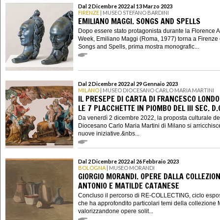
Dal 2 Dicembre 2022 al 13 Marzo 2023
FIRENZE
| MUSEO STEFANO BARDINI
EMILIANO MAGGI. SONGS AND SPELLS
Dopo essere stato protagonista durante la Florence A
Week, Emiliano Maggi (Roma, 1977) torna a Firenze
Songs and Spells, prima mostra monografic...
Dal 2 Dicembre 2022 al 29 Gennaio 2023
MILANO
| MUSEO DIOCESANO CARLO MARIA MARTINI
IL PRESEPE DI CARTA DI FRANCESCO LONDO
LE 7 PLACCHETTE IN PIOMBO DEL III SEC. D.
Da venerdì 2 dicembre 2022, la proposta culturale d
Diocesano Carlo Maria Martini di Milano si arricchisc
nuove iniziative.&nbs...
Dal 2 Dicembre 2022 al 26 Febbraio 2023
BOLOGNA
| MUSEO MORANDI
GIORGIO MORANDI. OPERE DALLA COLLEZIO
ANTONIO E MATILDE CATANESE
Concluso il percorso di RE-COLLECTING, ciclo espos
che ha approfondito particolari temi della collezione
valorizzandone opere solit...