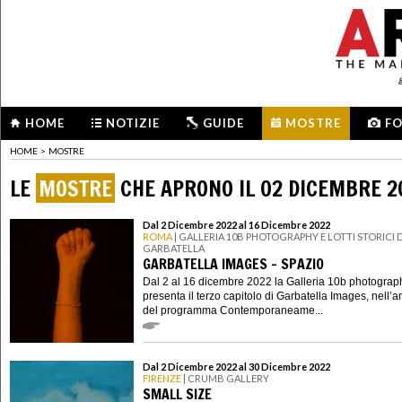
HOME
NOTIZIE
GUIDE
MOSTRE
F
HOME
>
MOSTRE
LE
MOSTRE
CHE APRONO IL 02 DICEMBRE 2
Dal 2 Dicembre 2022 al 16 Dicembre 2022
ROMA
| GALLERIA 10B PHOTOGRAPHY E LOTTI STORICI 
GARBATELLA
GARBATELLA IMAGES - SPAZIO
Dal 2 al 16 dicembre 2022 la Galleria 10b photograp
presenta il terzo capitolo di Garbatella Images, nell’a
del programma Contemporaneame...
Dal 2 Dicembre 2022 al 30 Dicembre 2022
FIRENZE
| CRUMB GALLERY
SMALL SIZE