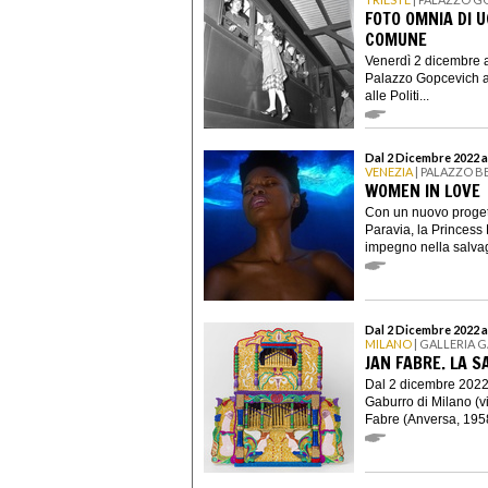
FOTO OMNIA DI U
COMUNE
Venerdì 2 dicembre al
Palazzo Gopcevich a 
alle Politi...
Dal 2 Dicembre 2022 a
VENEZIA
| PALAZZO 
WOMEN IN LOVE
Con un nuovo progett
Paravia, la Princess
impegno nella salvagu
Dal 2 Dicembre 2022 a
MILANO
| GALLERIA
JAN FABRE. LA S
Dal 2 dicembre 2022 
Gaburro di Milano (v
Fabre (Anversa, 1958