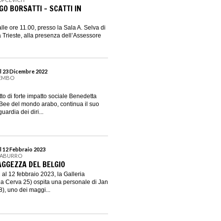
GO BORSATTI - SCATTI IN
le ore 11.00, presso la Sala A. Selva di
Trieste, alla presenza dell’Assessore
l 23 Dicembre 2022
BEMBO
o di forte impatto sociale Benedetta
 Bee del mondo arabo, continua il suo
ardia dei diri...
l 12 Febbraio 2023
 GABURRO
AGGEZZA DEL BELGIO
al 12 febbraio 2023, la Galleria
ia Cerva 25) ospita una personale di Jan
), uno dei maggi...