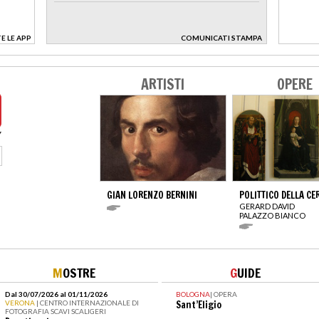
E LE APP
COMUNICATI STAMPA
>
ARTISTI
OPERE
GIAN LORENZO BERNINI
POLITTICO DELLA CE
GERARD DAVID
PALAZZO BIANCO
M
OSTRE
G
UIDE
Dal 30/07/2026 al 01/11/2026
BOLOGNA
|
OPERA
VERONA
| CENTRO INTERNAZIONALE DI
Sant’Eligio
FOTOGRAFIA SCAVI SCALIGERI