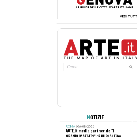
VEDI TUTT
>
N
OTIZIE
ROMA
| 06/08/2026
ARTE.it media partner de "I
GRANDI MAESTRI" di KUBLAI Film