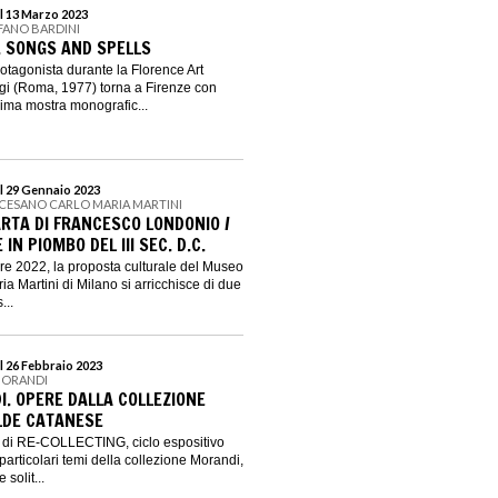
l 13 Marzo 2023
FANO BARDINI
. SONGS AND SPELLS
otagonista durante la Florence Art
i (Roma, 1977) torna a Firenze con
ima mostra monografic...
l 29 Gennaio 2023
CESANO CARLO MARIA MARTINI
ARTA DI FRANCESCO LONDONIO /
IN PIOMBO DEL III SEC. D.C.
e 2022, la proposta culturale del Museo
a Martini di Milano si arricchisce di due
...
l 26 Febbraio 2023
MORANDI
I. OPERE DALLA COLLEZIONE
LDE CATANESE
o di RE-COLLECTING, ciclo espositivo
articolari temi della collezione Morandi,
solit...