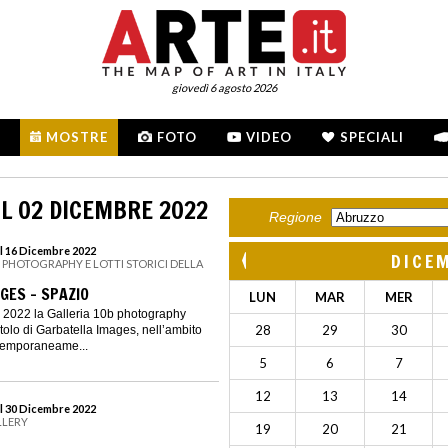
giovedì 6 agosto 2026
MOSTRE
FOTO
VIDEO
SPECIALI
L 02 DICEMBRE 2022
Regione
l 16 Dicembre 2022
DICE
B PHOTOGRAPHY E LOTTI STORICI DELLA
GES - SPAZIO
LUN
MAR
MER
 2022 la Galleria 10b photography
28
29
30
itolo di Garbatella Images, nell’ambito
temporaneame...
5
6
7
12
13
14
l 30 Dicembre 2022
LLERY
19
20
21