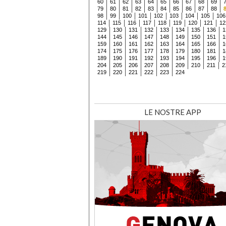
60
61
62
63
64
65
66
67
68
69
79
80
81
82
83
84
85
86
87
88
98
99
100
101
102
103
104
105
106
114
115
116
117
118
119
120
121
12
129
130
131
132
133
134
135
136
1
144
145
146
147
148
149
150
151
1
159
160
161
162
163
164
165
166
1
174
175
176
177
178
179
180
181
1
189
190
191
192
193
194
195
196
1
204
205
206
207
208
209
210
211
2
219
220
221
222
223
224
LE NOSTRE APP