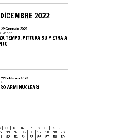
 DICEMBRE 2022
l 29 Gennaio 2023
ORGHESE
ZA TEMPO. PITTURA SU PIETRA A
NTO
l 22 Febbraio 2023
LA
ERO ARMI NUCLEARI
3
14
15
16
17
18
19
20
21
32
33
34
35
36
37
38
39
40
51
52
53
54
55
56
57
58
59