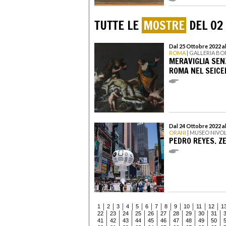
TUTTE LE
MOSTRE
DEL 02
Dal 25 Ottobre 2022 a
ROMA
| GALLERIA B
MERAVIGLIA SEN
ROMA NEL SEICE
Dal 24 Ottobre 2022 a
ORANI
| MUSEO NIVO
PEDRO REYES. Z
1
2
3
4
5
6
7
8
9
10
11
12
1
22
23
24
25
26
27
28
29
30
31
41
42
43
44
45
46
47
48
49
50