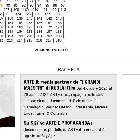
70
71
72
73
74
75
76
77
78
89
90
91
92
93
94
95
96
97
107
108
109
110
111
112
113
2
123
124
125
126
127
128
37
138
139
140
141
142
143
52
153
154
155
156
157
158
67
168
169
170
171
172
173
82
183
184
185
186
187
188
97
198
199
200
201
202
203
12
213
214
215
216
217
218
AGGIUNGI EVENTO >
BACHECA
ARTE.it media partner de "I GRANDI
MAESTRI" di KUBLAI Film
Dal 4 ottobre 2026 al
20 aprile 2027, ARTE.it accompagna nelle sale
italiane cinque documentari d'arte dedicati a
Caravaggio, Werner Herzog, Frida Kahlo, Michael
Ende, Turner & Constable
Su SKY va ARTE E PROPAGANDA
Il
documentario prodotto da ARTE.it in onda dal 2
agosto su Sky Arte