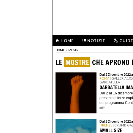
HOME
NOTIZIE
GUIDE
HOME
>
MOSTRE
LE
MOSTRE
CHE APRONO I
Dal 2 Dicembre 2022 a
ROMA
| GALLERIA 10
GARBATELLA
GARBATELLA IMA
Dal 2 al 16 dicembre
presenta il terzo cap
del programma Con
Dal 2 Dicembre 2022 a
FIRENZE
| CRUMB GA
SMALL SIZE