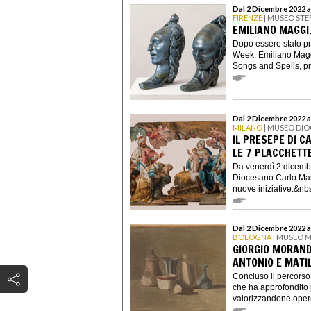
Dal 2 Dicembre 2022 a
FIRENZE
| MUSEO STE
EMILIANO MAGGI
Dopo essere stato pr
Week, Emiliano Magg
Songs and Spells, pr
Dal 2 Dicembre 2022 a
MILANO
| MUSEO DIO
IL PRESEPE DI C
LE 7 PLACCHETTE 
Da venerdì 2 dicembr
Diocesano Carlo Mari
nuove iniziative.&nbs
Dal 2 Dicembre 2022 a
BOLOGNA
| MUSEO 
GIORGIO MORAND
ANTONIO E MATI
Concluso il percors
che ha approfondito p
valorizzandone opere 