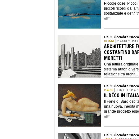
Piccole cose. Piccoli 
piccoli ricordi dalla
sostanziale e definitiv
Dal 2 Dicembre 2022 a
ROMA
| MAXXI MUSEO
ARCHITETTURE F
COSTANTINO DAR
MORETTI
Una lettura original
sistema autori diversi
relazione tra archit...
Dal 2 Dicembre 2022 al
BARD
| FORTE DI BAR
IL DÉCO IN ITAL
Il Forte di Bard ospi
una nuova, inedita mo
grande progetto espos
Dal 2 Dicembre 2022 a
TRIESTE
| PALAZZO G