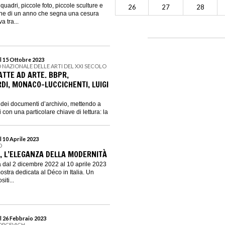
quadri, piccole foto, piccole sculture e
26
27
28
 fine di un anno che segna una cesura
a tra...
l 15 Ottobre 2023
 NAZIONALE DELLE ARTI DEL XXI SECOLO
ATTE AD ARTE. BBPR,
DI, MONACO-LUCCICHENTI, LUIGI
e dei documenti d’archivio, mettendo a
 con una particolare chiave di lettura: la
 10 Aprile 2023
D
IA, L’ELEGANZA DELLA MODERNITÀ
ta dal 2 dicembre 2022 al 10 aprile 2023
stra dedicata al Déco in Italia. Un
iti...
l 26 Febbraio 2023
OPCEVICH