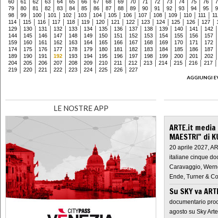
60
61
62
63
64
65
66
67
68
69
70
71
72
73
74
75
76
7
79
80
81
82
83
84
85
86
87
88
89
90
91
92
93
94
95
9
98
99
100
101
102
103
104
105
106
107
108
109
110
111
11
114
115
116
117
118
119
120
121
122
123
124
125
126
127
129
130
131
132
133
134
135
136
137
138
139
140
141
142
144
145
146
147
148
149
150
151
152
153
154
155
156
157
159
160
161
162
163
164
165
166
167
168
169
170
171
172
174
175
176
177
178
179
180
181
182
183
184
185
186
187
189
190
191
192
193
194
195
196
197
198
199
200
201
202
204
205
206
207
208
209
210
211
212
213
214
215
216
217
219
220
221
222
223
224
225
226
227
AGGIUNGI E
LE NOSTRE APP
ARTE.it media
MAESTRI" di K
20 aprile 2027, A
italiane cinque do
Caravaggio, Werne
Ende, Turner & Co
Su SKY va AR
documentario prod
agosto su Sky Arte