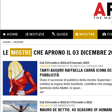
HOME
NOTIZIE
GUIDE
MOSTRE
F
HOME
>
MOSTRE
LE
MOSTRE
CHE APRONO IL 03 DICEMBRE 2
Dal 3 Dicembre 2022 al 8 Gennaio 2023
FIRENZE
| INFORMACITTÀ L’ARTE DI COMUNICARE
TANTI AUGURI! RAFFAELLA CARRÀ ICONA DE
PUBBLICITÀ
Dopo il successo di pubblico della mostra Superstar. 
celebra la regina delle bambole, collettiva che omag
bambola della Mattel, lo spazi...
Dal 3 Dicembre 2022 al 17 Dicembre 2022
MILANO
| THE WAREHOUSE
MAURO DE BETTIO. 40 SEASONS OF HUMAN