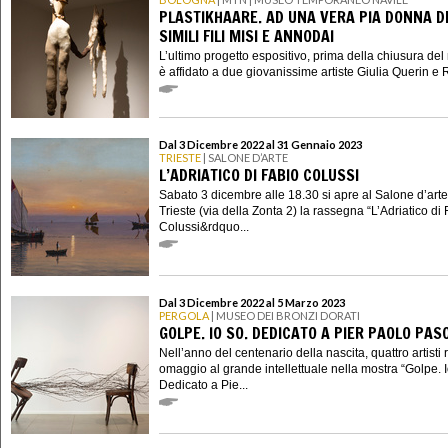
PLASTIKHAARE. AD UNA VERA PIA DONNA D
SIMILI FILI MISI E ANNODAI
L’ultimo progetto espositivo, prima della chiusura de
è affidato a due giovanissime artiste Giulia Querin e R
Dal 3 Dicembre 2022 al 31 Gennaio 2023
TRIESTE
| SALONE D’ARTE
L’ADRIATICO DI FABIO COLUSSI
Sabato 3 dicembre alle 18.30 si apre al Salone d’arte
Trieste (via della Zonta 2) la rassegna “L’Adriatico di
Colussi&rdquo...
Dal 3 Dicembre 2022 al 5 Marzo 2023
PERGOLA
| MUSEO DEI BRONZI DORATI
GOLPE. IO SO. DEDICATO A PIER PAOLO PASO
Nell’anno del centenario della nascita, quattro artisti
omaggio al grande intellettuale nella mostra “Golpe. I
Dedicato a Pie...