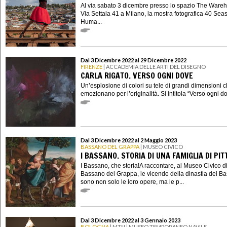
Al via sabato 3 dicembre presso lo spazio The Wareh
Via Settala 41 a Milano, la mostra fotografica 40 Sea
Huma...
Dal 3 Dicembre 2022 al 29 Dicembre 2022
FIRENZE
| ACCADEMIA DELLE ARTI DEL DISEGNO
CARLA RIGATO. VERSO OGNI DOVE
Un’esplosione di colori su tele di grandi dimensioni 
emozionano per l’originalità. Si intitola “Verso ogni dov
Dal 3 Dicembre 2022 al 2 Maggio 2023
BASSANO DEL GRAPPA
| MUSEO CIVICO
I BASSANO. STORIA DI UNA FAMIGLIA DI PIT
I Bassano, che storia!A raccontare, al Museo Civico d
Bassano del Grappa, le vicende della dinastia dei B
sono non solo le loro opere, ma le p...
Dal 3 Dicembre 2022 al 3 Gennaio 2023
BOLOGNA
| MTN | MUSEO TEMPORANEO NAVILE