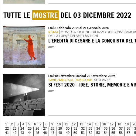
TUTTE LE
MOSTRE
DEL 03 DICEMBRE 2022
Dal 8 Febbraio 2021 al 21 Gennaio 2024
ROMA
| MUSEI CAPITOLINI - PALAZZO DEI CONSERVATORI
DELLA LUPA E DEI FASTI ANTICHI
L’EREDITÀ DI CESARE E LA CONQUISTA DEL
Dal 18 Settembre 2020 al 20 Settembre 2029
SAVIGNANO SUL RUBICONE
| SEDI VARIE
SI FEST 2020 - IDEE. STORIE, MEMORIE E VI
1
2
3
4
5
6
7
8
9
10
11
12
13
14
15
16
17
18
19
2
22
23
24
25
26
27
28
29
30
31
32
33
34
35
36
37
38
3
41
42
43
44
45
46
47
48
49
50
51
52
53
54
55
56
57
5