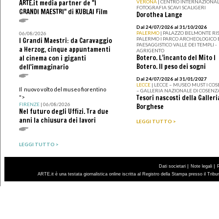
ARTE.it media partner de "I
VERONA
| CENTRO INTERNAZIONAL
FOTOGRAFIA SCAVI SCALIGERI
GRANDI MAESTRI" di KUBLAI Film
Dorothea Lange
Dal 24/07/2026 al 31/10/2026
PALERMO
| PALAZZO BELMONTE RIS
06/08/2026
PALERMO I PARCO ARCHEOLOGICO 
I Grandi Maestri: da Caravaggio
PAESAGGISTICO VALLE DEI TEMPLI -
a Herzog, cinque appuntamenti
AGRIGENTO
Botero. L’incanto del Mito I
al cinema con i giganti
Botero. Il peso dei sogni
dell'immaginario
Dal 24/07/2026 al 31/01/2027
LECCE
| LECCE – MUSEO MUST I CO
Il nuovo volto del museo fiorentino
– GALLERIA NAZIONALE DI COSENZ
Tesori nascosti della Galleri
">
FIRENZE
| 06/08/2026
Borghese
Nel futuro degli Uffizi. Tra due
anni la chiusura dei lavori
LEGGI TUTTO >
LEGGI TUTTO >
|
|
Dati societari
Note legali
ARTE.it è una testata giornalistica online iscritta al Registro della Stampa presso il Trib