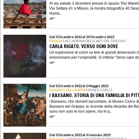
Al via sabato 3 dicembre presso lo spazio The Wareh
Via Settala 41 a Milano, la mostra fotografica 40 Sea
Huma...
Dal 3 Dicembre 2022 al 29 Dicembre 2022
FIRENZE
| ACCADEMIA DELLE ARTI DEL DISEGNO
CARLA RIGATO. VERSO OGNI DOVE
Un’esplosione di colori su tele di grandi dimensioni 
emozionano per l’originalità. Si intitola “Verso ogni dov
Dal 3 Dicembre 2022 al 2 Maggio 2023
BASSANO DEL GRAPPA
| MUSEO CIVICO
I BASSANO. STORIA DI UNA FAMIGLIA DI PIT
I Bassano, che storia!A raccontare, al Museo Civico d
Bassano del Grappa, le vicende della dinastia dei B
sono non solo le loro opere, ma le p...
Dal 3 Dicembre 2022 al 3 Gennaio 2023
BOLOGNA
| MTN | MUSEO TEMPORANEO NAVILE