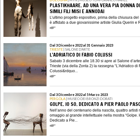
PLASTIKHAARE. AD UNA VERA PIA DONNA D
SIMILI FILI MISI E ANNODAI
L’ultimo progetto espositivo, prima della chiusura de
è affidato a due giovanissime artiste Giulia Querin e R
Dal 3 Dicembre 2022 al 31 Gennaio 2023
TRIESTE
| SALONE D’ARTE
L’ADRIATICO DI FABIO COLUSSI
Sabato 3 dicembre alle 18.30 si apre al Salone d’arte
Trieste (via della Zonta 2) la rassegna “L’Adriatico di
Colussi&rdquo...
Dal 3 Dicembre 2022 al 5 Marzo 2023
PERGOLA
| MUSEO DEI BRONZI DORATI
GOLPE. IO SO. DEDICATO A PIER PAOLO PASO
Nell’anno del centenario della nascita, quattro artisti
omaggio al grande intellettuale nella mostra “Golpe. I
Dedicato a Pie...