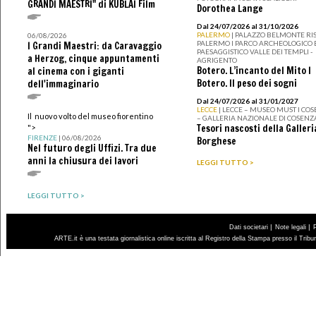
GRANDI MAESTRI" di KUBLAI Film
Dorothea Lange
Dal 24/07/2026 al 31/10/2026
PALERMO
| PALAZZO BELMONTE RIS
06/08/2026
PALERMO I PARCO ARCHEOLOGICO 
I Grandi Maestri: da Caravaggio
PAESAGGISTICO VALLE DEI TEMPLI -
a Herzog, cinque appuntamenti
AGRIGENTO
Botero. L’incanto del Mito I
al cinema con i giganti
Botero. Il peso dei sogni
dell'immaginario
Dal 24/07/2026 al 31/01/2027
LECCE
| LECCE – MUSEO MUST I CO
Il nuovo volto del museo fiorentino
– GALLERIA NAZIONALE DI COSENZ
Tesori nascosti della Galleri
">
FIRENZE
| 06/08/2026
Borghese
Nel futuro degli Uffizi. Tra due
anni la chiusura dei lavori
LEGGI TUTTO >
LEGGI TUTTO >
|
|
Dati societari
Note legali
ARTE.it è una testata giornalistica online iscritta al Registro della Stampa presso il Trib