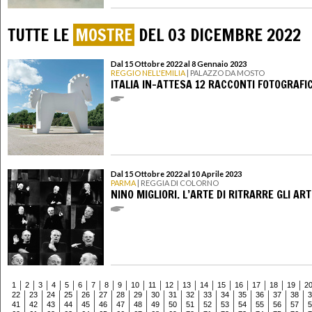
TUTTE LE
MOSTRE
DEL 03 DICEMBRE 2022
Dal 15 Ottobre 2022 al 8 Gennaio 2023
REGGIO NELL'EMILIA
| PALAZZO DA MOSTO
ITALIA IN-ATTESA 12 RACCONTI FOTOGRAFIC
Dal 15 Ottobre 2022 al 10 Aprile 2023
PARMA
| REGGIA DI COLORNO
NINO MIGLIORI. L’ARTE DI RITRARRE GLI ART
1
2
3
4
5
6
7
8
9
10
11
12
13
14
15
16
17
18
19
2
22
23
24
25
26
27
28
29
30
31
32
33
34
35
36
37
38
3
41
42
43
44
45
46
47
48
49
50
51
52
53
54
55
56
57
5