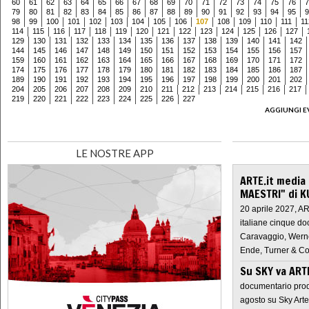
60
61
62
63
64
65
66
67
68
69
70
71
72
73
74
75
76
7
79
80
81
82
83
84
85
86
87
88
89
90
91
92
93
94
95
9
98
99
100
101
102
103
104
105
106
107
108
109
110
111
11
114
115
116
117
118
119
120
121
122
123
124
125
126
127
129
130
131
132
133
134
135
136
137
138
139
140
141
142
144
145
146
147
148
149
150
151
152
153
154
155
156
157
159
160
161
162
163
164
165
166
167
168
169
170
171
172
174
175
176
177
178
179
180
181
182
183
184
185
186
187
189
190
191
192
193
194
195
196
197
198
199
200
201
202
204
205
206
207
208
209
210
211
212
213
214
215
216
217
219
220
221
222
223
224
225
226
227
AGGIUNGI E
LE NOSTRE APP
ARTE.it media
MAESTRI" di K
20 aprile 2027, A
italiane cinque do
Caravaggio, Werne
Ende, Turner & Co
Su SKY va AR
documentario prod
agosto su Sky Arte