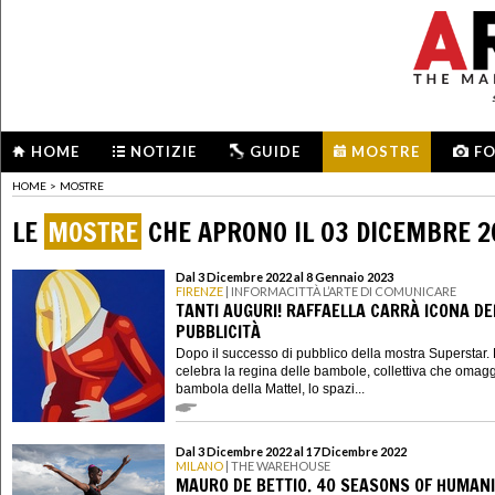
HOME
NOTIZIE
GUIDE
MOSTRE
F
HOME
>
MOSTRE
LE
MOSTRE
CHE APRONO IL 03 DICEMBRE 2
Dal 3 Dicembre 2022 al 8 Gennaio 2023
FIRENZE
| INFORMACITTÀ L’ARTE DI COMUNICARE
TANTI AUGURI! RAFFAELLA CARRÀ ICONA DE
PUBBLICITÀ
Dopo il successo di pubblico della mostra Superstar. 
celebra la regina delle bambole, collettiva che omag
bambola della Mattel, lo spazi...
Dal 3 Dicembre 2022 al 17 Dicembre 2022
MILANO
| THE WAREHOUSE
MAURO DE BETTIO. 40 SEASONS OF HUMAN