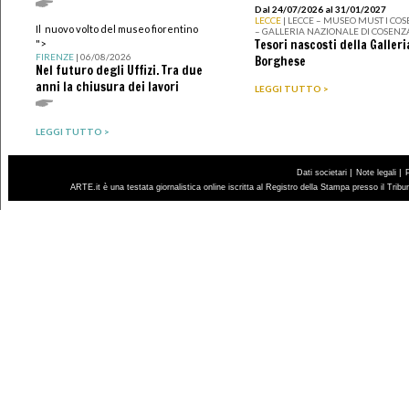
Dal 24/07/2026 al 31/01/2027
LECCE
| LECCE – MUSEO MUST I CO
Il nuovo volto del museo fiorentino
– GALLERIA NAZIONALE DI COSENZ
Tesori nascosti della Galleri
">
FIRENZE
| 06/08/2026
Borghese
Nel futuro degli Uffizi. Tra due
anni la chiusura dei lavori
LEGGI TUTTO >
LEGGI TUTTO >
|
|
Dati societari
Note legali
ARTE.it è una testata giornalistica online iscritta al Registro della Stampa presso il Trib