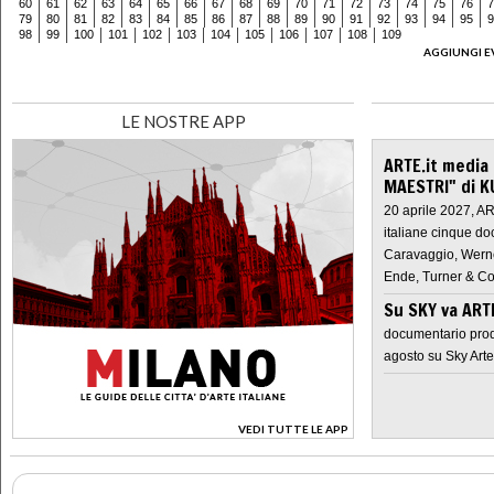
60
61
62
63
64
65
66
67
68
69
70
71
72
73
74
75
76
7
79
80
81
82
83
84
85
86
87
88
89
90
91
92
93
94
95
9
98
99
100
101
102
103
104
105
106
107
108
109
AGGIUNGI E
LE NOSTRE APP
ARTE.it media
MAESTRI" di K
20 aprile 2027, A
italiane cinque do
Caravaggio, Werne
Ende, Turner & Co
Su SKY va AR
documentario prod
agosto su Sky Arte
VEDI TUTTE LE APP
>