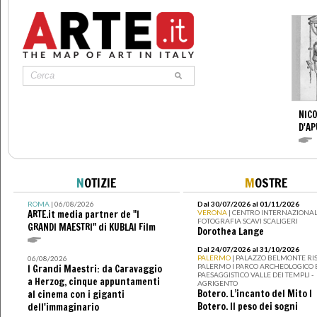
NICO
D'AP
N
OTIZIE
M
OSTRE
ROMA
| 06/08/2026
Dal 30/07/2026 al 01/11/2026
ARTE.it media partner de "I
VERONA
| CENTRO INTERNAZIONAL
FOTOGRAFIA SCAVI SCALIGERI
GRANDI MAESTRI" di KUBLAI Film
Dorothea Lange
Dal 24/07/2026 al 31/10/2026
PALERMO
| PALAZZO BELMONTE RIS
06/08/2026
PALERMO I PARCO ARCHEOLOGICO 
I Grandi Maestri: da Caravaggio
PAESAGGISTICO VALLE DEI TEMPLI -
a Herzog, cinque appuntamenti
AGRIGENTO
Botero. L’incanto del Mito I
al cinema con i giganti
Botero. Il peso dei sogni
dell'immaginario