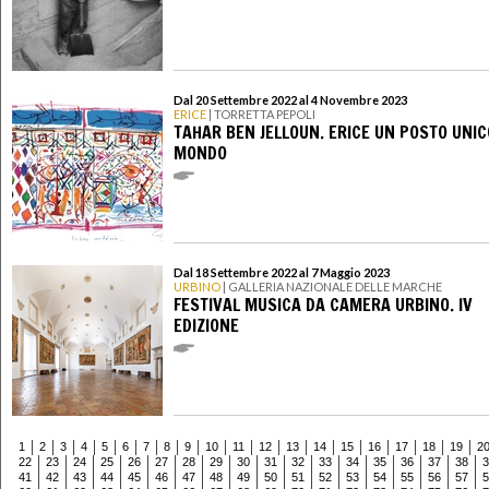
Dal 20 Settembre 2022 al 4 Novembre 2023
ERICE
| TORRETTA PEPOLI
TAHAR BEN JELLOUN. ERICE UN POSTO UNIC
MONDO
Dal 18 Settembre 2022 al 7 Maggio 2023
URBINO
| GALLERIA NAZIONALE DELLE MARCHE
FESTIVAL MUSICA DA CAMERA URBINO. IV
EDIZIONE
1
2
3
4
5
6
7
8
9
10
11
12
13
14
15
16
17
18
19
2
22
23
24
25
26
27
28
29
30
31
32
33
34
35
36
37
38
3
41
42
43
44
45
46
47
48
49
50
51
52
53
54
55
56
57
5