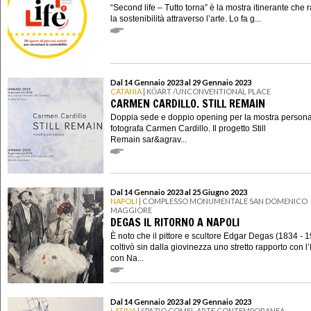
“Second life – Tutto torna” è la mostra itinerante che 
la sostenibilità attraverso l’arte. Lo fa g...
Dal 14 Gennaio 2023 al 29 Gennaio 2023
CATANIA
| KŌART /UNCONVENTIONAL PLACE
CARMEN CARDILLO. STILL REMAIN
Doppia sede e doppio opening per la mostra persona
fotografa Carmen Cardillo. Il progetto Still
Remain sar&agrav...
Dal 14 Gennaio 2023 al 25 Giugno 2023
NAPOLI
| COMPLESSO MONUMENTALE SAN DOMENICO
MAGGIORE
DEGAS IL RITORNO A NAPOLI
È noto che il pittore e scultore Edgar Degas (1834 - 
coltivò sin dalla giovinezza uno stretto rapporto con l’I
con Na...
Dal 14 Gennaio 2023 al 29 Gennaio 2023
LATINA
| SPAZIO COMEL ARTE CONTEMPORANEA