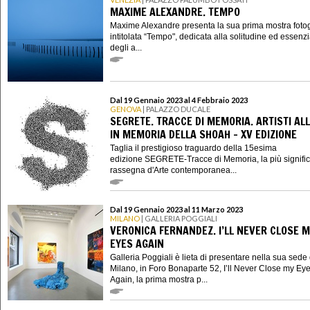
MAXIME ALEXANDRE. TEMPO
Maxime Alexandre presenta la sua prima mostra fotog
intitolata “Tempo", dedicata alla solitudine ed essenzi
degli a...
Dal 19 Gennaio 2023 al 4 Febbraio 2023
GENOVA
| PALAZZO DUCALE
SEGRETE. TRACCE DI MEMORIA. ARTISTI ALL
IN MEMORIA DELLA SHOAH - XV EDIZIONE
Taglia il prestigioso traguardo della 15esima
edizione SEGRETE-Tracce di Memoria, la più signific
rassegna d'Arte contemporanea...
Dal 19 Gennaio 2023 al 11 Marzo 2023
MILANO
| GALLERIA POGGIALI
VERONICA FERNANDEZ. I’LL NEVER CLOSE 
EYES AGAIN
Galleria Poggiali è lieta di presentare nella sua sede 
Milano, in Foro Bonaparte 52, I’ll Never Close my Ey
Again, la prima mostra p...