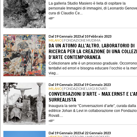
La galleria Studio Masiero è lieta di ospitare la
personale Immagini di immagini, di Leonardo Genov
cura di Claudio Ce...
Dal 19 Gennaio 2023 al 10 Febbraio 2023
MILANO
| FONDAZIONE MUDIMA
DA UN ATOMO ALL’ALTRO. LABORATORIO DI
RICERCA PER LA CREAZIONE DI UNA COLLEZ
D’ARTE CONTEMPORANEA
Collezionare arte è un processo graduale. Occorrono
tentativi ed errori e bisogna educare l’occhio e la me
viag...
Dal 19 Gennaio 2023 al 19 Gennaio 2023
MILANO
| FONDAZIONE LUIGI ROVATI
CONVERSAZIONI D’ARTE - MAX ERNST E L'
SURREALISTA
Inaugura la serie “Conversazioni d’arte”, curata dalla
editrice Johan & Levi in collaborazione con Fondazio
Rovati....
Dal 19 Gennaio 2023 al 22 Gennaio 2023
VENEZIA
| PALAZZO PALUMBO FOSSATI