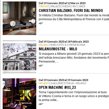
Dal 19 Gennaio 2023 al 12 Marzo 2023
FIRENZE
| PALAZZO MEDICI RICCARDI
CHRISTIAN BALZANO. FUORI DAL MONDO
Si intitola Christian Balzano. Fuori dal mondo la most
promossa da Città Metropolitana di Firenze con il patr
Dal 19 Gennaio 2023 al 18 Febbraio 2023
MILANO
| BIBLIOTECA CHIESA ROSSA
MILANO/MOSTRE - MILO
Si inaugura a Milano giovedì 19 gennaio 2023 la per
dell’artista bresciano Milo, fondatore del movimento 
Permanente, ...
Dal 19 Gennaio 2023 al 19 Gennaio 2023
MILANO
| GALLERIE D’ITALIA - MILANO
OPEN MACHINE #01_23
Torna l’appuntamento con l’improvvisazione al buio
di Vittorio Cosma e torna in un luogo unico e prestigi
la prima volta...