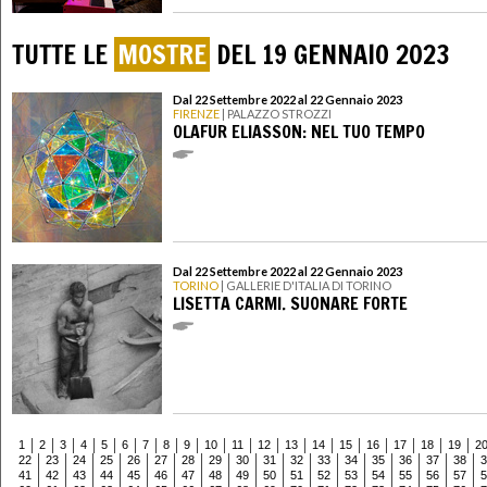
TUTTE LE
MOSTRE
DEL 19 GENNAIO 2023
Dal 22 Settembre 2022 al 22 Gennaio 2023
FIRENZE
| PALAZZO STROZZI
OLAFUR ELIASSON: NEL TUO TEMPO
Dal 22 Settembre 2022 al 22 Gennaio 2023
TORINO
| GALLERIE D'ITALIA DI TORINO
LISETTA CARMI. SUONARE FORTE
1
2
3
4
5
6
7
8
9
10
11
12
13
14
15
16
17
18
19
2
22
23
24
25
26
27
28
29
30
31
32
33
34
35
36
37
38
3
41
42
43
44
45
46
47
48
49
50
51
52
53
54
55
56
57
5