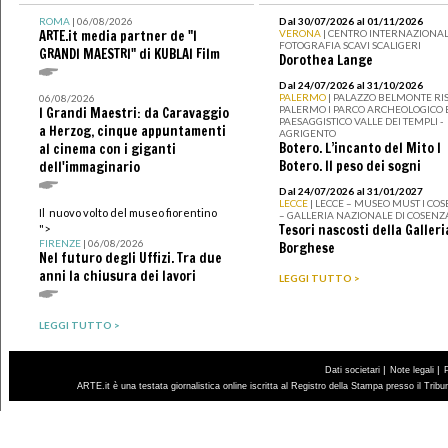
ROMA
| 06/08/2026
Dal 30/07/2026 al 01/11/2026
ARTE.it media partner de "I
VERONA
| CENTRO INTERNAZIONAL
FOTOGRAFIA SCAVI SCALIGERI
GRANDI MAESTRI" di KUBLAI Film
Dorothea Lange
Dal 24/07/2026 al 31/10/2026
PALERMO
| PALAZZO BELMONTE RIS
06/08/2026
PALERMO I PARCO ARCHEOLOGICO 
I Grandi Maestri: da Caravaggio
PAESAGGISTICO VALLE DEI TEMPLI -
a Herzog, cinque appuntamenti
AGRIGENTO
Botero. L’incanto del Mito I
al cinema con i giganti
Botero. Il peso dei sogni
dell'immaginario
Dal 24/07/2026 al 31/01/2027
LECCE
| LECCE – MUSEO MUST I CO
Il nuovo volto del museo fiorentino
– GALLERIA NAZIONALE DI COSENZ
Tesori nascosti della Galleri
">
FIRENZE
| 06/08/2026
Borghese
Nel futuro degli Uffizi. Tra due
anni la chiusura dei lavori
LEGGI TUTTO >
LEGGI TUTTO >
|
|
Dati societari
Note legali
ARTE.it è una testata giornalistica online iscritta al Registro della Stampa presso il Trib