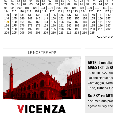
60
61
62
63
64
65
66
67
68
69
70
71
72
73
74
75
76
7
79
80
81
82
83
84
85
86
87
88
89
90
91
92
93
94
95
9
98
99
100
101
102
103
104
105
106
107
108
109
110
111
11
114
115
116
117
118
119
120
121
122
123
124
125
126
127
129
130
131
132
133
134
135
136
137
138
139
140
141
142
144
145
146
147
148
149
150
151
152
153
154
155
156
157
159
160
161
162
163
164
165
166
167
168
169
170
171
172
174
175
176
177
178
179
180
181
182
183
184
185
186
187
189
190
191
192
193
194
195
196
197
198
199
200
201
202
204
205
206
207
208
209
210
211
212
213
214
215
AGGIUNGI E
LE NOSTRE APP
ARTE.it media
MAESTRI" di K
20 aprile 2027, A
italiane cinque do
Caravaggio, Werne
Ende, Turner & Co
Su SKY va AR
documentario prod
agosto su Sky Arte