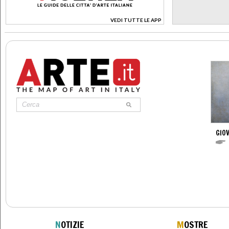
VEDI TUTTE LE APP
>
GIOV
N
OTIZIE
M
OSTRE