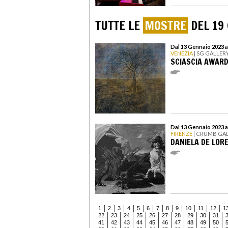
TUTTE LE
MOSTRE
DEL 19
Dal 13 Gennaio 2023 a
VENEZIA
| SG GALLER
SCIASCIA AWAR
Dal 13 Gennaio 2023 a
FIRENZE
| CRUMB GA
DANIELA DE LOR
1
2
3
4
5
6
7
8
9
10
11
12
1
22
23
24
25
26
27
28
29
30
31
41
42
43
44
45
46
47
48
49
50