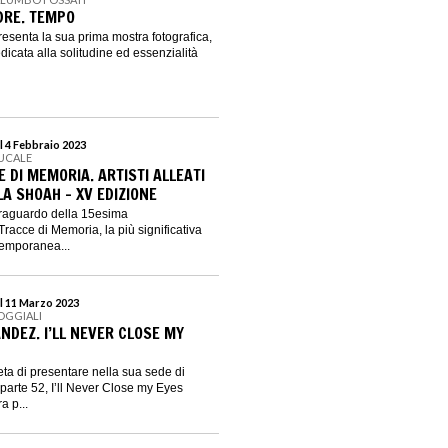
DRE. TEMPO
senta la sua prima mostra fotografica,
edicata alla solitudine ed essenzialità
l 4 Febbraio 2023
DUCALE
 DI MEMORIA. ARTISTI ALLEATI
A SHOAH - XV EDIZIONE
 traguardo della 15esima
cce di Memoria, la più significativa
temporanea...
l 11 Marzo 2023
POGGIALI
NDEZ. I’LL NEVER CLOSE MY
ieta di presentare nella sua sede di
parte 52, I’ll Never Close my Eyes
a p...