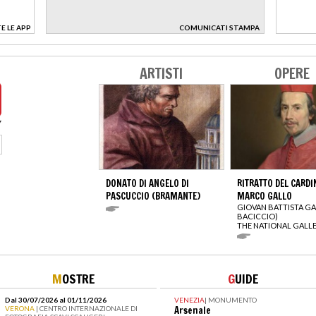
E LE APP
COMUNICATI STAMPA
>
ARTISTI
OPERE
DONATO DI ANGELO DI
RITRATTO DEL CARDI
PASCUCCIO (BRAMANTE)
MARCO GALLO
GIOVAN BATTISTA GAU
BACICCIO)
THE NATIONAL GALL
M
OSTRE
G
UIDE
Dal 30/07/2026 al 01/11/2026
VENEZIA
|
MONUMENTO
VERONA
| CENTRO INTERNAZIONALE DI
Arsenale