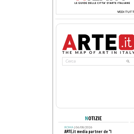
VEDI TUTT
>
N
OTIZIE
ROMA
| 06/08/2026
ARTE.it media partner de "I