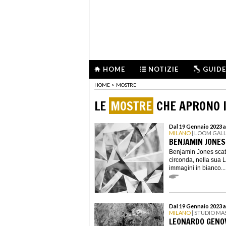
HOME
NOTIZIE
GUIDE
HOME
>
MOSTRE
LE
MOSTRE
CHE APRONO I
Dal 19 Gennaio 2023 a
MILANO
| LOOM GAL
BENJAMIN JONES.
Benjamin Jones scatta
circonda, nella sua 
immagini in bianco...
Dal 19 Gennaio 2023 a
MILANO
| STUDIO MA
LEONARDO GENOV