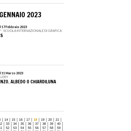
 GENNAIO 2023
l 17 Febbraio 2023
Y - SCUOLA INTERNAZIONALE DI GRAFICA
DS
l 11 Marzo 2023
LLERY
ENZO. ALBEDO O CHIARDILUNA
3
14
15
16
17
18
19
20
21
32
33
34
35
36
37
38
39
40
51
52
53
54
55
56
57
58
59