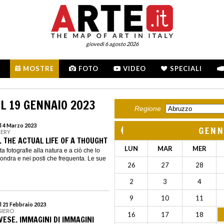
giovedì 6 agosto 2026
MOSTRE
FOTO
VIDEO
SPECIALI
L 19 GENNAIO 2023
Regione
l 4 Marzo 2023
GENN
LERY
 THE ACTUAL LIFE OF A THOUGHT
LUN
MAR
MER
 fotografie alla natura e a ciò che lo
Londra e nei posti che frequenta. Le sue
26
27
28
2
3
4
9
10
11
l 21 Febbraio 2023
SIERO
16
17
18
ESE. IMMAGINI DI IMMAGINI