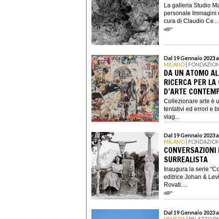
La galleria Studio Ma
personale Immagini 
cura di Claudio Ce...
Dal 19 Gennaio 2023 a
MILANO
| FONDAZIO
DA UN ATOMO AL
RICERCA PER LA
D’ARTE CONTEM
Collezionare arte è 
tentativi ed errori e
viag...
Dal 19 Gennaio 2023 a
MILANO
| FONDAZION
CONVERSAZIONI 
SURREALISTA
Inaugura la serie “Co
editrice Johan & Lev
Rovati....
Dal 19 Gennaio 2023 a
VENEZIA
| PALAZZO P