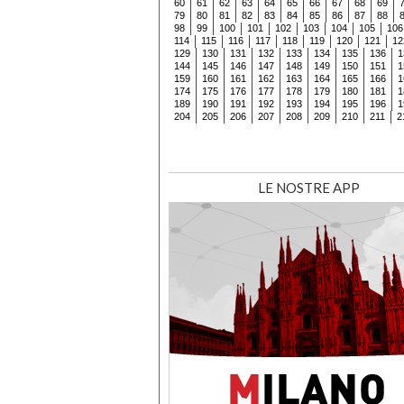
60
61
62
63
64
65
66
67
68
69
79
80
81
82
83
84
85
86
87
88
98
99
100
101
102
103
104
105
106
114
115
116
117
118
119
120
121
12
129
130
131
132
133
134
135
136
1
144
145
146
147
148
149
150
151
1
159
160
161
162
163
164
165
166
1
174
175
176
177
178
179
180
181
1
189
190
191
192
193
194
195
196
1
204
205
206
207
208
209
210
211
2
LE NOSTRE APP