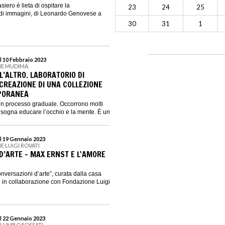
siero è lieta di ospitare la
23
24
25
di immagini, di Leonardo Genovese a
30
31
1
l 10 Febbraio 2023
NE MUDIMA
L’ALTRO. LABORATORIO DI
 CREAZIONE DI UNA COLLEZIONE
PORANEA
un processo graduale. Occorrono molti
 bisogna educare l’occhio e la mente. È un
l 19 Gennaio 2023
E LUIGI ROVATI
D’ARTE - MAX ERNST E L'AMORE
nversazioni d’arte”, curata dalla casa
i in collaborazione con Fondazione Luigi
l 22 Gennaio 2023
ALUMBO FOSSATI