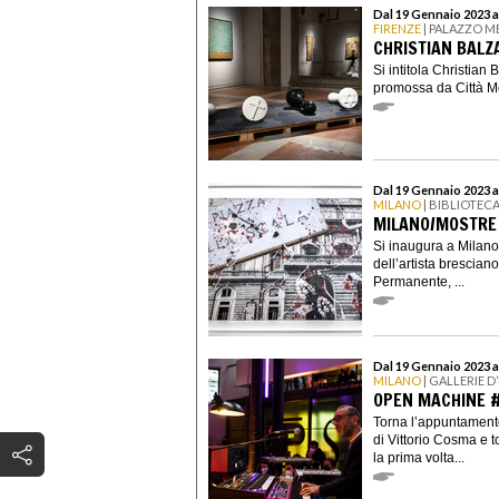
Dal 19 Gennaio 2023 a
FIRENZE
| PALAZZO M
CHRISTIAN BALZ
Si intitola Christian
promossa da Città Met
Dal 19 Gennaio 2023 a
MILANO
| BIBLIOTEC
MILANO/MOSTRE 
Si inaugura a Milan
dell’artista brescia
Permanente, ...
Dal 19 Gennaio 2023 a
MILANO
| GALLERIE D
OPEN MACHINE #
Torna l’appuntamento
di Vittorio Cosma e t
la prima volta...