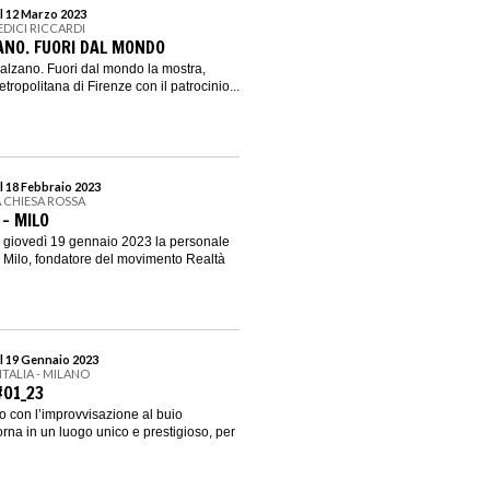
l 12 Marzo 2023
EDICI RICCARDI
ANO. FUORI DAL MONDO
 Balzano. Fuori dal mondo la mostra,
ropolitana di Firenze con il patrocinio...
l 18 Febbraio 2023
A CHIESA ROSSA
- MILO
o giovedì 19 gennaio 2023 la personale
no Milo, fondatore del movimento Realtà
l 19 Gennaio 2023
’ITALIA - MILANO
01_23
 con l’improvvisazione al buio
orna in un luogo unico e prestigioso, per