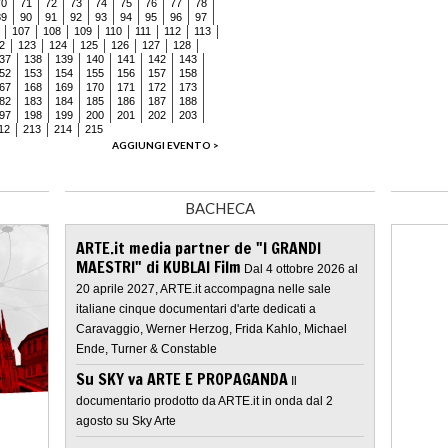
70
71
72
73
74
75
76
77
78
89
90
91
92
93
94
95
96
97
107
108
109
110
111
112
113
2
123
124
125
126
127
128
37
138
139
140
141
142
143
52
153
154
155
156
157
158
67
168
169
170
171
172
173
82
183
184
185
186
187
188
97
198
199
200
201
202
203
12
213
214
215
AGGIUNGI EVENTO >
BACHECA
ARTE.it media partner de "I GRANDI
MAESTRI" di KUBLAI Film
Dal 4 ottobre 2026 al
20 aprile 2027, ARTE.it accompagna nelle sale
italiane cinque documentari d'arte dedicati a
Caravaggio, Werner Herzog, Frida Kahlo, Michael
Ende, Turner & Constable
Su SKY va ARTE E PROPAGANDA
Il
documentario prodotto da ARTE.it in onda dal 2
agosto su Sky Arte