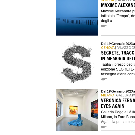
MAXIME ALEXAN
Maxime Alexandre pre
intitolata “Tempo", d
degli a...
Dal 19 Gennaio 2023 a
GENOVA
| PALAZZO 
SEGRETE. TRACCE
IN MEMORIA DELL
Taglia il prestigioso
edizione SEGRETE-Tra
rassegna d'Arte con
Dal 19 Gennaio 2023 a
MILANO
| GALLERIA 
VERONICA FERNA
EYES AGAIN
Galleria Poggiali è l
Milano, in Foro Bona
Again, la prima mostr