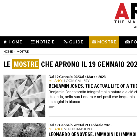
d
HOME
NOTIZIE
GUIDE
MOSTRE
F
HOME
>
MOSTRE
LE
MOSTRE
CHE APRONO IL 19 GENNAIO 20
Dal 19 Gennaio 2023 al 4 Marzo 2023
MILANO
| LOOM GALLERY
BENJAMIN JONES. THE ACTUAL LIFE OF A T
Benjamin Jones scatta fotografie alla natura e a ciò c
circonda, nella sua Londra e nei posti che frequenta.
immagini in bianco...
Dal 19 Gennaio 2023 al 21 Febbraio 2023
MILANO
| STUDIO MASIERO
LEONARDO GENOVESE. IMMAGINI DI IMMAGI