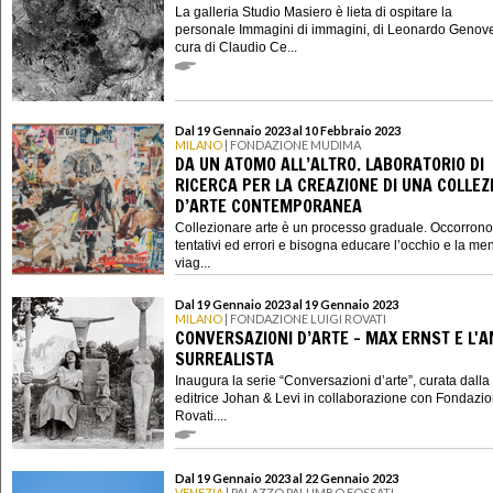
La galleria Studio Masiero è lieta di ospitare la
personale Immagini di immagini, di Leonardo Genov
cura di Claudio Ce...
Dal 19 Gennaio 2023 al 10 Febbraio 2023
MILANO
| FONDAZIONE MUDIMA
DA UN ATOMO ALL’ALTRO. LABORATORIO DI
RICERCA PER LA CREAZIONE DI UNA COLLEZ
D’ARTE CONTEMPORANEA
Collezionare arte è un processo graduale. Occorrono
tentativi ed errori e bisogna educare l’occhio e la me
viag...
Dal 19 Gennaio 2023 al 19 Gennaio 2023
MILANO
| FONDAZIONE LUIGI ROVATI
CONVERSAZIONI D’ARTE - MAX ERNST E L'
SURREALISTA
Inaugura la serie “Conversazioni d’arte”, curata dalla
editrice Johan & Levi in collaborazione con Fondazio
Rovati....
Dal 19 Gennaio 2023 al 22 Gennaio 2023
VENEZIA
| PALAZZO PALUMBO FOSSATI