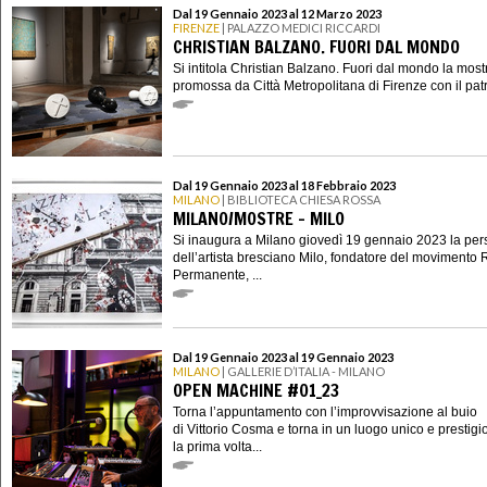
Dal 19 Gennaio 2023 al 12 Marzo 2023
FIRENZE
| PALAZZO MEDICI RICCARDI
CHRISTIAN BALZANO. FUORI DAL MONDO
Si intitola Christian Balzano. Fuori dal mondo la most
promossa da Città Metropolitana di Firenze con il patr
Dal 19 Gennaio 2023 al 18 Febbraio 2023
MILANO
| BIBLIOTECA CHIESA ROSSA
MILANO/MOSTRE - MILO
Si inaugura a Milano giovedì 19 gennaio 2023 la per
dell’artista bresciano Milo, fondatore del movimento 
Permanente, ...
Dal 19 Gennaio 2023 al 19 Gennaio 2023
MILANO
| GALLERIE D’ITALIA - MILANO
OPEN MACHINE #01_23
Torna l’appuntamento con l’improvvisazione al buio
di Vittorio Cosma e torna in un luogo unico e prestigi
la prima volta...