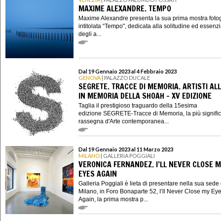
MAXIME ALEXANDRE. TEMPO
Maxime Alexandre presenta la sua prima mostra fotog
intitolata “Tempo", dedicata alla solitudine ed essenzi
degli a...
Dal 19 Gennaio 2023 al 4 Febbraio 2023
GENOVA
| PALAZZO DUCALE
SEGRETE. TRACCE DI MEMORIA. ARTISTI ALL
IN MEMORIA DELLA SHOAH - XV EDIZIONE
Taglia il prestigioso traguardo della 15esima
edizione SEGRETE-Tracce di Memoria, la più signific
rassegna d'Arte contemporanea...
Dal 19 Gennaio 2023 al 11 Marzo 2023
MILANO
| GALLERIA POGGIALI
VERONICA FERNANDEZ. I’LL NEVER CLOSE 
EYES AGAIN
Galleria Poggiali è lieta di presentare nella sua sede 
Milano, in Foro Bonaparte 52, I’ll Never Close my Ey
Again, la prima mostra p...