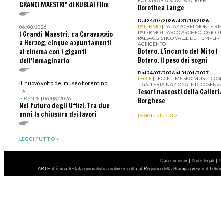
FOTOGRAFIA SCAVI SCALIGERI
GRANDI MAESTRI" di KUBLAI Film
Dorothea Lange
Dal 24/07/2026 al 31/10/2026
PALERMO
| PALAZZO BELMONTE RIS
06/08/2026
PALERMO I PARCO ARCHEOLOGICO 
I Grandi Maestri: da Caravaggio
PAESAGGISTICO VALLE DEI TEMPLI -
a Herzog, cinque appuntamenti
AGRIGENTO
Botero. L’incanto del Mito I
al cinema con i giganti
Botero. Il peso dei sogni
dell'immaginario
Dal 24/07/2026 al 31/01/2027
LECCE
| LECCE – MUSEO MUST I CO
Il nuovo volto del museo fiorentino
– GALLERIA NAZIONALE DI COSENZ
Tesori nascosti della Galleri
">
FIRENZE
| 06/08/2026
Borghese
Nel futuro degli Uffizi. Tra due
anni la chiusura dei lavori
LEGGI TUTTO >
LEGGI TUTTO >
|
|
Dati societari
Note legali
ARTE.it è una testata giornalistica online iscritta al Registro della Stampa presso il Trib