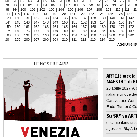
60
61
62
63
64
65
66
67
68
69
70
71
72
73
74
75
76
7
79
80
81
82
83
84
85
86
87
88
89
90
91
92
93
94
95
9
98
99
100
101
102
103
104
105
106
107
108
109
110
111
11
114
115
116
117
118
119
120
121
122
123
124
125
126
127
129
130
131
132
133
134
135
136
137
138
139
140
141
142
144
145
146
147
148
149
150
151
152
153
154
155
156
157
159
160
161
162
163
164
165
166
167
168
169
170
171
172
174
175
176
177
178
179
180
181
182
183
184
185
186
187
189
190
191
192
193
194
195
196
197
198
199
200
201
202
204
205
206
207
208
209
210
211
212
213
214
215
AGGIUNGI E
LE NOSTRE APP
ARTE.it media
MAESTRI" di K
20 aprile 2027, A
italiane cinque do
Caravaggio, Werne
Ende, Turner & Co
Su SKY va AR
documentario prod
agosto su Sky Arte