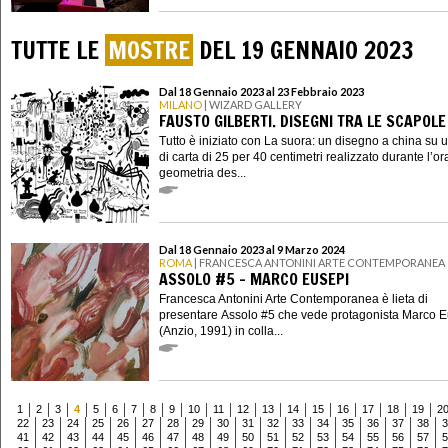
TUTTE LE
MOSTRE
DEL 19 GENNAIO 2023
Dal 18 Gennaio 2023 al 23 Febbraio 2023
MILANO
| WIZARD GALLERY
FAUSTO GILBERTI. DISEGNI TRA LE SCAPOLE
Tutto è iniziato con La suora: un disegno a china su u
di carta di 25 per 40 centimetri realizzato durante l’or
geometria des...
Dal 18 Gennaio 2023 al 9 Marzo 2024
ROMA
| FRANCESCA ANTONINI ARTE CONTEMPORANEA
ASSOLO #5 - MARCO EUSEPI
Francesca Antonini Arte Contemporanea è lieta di
presentare Assolo #5 che vede protagonista Marco 
(Anzio, 1991) in colla...
1
2
3
4
5
6
7
8
9
10
11
12
13
14
15
16
17
18
19
2
22
23
24
25
26
27
28
29
30
31
32
33
34
35
36
37
38
3
41
42
43
44
45
46
47
48
49
50
51
52
53
54
55
56
57
5