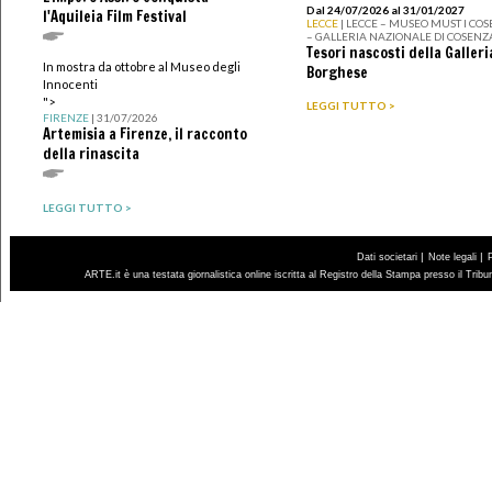
Dal 24/07/2026 al 31/01/2027
l'Aquileia Film Festival
LECCE
| LECCE – MUSEO MUST I CO
– GALLERIA NAZIONALE DI COSENZ
Tesori nascosti della Galleri
In mostra da ottobre al Museo degli
Borghese
Innocenti
">
LEGGI TUTTO >
FIRENZE
| 31/07/2026
Artemisia a Firenze, il racconto
della rinascita
LEGGI TUTTO >
|
|
Dati societari
Note legali
ARTE.it è una testata giornalistica online iscritta al Registro della Stampa presso il Trib