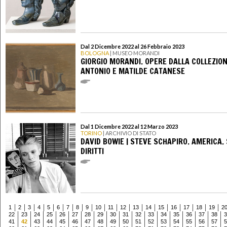
Dal 2 Dicembre 2022 al 26 Febbraio 2023
BOLOGNA
| MUSEO MORANDI
GIORGIO MORANDI. OPERE DALLA COLLEZIO
ANTONIO E MATILDE CATANESE
Dal 1 Dicembre 2022 al 12 Marzo 2023
TORINO
| ARCHIVIO DI STATO
DAVID BOWIE | STEVE SCHAPIRO. AMERICA. 
DIRITTI
1
2
3
4
5
6
7
8
9
10
11
12
13
14
15
16
17
18
19
2
22
23
24
25
26
27
28
29
30
31
32
33
34
35
36
37
38
3
41
42
43
44
45
46
47
48
49
50
51
52
53
54
55
56
57
5