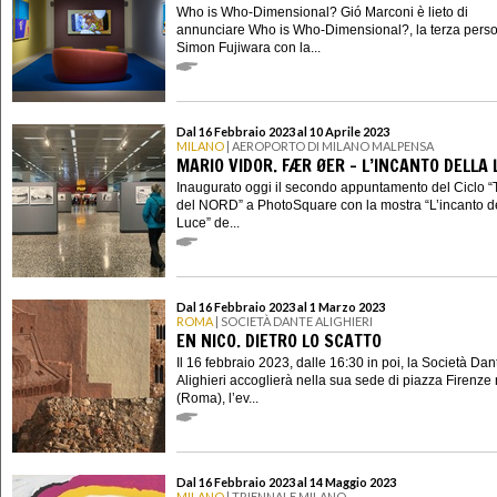
Who is Who-Dimensional? Gió Marconi è lieto di
annunciare Who is Who-Dimensional?, la terza perso
Simon Fujiwara con la...
Dal 16 Febbraio 2023 al 10 Aprile 2023
MILANO
| AEROPORTO DI MILANO MALPENSA
MARIO VIDOR. FÆR ØER - L’INCANTO DELLA 
Inaugurato oggi il secondo appuntamento del Ciclo
del NORD” a PhotoSquare con la mostra “L’incanto d
Luce” de...
Dal 16 Febbraio 2023 al 1 Marzo 2023
ROMA
| SOCIETÀ DANTE ALIGHIERI
EN NICO. DIETRO LO SCATTO
Il 16 febbraio 2023, dalle 16:30 in poi, la Società Dan
Alighieri accoglierà nella sua sede di piazza Firenze 
(Roma), l’ev...
Dal 16 Febbraio 2023 al 14 Maggio 2023
MILANO
| TRIENNALE MILANO