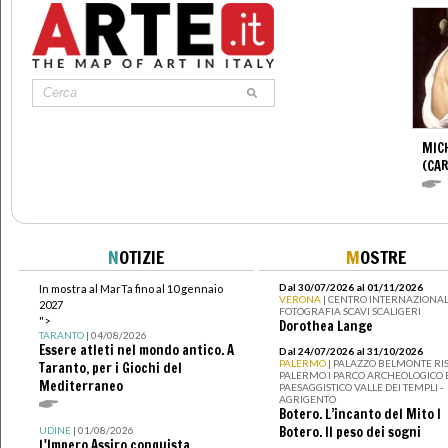
MIC
(CA
N
OTIZIE
M
OSTRE
Dal 30/07/2026 al 01/11/2026
In mostra al MarTa fino al 10 gennaio
VERONA
| CENTRO INTERNAZIONAL
2027
FOTOGRAFIA SCAVI SCALIGERI
">
Dorothea Lange
TARANTO
| 04/08/2026
Essere atleti nel mondo antico. A
Dal 24/07/2026 al 31/10/2026
PALERMO
| PALAZZO BELMONTE RIS
Taranto, per i Giochi del
PALERMO I PARCO ARCHEOLOGICO 
Mediterraneo
PAESAGGISTICO VALLE DEI TEMPLI -
AGRIGENTO
Botero. L’incanto del Mito I
Botero. Il peso dei sogni
UDINE
| 01/08/2026
L'Impero Assiro conquista