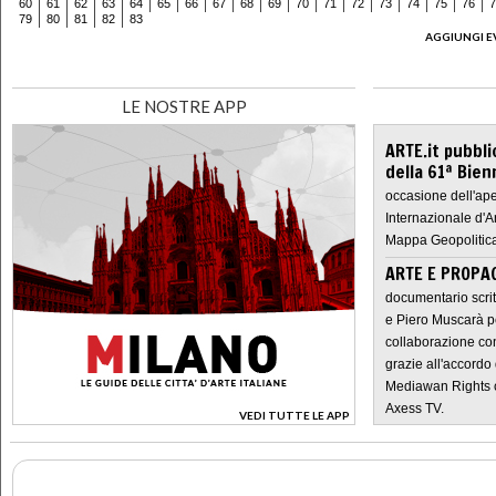
60
61
62
63
64
65
66
67
68
69
70
71
72
73
74
75
76
7
79
80
81
82
83
AGGIUNGI E
LE NOSTRE APP
ARTE.it pubbli
della 61ª Bien
occasione dell'ape
Internazionale d'A
Mappa Geopolitica
ARTE E PROPAG
documentario scrit
e Piero Muscarà pe
collaborazione con
grazie all'accordo 
Mediawan Rights c
Axess TV.
VEDI TUTTE LE APP
>