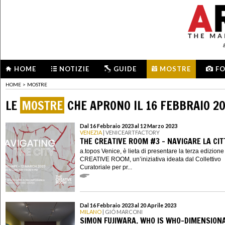
HOME
NOTIZIE
GUIDE
MOSTRE
F
HOME
>
MOSTRE
LE
MOSTRE
CHE APRONO IL 16 FEBBRAIO 2
Dal 16 Febbraio 2023 al 12 Marzo 2023
VENEZIA
| VENICEARTFACTORY
THE CREATIVE ROOM #3 - NAVIGARE LA CIT
a.topos Venice, è lieta di presentare la terza edizion
CREATIVE ROOM, un’iniziativa ideata dal Collettivo
Curatoriale per pr...
Dal 16 Febbraio 2023 al 20 Aprile 2023
MILANO
| GIÓ MARCONI
SIMON FUJIWARA. WHO IS WHO-DIMENSION