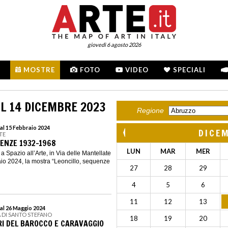
giovedì 6 agosto 2026
MOSTRE
FOTO
VIDEO
SPECIALI
L 14 DICEMBRE 2023
Regione
al 15 Febbraio 2024
DICE
RTE
UENZE 1932-1968
LUN
MAR
MER
 a Spazio all’Arte, in Via delle Mantellate
raio 2024, la mostra “Leoncillo, sequenze
27
28
29
4
5
6
11
12
13
al 26 Maggio 2024
A DI SANTO STEFANO
18
19
20
RI DEL BAROCCO E CARAVAGGIO