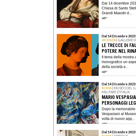
Dal 14 dicembre 2023
Chiesa di Santo Stef
Grandi Maestri d...
Dal 14 Dicembre 2023 a
VICENZA
| GALLERIE D
LE TRECCE DI F
POTERE NEL RIN
Il tema della mostra a
monografico un aspet
della società e...
Dal 14 Dicembre 2023 
ROMA
| MUSEO DEL G
MILITARE D’ITALIA
MARIO VESPASIAN
PERSONAGGI LE
Dopo la memorabile 
Vespasiani al Museo 
volta di nuovo app...
Dal 14 Dicembre 2023 
ROMA
| THESIGN