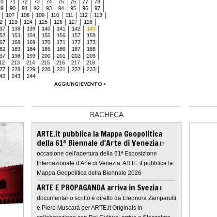
70
71
72
73
74
75
76
77
78
89
90
91
92
93
94
95
96
97
107
108
109
110
111
112
113
2
123
124
125
126
127
128
37
138
139
140
141
142
143
52
153
154
155
156
157
158
67
168
169
170
171
172
173
82
183
184
185
186
187
188
97
198
199
200
201
202
203
12
213
214
215
216
217
218
27
228
229
230
231
232
233
42
243
244
AGGIUNGI EVENTO >
BACHECA
ARTE.it pubblica la Mappa Geopolitica
della 61ª Biennale d'Arte di Venezia
In
occasione dell'apertura della 61ª Esposizione
Internazionale d'Arte di Venezia, ARTE.it pubblica la
Mappa Geopolitica della Biennale 2026
ARTE E PROPAGANDA arriva in Svezia
Il
documentario scritto e diretto da Eleonora Zamparutti
e Piero Muscarà per ARTE.it Originals in