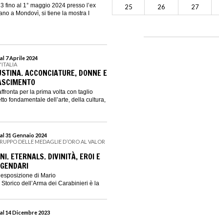
 fino al 1° maggio 2024 presso l’ex
25
26
27
ano a Mondovì, si tiene la mostra I
l 7 Aprile 2024
'ITALIA
AUSTINA. ACCONCIATURE, DONNE E
ASCIMENTO
ffronta per la prima volta con taglio
to fondamentale dell’arte, della cultura,
al 31 Gennaio 2024
RUPPO DELLE MEDAGLIE D’ORO AL VALOR
I. ETERNALS. DIVINITÀ, EROI E
GGENDARI
esposizione di Mario
Storico dell’Arma dei Carabinieri è la
al 14 Dicembre 2023