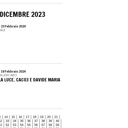
 DICEMBRE 2023
l 25 Febbraio 2024
EALE
l 18 Febbraio 2024
TA LERCARO
LA LUCE. CACO3 E DAVIDE MARIA
3
14
15
16
17
18
19
20
21
32
33
34
35
36
37
38
39
40
51
52
53
54
55
56
57
58
59