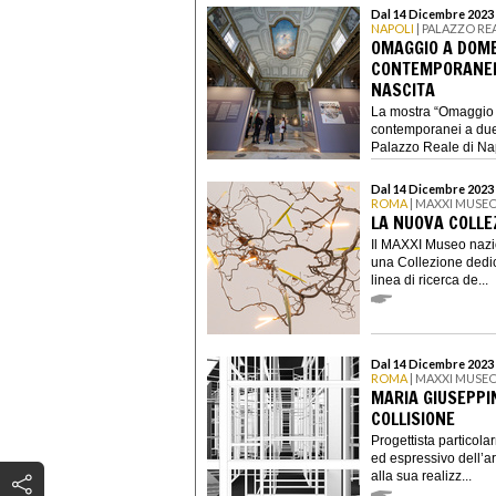
Dal 14 Dicembre 2023 
NAPOLI
| PALAZZO RE
OMAGGIO A DOME
CONTEMPORANEI
NASCITA
La mostra “Omaggio 
contemporanei a duec
Palazzo Reale di Napo
Dal 14 Dicembre 2023 
ROMA
| MAXXI MUSEO
LA NUOVA COLLE
Il MAXXI Museo nazio
una Collezione dedi
linea di ricerca de...
Dal 14 Dicembre 2023 
ROMA
| MAXXI MUSEO
MARIA GIUSEPPI
COLLISIONE
Progettista particolar
ed espressivo dell’ar
alla sua realizz...