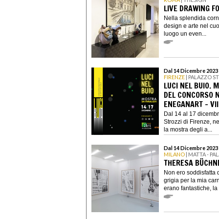
LIVE DRAWING F
Nella splendida corn
design e arte nel cu
luogo un even...
Dal 14 Dicembre 2023 
FIRENZE
| PALAZZO S
LUCI NEL BUIO. 
DEL CONCORSO N
ENEGANART - VII
Dal 14 al 17 dicemb
Strozzi di Firenze, ne
la mostra degli a...
Dal 14 Dicembre 2023 
MILANO
| MATTA - PA
THERESA BÜCHN
Non ero soddisfatta 
grigia per la mia ca
erano fantastiche, la