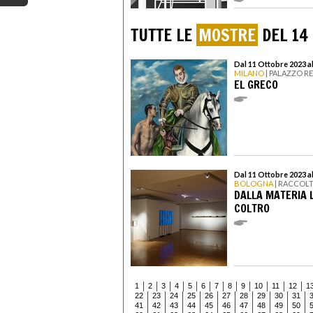
TUTTE LE
MOSTRE
DEL 14
Dal 11 Ottobre 2023 a
MILANO
| PALAZZO R
EL GRECO
Dal 11 Ottobre 2023 a
BOLOGNA
| RACCOL
DALLA MATERIA 
COLTRO
1
2
3
4
5
6
7
8
9
10
11
12
1
22
23
24
25
26
27
28
29
30
31
41
42
43
44
45
46
47
48
49
50