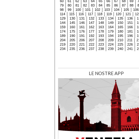
60
61
62
63
64
65
66
67
68
69
79
80
81
82
83
84
85
86
87
88
98
99
100
101
102
103
104
105
106
114
115
116
117
118
119
120
121
12
129
130
131
132
133
134
135
136
1
144
145
146
147
148
149
150
151
1
159
160
161
162
163
164
165
166
1
174
175
176
177
178
179
180
181
1
189
190
191
192
193
194
195
196
1
204
205
206
207
208
209
210
211
2
219
220
221
222
223
224
225
226
2
234
235
236
237
238
239
240
241
2
LE NOSTRE APP