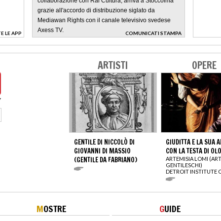
collaborazione con Rai Cultura, arriva a Stoccolma
grazie all'accordo di distribuzione siglato da
Mediawan Rights con il canale televisivo svedese
Axess TV.
E LE APP
COMUNICATI STAMPA
>
ARTISTI
OPERE
GENTILE DI NICCOLÒ DI
GIUDITTA E LA SUA 
GIOVANNI DI MASSIO
CON LA TESTA DI OL
(GENTILE DA FABRIANO)
ARTEMISIA LOMI (AR
GENTILESCHI)
DETROIT INSTITUTE 
M
OSTRE
G
UIDE