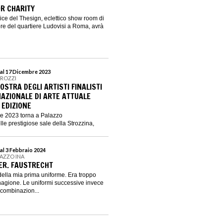
OR CHARITY
ice del Thesign, eclettico show room di
ore del quartiere Ludovisi a Roma, avrà
al 17 Dicembre 2023
TROZZI
MOSTRA DEGLI ARTISTI FINALISTI
AZIONALE DI ARTE ATTUALE
 EDIZIONE
re 2023 torna a Palazzo
lle prestigiose sale della Strozzina,
al 3 Febbraio 2024
LAZZO INA
ER. FAUSTRECHT
della mia prima uniforme. Era troppo
rnagione. Le uniformi successive invece
 combinazion...