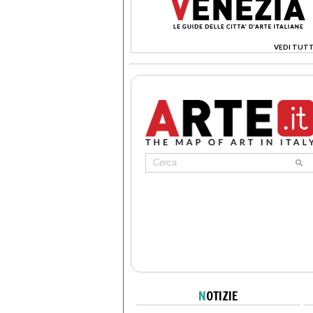
VEDI TUTT
>
N
OTIZIE