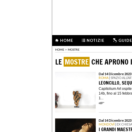
HOME
NOTIZIE
GUIDE
HOME
>
MOSTRE
LE
MOSTRE
CHE APRONO I
Dal 14 Dicembre 2023 
ROMA
| SPAZIO ALL’A
LEONCILLO, SEQ
Capitolium Art ospite
14b, fino al 15 febb
1...
Dal 14 Dicembre 2023 
MONDOVÌ
| EX CHIES
I GRANDI MAEST