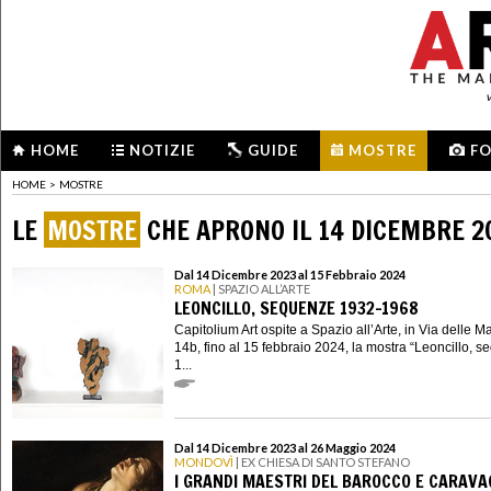
HOME
NOTIZIE
GUIDE
MOSTRE
F
HOME
>
MOSTRE
LE
MOSTRE
CHE APRONO IL 14 DICEMBRE 2
Dal 14 Dicembre 2023 al 15 Febbraio 2024
ROMA
| SPAZIO ALL’ARTE
LEONCILLO, SEQUENZE 1932-1968
Capitolium Art ospite a Spazio all’Arte, in Via delle M
14b, fino al 15 febbraio 2024, la mostra “Leoncillo, 
1...
Dal 14 Dicembre 2023 al 26 Maggio 2024
MONDOVÌ
| EX CHIESA DI SANTO STEFANO
I GRANDI MAESTRI DEL BAROCCO E CARAVA