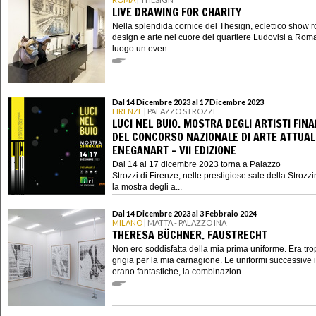
LIVE DRAWING FOR CHARITY
Nella splendida cornice del Thesign, eclettico show 
design e arte nel cuore del quartiere Ludovisi a Rom
luogo un even...
Dal 14 Dicembre 2023 al 17 Dicembre 2023
FIRENZE
| PALAZZO STROZZI
LUCI NEL BUIO. MOSTRA DEGLI ARTISTI FINA
DEL CONCORSO NAZIONALE DI ARTE ATTUAL
ENEGANART - VII EDIZIONE
Dal 14 al 17 dicembre 2023 torna a Palazzo
Strozzi di Firenze, nelle prestigiose sale della Strozzi
la mostra degli a...
Dal 14 Dicembre 2023 al 3 Febbraio 2024
MILANO
| MATTA - PALAZZO INA
THERESA BÜCHNER. FAUSTRECHT
Non ero soddisfatta della mia prima uniforme. Era tr
grigia per la mia carnagione. Le uniformi successive
erano fantastiche, la combinazion...