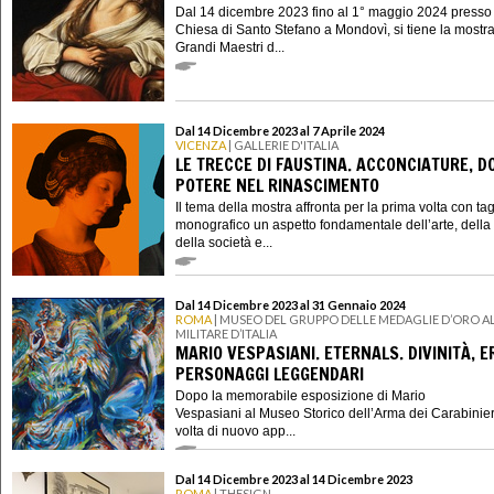
Dal 14 dicembre 2023 fino al 1° maggio 2024 presso 
Chiesa di Santo Stefano a Mondovì, si tiene la mostra
Grandi Maestri d...
Dal 14 Dicembre 2023 al 7 Aprile 2024
VICENZA
| GALLERIE D'ITALIA
LE TRECCE DI FAUSTINA. ACCONCIATURE, D
POTERE NEL RINASCIMENTO
Il tema della mostra affronta per la prima volta con tag
monografico un aspetto fondamentale dell’arte, della 
della società e...
Dal 14 Dicembre 2023 al 31 Gennaio 2024
ROMA
| MUSEO DEL GRUPPO DELLE MEDAGLIE D’ORO A
MILITARE D’ITALIA
MARIO VESPASIANI. ETERNALS. DIVINITÀ, E
PERSONAGGI LEGGENDARI
Dopo la memorabile esposizione di Mario
Vespasiani al Museo Storico dell’Arma dei Carabinieri
volta di nuovo app...
Dal 14 Dicembre 2023 al 14 Dicembre 2023
ROMA
| THESIGN