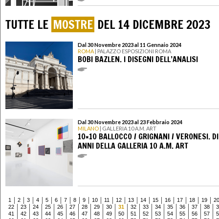
TUTTE LE
MOSTRE
DEL 14 DICEMBRE 2023
Dal 30 Novembre 2023 al 11 Gennaio 2024
ROMA
| PALAZZO ESPOSIZIONI ROMA
BOBI BAZLEN. I DISEGNI DELL’ANALISI
Dal 30 Novembre 2023 al 23 Febbraio 2024
MILANO
| GALLERIA 10 A.M. ART
10×10 BALLOCCO / GRIGNANI / VERONESI. DI
ANNI DELLA GALLERIA 10 A.M. ART
1
2
3
4
5
6
7
8
9
10
11
12
13
14
15
16
17
18
19
2
22
23
24
25
26
27
28
29
30
31
32
33
34
35
36
37
38
3
41
42
43
44
45
46
47
48
49
50
51
52
53
54
55
56
57
5