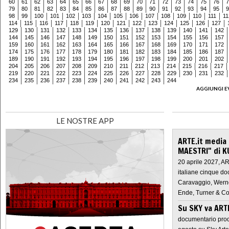
60
61
62
63
64
65
66
67
68
69
70
71
72
73
74
75
76
7
79
80
81
82
83
84
85
86
87
88
89
90
91
92
93
94
95
9
98
99
100
101
102
103
104
105
106
107
108
109
110
111
11
114
115
116
117
118
119
120
121
122
123
124
125
126
127
129
130
131
132
133
134
135
136
137
138
139
140
141
142
144
145
146
147
148
149
150
151
152
153
154
155
156
157
159
160
161
162
163
164
165
166
167
168
169
170
171
172
174
175
176
177
178
179
180
181
182
183
184
185
186
187
189
190
191
192
193
194
195
196
197
198
199
200
201
202
204
205
206
207
208
209
210
211
212
213
214
215
216
217
219
220
221
222
223
224
225
226
227
228
229
230
231
232
234
235
236
237
238
239
240
241
242
243
244
AGGIUNGI E
LE NOSTRE APP
ARTE.it media
MAESTRI" di K
20 aprile 2027, A
italiane cinque do
Caravaggio, Werne
Ende, Turner & Co
Su SKY va AR
documentario prod