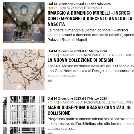
Dal 14 Dicembre 2023 al 13 Febbraio 2024
NAPOLI
| PALAZZO REALE DI NAPOLI
OMAGGIO A DOMENICO MORELLI – INCROCI
CONTEMPORANEI A DUECENTO ANNI DALLA
NASCITA
La mostra “Omaggio a Domenico Morelli – incroci
contemporanei a duecento anni dalla nascita”, aperta
Palazzo Reale di Napoli ...
Dal 14 Dicembre 2023 al 10 Marzo 2024
ROMA
| MAXXI MUSEO NAZIONALE DELLE ARTI DEL XXI
LA NUOVA COLLEZIONE DI DESIGN
Il MAXXI Museo nazionale delle arti del XXI secolo a
una Collezione dedicata al Design contemporaneo, 
linea di ricerca de...
Dal 14 Dicembre 2023 al 17 Marzo 2024
ROMA
| MAXXI MUSEO NAZIONALE DELLE ARTI DEL XXI
MARIA GIUSEPPINA GRASSO CANNIZZO. IN
COLLISIONE
Progettista particolarmente attenta sia al potenziale ar
ed espressivo dell’architettura che alla tecnica neces
alla sua realizz...