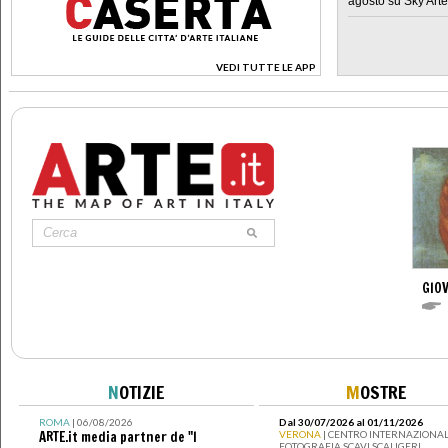
agosto su Sky Arte
VEDI TUTTE LE APP
>
GIOV
N
OTIZIE
M
OSTRE
ROMA
| 06/08/2026
Dal 30/07/2026 al 01/11/2026
ARTE.it media partner de "I
VERONA
| CENTRO INTERNAZIONAL
FOTOGRAFIA SCAVI SCALIGERI