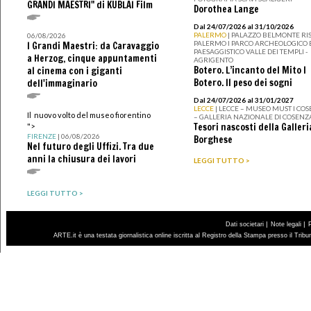
GRANDI MAESTRI" di KUBLAI Film
Dorothea Lange
Dal 24/07/2026 al 31/10/2026
PALERMO
| PALAZZO BELMONTE RIS
06/08/2026
PALERMO I PARCO ARCHEOLOGICO 
I Grandi Maestri: da Caravaggio
PAESAGGISTICO VALLE DEI TEMPLI -
a Herzog, cinque appuntamenti
AGRIGENTO
Botero. L’incanto del Mito I
al cinema con i giganti
Botero. Il peso dei sogni
dell'immaginario
Dal 24/07/2026 al 31/01/2027
LECCE
| LECCE – MUSEO MUST I CO
Il nuovo volto del museo fiorentino
– GALLERIA NAZIONALE DI COSENZ
Tesori nascosti della Galleri
">
FIRENZE
| 06/08/2026
Borghese
Nel futuro degli Uffizi. Tra due
anni la chiusura dei lavori
LEGGI TUTTO >
LEGGI TUTTO >
|
|
Dati societari
Note legali
ARTE.it è una testata giornalistica online iscritta al Registro della Stampa presso il Trib