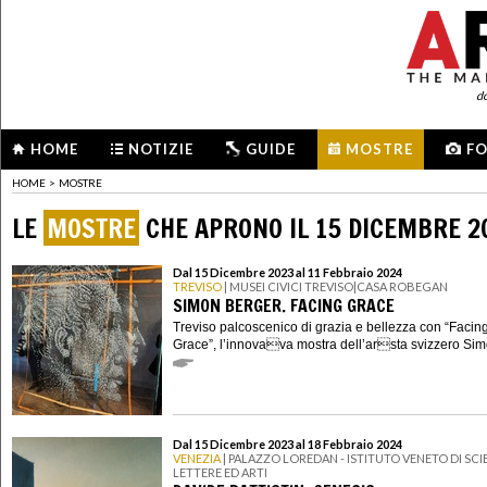
d
HOME
NOTIZIE
GUIDE
MOSTRE
F
HOME
>
MOSTRE
LE
MOSTRE
CHE APRONO IL 15 DICEMBRE 2
Dal 15 Dicembre 2023 al 11 Febbraio 2024
TREVISO
| MUSEI CIVICI TREVISO|CASA ROBEGAN
SIMON BERGER. FACING GRACE
Treviso palcoscenico di grazia e bellezza con “Facin
Grace”, l’innovava mostra dell’arsta svizzero Simo
Dal 15 Dicembre 2023 al 18 Febbraio 2024
VENEZIA
| PALAZZO LOREDAN - ISTITUTO VENETO DI SCI
LETTERE ED ARTI