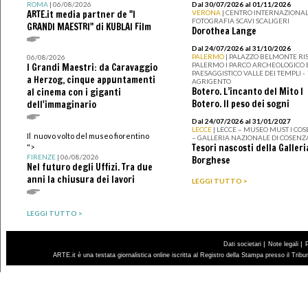
ROMA
| 06/08/2026
Dal 30/07/2026 al 01/11/2026
ARTE.it media partner de "I
VERONA
| CENTRO INTERNAZIONAL
FOTOGRAFIA SCAVI SCALIGERI
GRANDI MAESTRI" di KUBLAI Film
Dorothea Lange
Dal 24/07/2026 al 31/10/2026
PALERMO
| PALAZZO BELMONTE RIS
06/08/2026
PALERMO I PARCO ARCHEOLOGICO 
I Grandi Maestri: da Caravaggio
PAESAGGISTICO VALLE DEI TEMPLI -
a Herzog, cinque appuntamenti
AGRIGENTO
Botero. L’incanto del Mito I
al cinema con i giganti
Botero. Il peso dei sogni
dell'immaginario
Dal 24/07/2026 al 31/01/2027
LECCE
| LECCE – MUSEO MUST I CO
Il nuovo volto del museo fiorentino
– GALLERIA NAZIONALE DI COSENZ
Tesori nascosti della Galleri
">
FIRENZE
| 06/08/2026
Borghese
Nel futuro degli Uffizi. Tra due
anni la chiusura dei lavori
LEGGI TUTTO >
LEGGI TUTTO >
|
|
Dati societari
Note legali
ARTE.it è una testata giornalistica online iscritta al Registro della Stampa presso il Trib