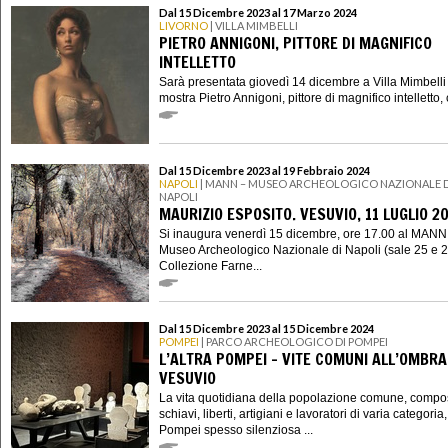
Dal 15 Dicembre 2023 al 17 Marzo 2024
LIVORNO
| VILLA MIMBELLI
PIETRO ANNIGONI, PITTORE DI MAGNIFICO
INTELLETTO
Sarà presentata giovedì 14 dicembre a Villa Mimbelli
mostra Pietro Annigoni, pittore di magnifico intelletto, 
Dal 15 Dicembre 2023 al 19 Febbraio 2024
NAPOLI
| MANN – MUSEO ARCHEOLOGICO NAZIONALE D
NAPOLI
MAURIZIO ESPOSITO. VESUVIO, 11 LUGLIO 2
Si inaugura venerdì 15 dicembre, ore 17.00 al MANN
Museo Archeologico Nazionale di Napoli (sale 25 e 2
Collezione Farne...
Dal 15 Dicembre 2023 al 15 Dicembre 2024
POMPEI
| PARCO ARCHEOLOGICO DI POMPEI
L’ALTRA POMPEI – VITE COMUNI ALL’OMBRA
VESUVIO
La vita quotidiana della popolazione comune, compo
schiavi, liberti, artigiani e lavoratori di varia categoria
Pompei spesso silenziosa ...