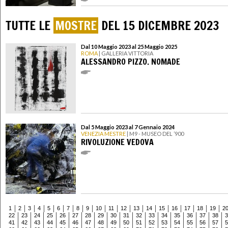
TUTTE LE
MOSTRE
DEL 15 DICEMBRE 2023
Dal 10 Maggio 2023 al 25 Maggio 2025
ROMA
| GALLERIA VITTORIA
ALESSANDRO PIZZO. NOMADE
Dal 5 Maggio 2023 al 7 Gennaio 2024
VENEZIA MESTRE
| M9 - MUSEO DEL ’900
RIVOLUZIONE VEDOVA
1
2
3
4
5
6
7
8
9
10
11
12
13
14
15
16
17
18
19
2
22
23
24
25
26
27
28
29
30
31
32
33
34
35
36
37
38
3
41
42
43
44
45
46
47
48
49
50
51
52
53
54
55
56
57
5