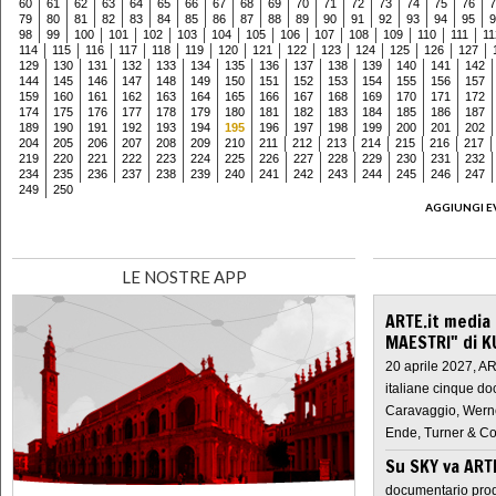
60
61
62
63
64
65
66
67
68
69
70
71
72
73
74
75
76
7
79
80
81
82
83
84
85
86
87
88
89
90
91
92
93
94
95
9
98
99
100
101
102
103
104
105
106
107
108
109
110
111
11
114
115
116
117
118
119
120
121
122
123
124
125
126
127
129
130
131
132
133
134
135
136
137
138
139
140
141
142
144
145
146
147
148
149
150
151
152
153
154
155
156
157
159
160
161
162
163
164
165
166
167
168
169
170
171
172
174
175
176
177
178
179
180
181
182
183
184
185
186
187
189
190
191
192
193
194
195
196
197
198
199
200
201
202
204
205
206
207
208
209
210
211
212
213
214
215
216
217
219
220
221
222
223
224
225
226
227
228
229
230
231
232
234
235
236
237
238
239
240
241
242
243
244
245
246
247
249
250
AGGIUNGI E
LE NOSTRE APP
ARTE.it media
MAESTRI" di K
20 aprile 2027, A
italiane cinque do
Caravaggio, Werne
Ende, Turner & Co
Su SKY va AR
documentario prod