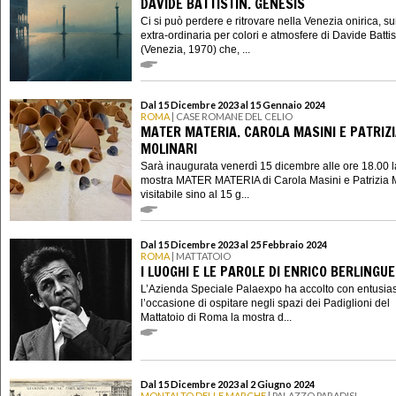
DAVIDE BATTISTIN. GENESIS
Ci si può perdere e ritrovare nella Venezia onirica, su
extra-ordinaria per colori e atmosfere di Davide Battis
(Venezia, 1970) che, ...
Dal 15 Dicembre 2023 al 15 Gennaio 2024
ROMA
| CASE ROMANE DEL CELIO
MATER MATERIA. CAROLA MASINI E PATRIZ
MOLINARI
Sarà inaugurata venerdì 15 dicembre alle ore 18.00 l
mostra MATER MATERIA di Carola Masini e Patrizia M
visitabile sino al 15 g...
Dal 15 Dicembre 2023 al 25 Febbraio 2024
ROMA
| MATTATOIO
I LUOGHI E LE PAROLE DI ENRICO BERLINGU
L’Azienda Speciale Palaexpo ha accolto con entusi
l’occasione di ospitare negli spazi dei Padiglioni del
Mattatoio di Roma la mostra d...
Dal 15 Dicembre 2023 al 2 Giugno 2024
MONTALTO DELLE MARCHE
| PALAZZO PARADISI