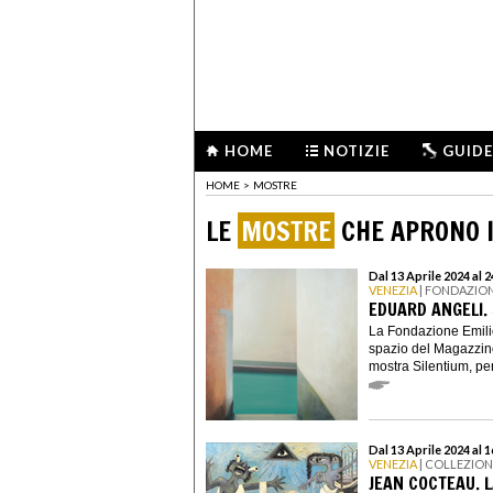
HOME
NOTIZIE
GUIDE
HOME
>
MOSTRE
LE
MOSTRE
CHE APRONO I
Dal 13 Aprile 2024 al
VENEZIA
| FONDAZION
EDUARD ANGELI.
La Fondazione Emili
spazio del Magazzino
mostra Silentium, per
Dal 13 Aprile 2024 al 
VENEZIA
| COLLEZIO
JEAN COCTEAU. L