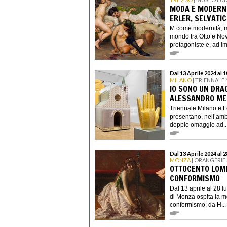
MODA E MODERNIT
ERLER, SELVATI
M come modernità, m
mondo tra Otto e No
protagoniste e, ad im
Dal 13 Aprile 2024 al
MILANO
| TRIENNALE
IO SONO UN DRAG
ALESSANDRO ME
Triennale Milano e F
presentano, nell’ambi
doppio omaggio ad..
Dal 13 Aprile 2024 al 
MONZA
| ORANGERIE 
OTTOCENTO LOMB
CONFORMISMO
Dal 13 aprile al 28 l
di Monza ospita la m
conformismo, da H...