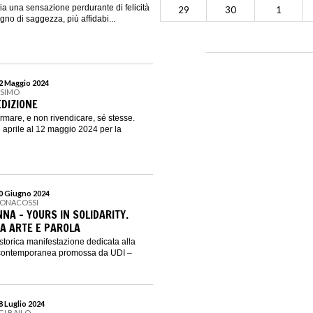
ia una sensazione perdurante di felicità
29
30
1
segno di saggezza, più affidabi...
12 Maggio 2024
SSIMO
 EDIZIONE
ermare, e non rivendicare, sé stesse.
aprile al 12 maggio 2024 per la
30 Giugno 2024
BONACOSSI
NA - YOURS IN SOLIDARITY.
RA ARTE E PAROLA
torica manifestazione dedicata alla
e contemporanea promossa da UDI –
28 Luglio 2024
GI BAILO