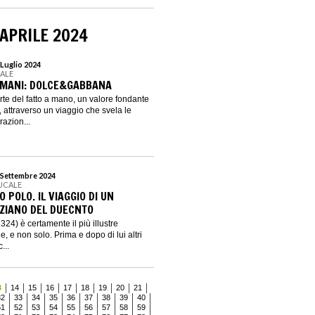
 APRILE 2024
 Luglio 2024
EALE
 MANI: DOLCE&GABBANA
rte del fatto a mano, un valore fondante
attraverso un viaggio che svela le
irazion...
9 Settembre 2024
UCALE
 POLO. IL VIAGGIO DI UN
ZIANO DEL DUECNTO
24) è certamente il più illustre
, e non solo. Prima e dopo di lui altri
...
3
14
15
16
17
18
19
20
21
32
33
34
35
36
37
38
39
40
51
52
53
54
55
56
57
58
59