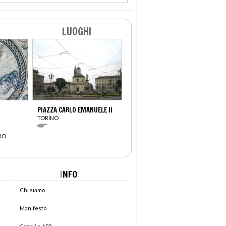
LUOGHI
PIAZZA CARLO EMANUELE II
TORINO
RO
I
NFO
Chi siamo
Manifesto