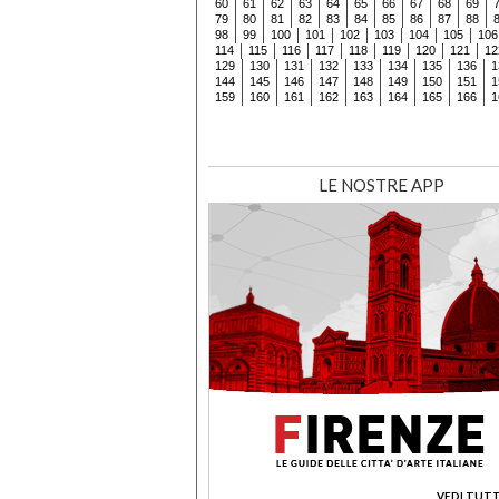
60
61
62
63
64
65
66
67
68
69
79
80
81
82
83
84
85
86
87
88
98
99
100
101
102
103
104
105
106
114
115
116
117
118
119
120
121
12
129
130
131
132
133
134
135
136
1
144
145
146
147
148
149
150
151
1
159
160
161
162
163
164
165
166
1
LE NOSTRE APP
VEDI TUTT