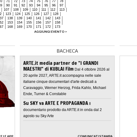
70
71
72
73
74
75
76
77
78
89
90
91
92
93
94
95
96
97
107
108
109
110
111
112
113
2
123
124
125
126
127
128
37
138
139
140
141
142
143
52
153
154
155
156
157
158
67
168
169
170
171
172
173
AGGIUNGI EVENTO >
BACHECA
ARTE.it media partner de "I GRANDI
MAESTRI" di KUBLAI Film
Dal 4 ottobre 2026 al
20 aprile 2027, ARTE.it accompagna nelle sale
italiane cinque documentari d'arte dedicati a
Caravaggio, Werner Herzog, Frida Kahlo, Michael
Ende, Turner & Constable
Su SKY va ARTE E PROPAGANDA
Il
documentario prodotto da ARTE.it in onda dal 2
agosto su Sky Arte
E LE APP
COMUNICATI STAMPA