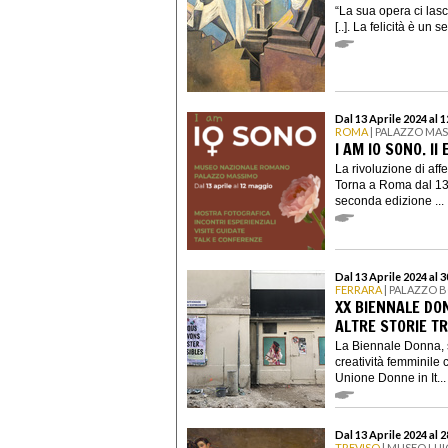
“La sua opera ci lasc
[..]. La felicità è un 
Dal 13 Aprile 2024 al 
ROMA
| PALAZZO MA
I AM IO SONO. II
La rivoluzione di aff
Torna a Roma dal 13 
seconda edizione ...
Dal 13 Aprile 2024 al 
FERRARA
| PALAZZO 
XX BIENNALE DON
ALTRE STORIE T
La Biennale Donna, s
creatività femminil
Unione Donne in It...
Dal 13 Aprile 2024 al 
TREVISO
| MUSEO LUI