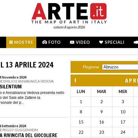
sabato 8 agosto 2026
MOSTRE
FOTO
VIDEO
SPECIALI
L 13 APRILE 2024
Regione
 24 Novembre 2024
APR
E EMILIO E ANNABIANCA VEDOVA
 SILENTIUM
LUN
MAR
MER
o e Annabianca Vedova presenta nello
 del Sale alle Zattere la
1
2
3
sonale del p...
8
9
10
15
16
17
16 Settembre 2024
NE PEGGY GUGGENHEIM
22
23
24
A RIVINCITA DEL GIOCOLIERE