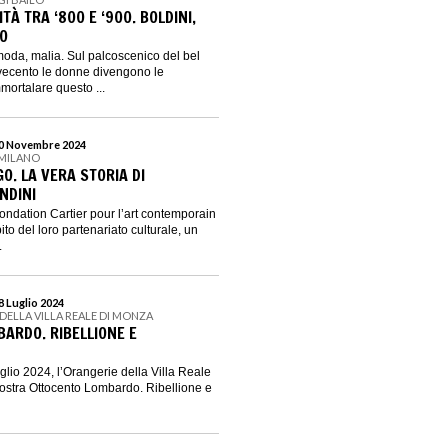
À TRA ‘800 E ‘900. BOLDINI,
CO
oda, malia. Sul palcoscenico del bel
vecento le donne divengono le
mortalare questo ...
 10 Novembre 2024
 MILANO
O. LA VERA STORIA DI
NDINI
ondation Cartier pour l’art contemporain
to del loro partenariato culturale, un
.
28 Luglio 2024
DELLA VILLA REALE DI MONZA
ARDO. RIBELLIONE E
uglio 2024, l’Orangerie della Villa Reale
ostra Ottocento Lombardo. Ribellione e