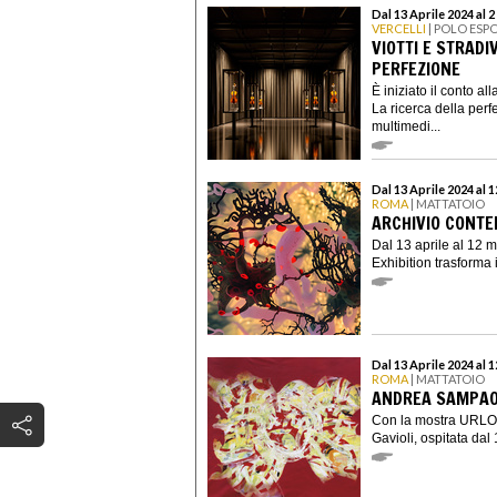
Dal 13 Aprile 2024 al 
VERCELLI
| POLO ESP
VIOTTI E STRADI
PERFEZIONE
È iniziato il conto a
La ricerca della perf
multimedi...
Dal 13 Aprile 2024 al 
ROMA
| MATTATOIO
ARCHIVIO CONTE
Dal 13 aprile al 12
Exhibition trasforma 
Dal 13 Aprile 2024 al 
ROMA
| MATTATOIO
ANDREA SAMPAOL
Con la mostra URLO.
Gavioli, ospitata dal