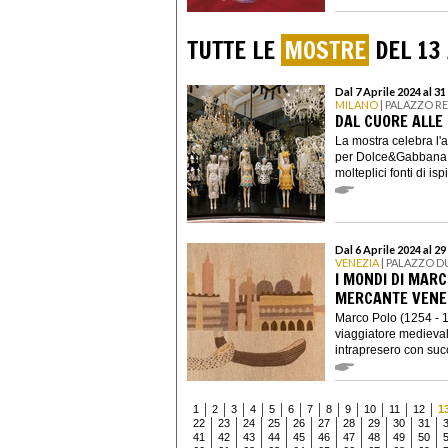
TUTTE LE
MOSTRE
DEL 13
Dal 7 Aprile 2024 al 31
MILANO
| PALAZZO R
DAL CUORE ALLE
La mostra celebra l'a
per Dolce&Gabbana, 
molteplici fonti di isp
Dal 6 Aprile 2024 al 2
VENEZIA
| PALAZZO D
I MONDI DI MARCO
MERCANTE VENE
Marco Polo (1254 - 13
viaggiatore medievale
intrapresero con succ
1
2
3
4
5
6
7
8
9
10
11
12
1
22
23
24
25
26
27
28
29
30
31
41
42
43
44
45
46
47
48
49
50