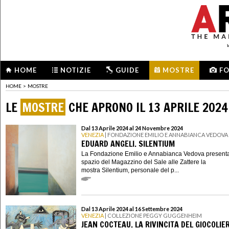
HOME
NOTIZIE
GUIDE
MOSTRE
F
HOME
>
MOSTRE
LE
MOSTRE
CHE APRONO IL 13 APRILE 2024
Dal 13 Aprile 2024 al 24 Novembre 2024
VENEZIA
| FONDAZIONE EMILIO E ANNABIANCA VEDOVA
EDUARD ANGELI. SILENTIUM
La Fondazione Emilio e Annabianca Vedova presenta
spazio del Magazzino del Sale alle Zattere la
mostra Silentium, personale del p...
Dal 13 Aprile 2024 al 16 Settembre 2024
VENEZIA
| COLLEZIONE PEGGY GUGGENHEIM
JEAN COCTEAU. LA RIVINCITA DEL GIOCOLIE