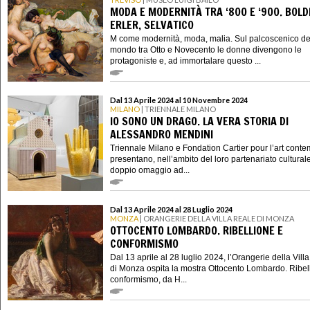
MODA E MODERNITÀ TRA ‘800 E ‘900. BOLDI
ERLER, SELVATICO
M come modernità, moda, malia. Sul palcoscenico de
mondo tra Otto e Novecento le donne divengono le
protagoniste e, ad immortalare questo ...
Dal 13 Aprile 2024 al 10 Novembre 2024
MILANO
| TRIENNALE MILANO
IO SONO UN DRAGO. LA VERA STORIA DI
ALESSANDRO MENDINI
Triennale Milano e Fondation Cartier pour l’art cont
presentano, nell’ambito del loro partenariato cultural
doppio omaggio ad...
Dal 13 Aprile 2024 al 28 Luglio 2024
MONZA
| ORANGERIE DELLA VILLA REALE DI MONZA
OTTOCENTO LOMBARDO. RIBELLIONE E
CONFORMISMO
Dal 13 aprile al 28 luglio 2024, l’Orangerie della Vill
di Monza ospita la mostra Ottocento Lombardo. Ribel
conformismo, da H...