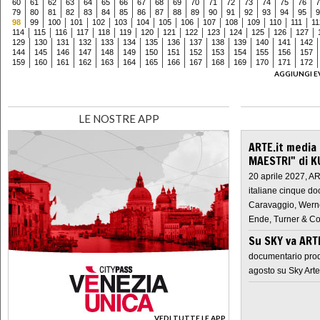
60
61
62
63
64
65
66
67
68
69
70
71
72
73
74
75
76
7
79
80
81
82
83
84
85
86
87
88
89
90
91
92
93
94
95
9
98
99
100
101
102
103
104
105
106
107
108
109
110
111
11
114
115
116
117
118
119
120
121
122
123
124
125
126
127
129
130
131
132
133
134
135
136
137
138
139
140
141
142
144
145
146
147
148
149
150
151
152
153
154
155
156
157
159
160
161
162
163
164
165
166
167
168
169
170
171
172
AGGIUNGI E
LE NOSTRE APP
ARTE.it media
MAESTRI" di K
20 aprile 2027, A
italiane cinque do
Caravaggio, Werne
Ende, Turner & Co
Su SKY va AR
documentario prod
agosto su Sky Arte
VEDI TUTTE LE APP