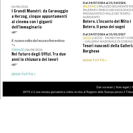
Dal 24/07/2026 al 31/10/2026
PALERMO
| PALAZZO BELMONTE RIS
06/08/2026
PALERMO I PARCO ARCHEOLOGICO 
I Grandi Maestri: da Caravaggio
PAESAGGISTICO VALLE DEI TEMPLI -
a Herzog, cinque appuntamenti
AGRIGENTO
Botero. L’incanto del Mito I
al cinema con i giganti
Botero. Il peso dei sogni
dell'immaginario
Dal 24/07/2026 al 31/01/2027
LECCE
| LECCE – MUSEO MUST I CO
Il nuovo volto del museo fiorentino
– GALLERIA NAZIONALE DI COSENZ
Tesori nascosti della Galleri
">
FIRENZE
| 06/08/2026
Borghese
Nel futuro degli Uffizi. Tra due
anni la chiusura dei lavori
LEGGI TUTTO >
LEGGI TUTTO >
|
|
Dati societari
Note legali
ARTE.it è una testata giornalistica online iscritta al Registro della Stampa presso il Trib