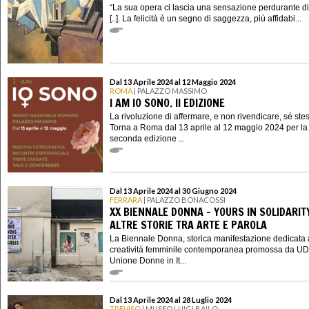
“La sua opera ci lascia una sensazione perdurante di 
[..]. La felicità è un segno di saggezza, più affidabi...
Dal 13 Aprile 2024 al 12 Maggio 2024
ROMA
| PALAZZO MASSIMO
I AM IO SONO. II EDIZIONE
La rivoluzione di affermare, e non rivendicare, sé ste
Torna a Roma dal 13 aprile al 12 maggio 2024 per la
seconda edizione ...
Dal 13 Aprile 2024 al 30 Giugno 2024
FERRARA
| PALAZZO BONACOSSI
XX BIENNALE DONNA - YOURS IN SOLIDARIT
ALTRE STORIE TRA ARTE E PAROLA
La Biennale Donna, storica manifestazione dedicata 
creatività femminile contemporanea promossa da UD
Unione Donne in It...
Dal 13 Aprile 2024 al 28 Luglio 2024
TREVISO
| MUSEO LUIGI BAILO