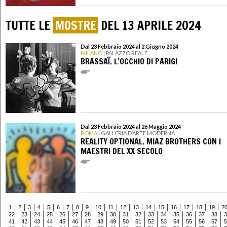
TUTTE LE
MOSTRE
DEL 13 APRILE 2024
Dal 23 Febbraio 2024 al 2 Giugno 2024
MILANO
| PALAZZO REALE
BRASSAÏ. L’OCCHIO DI PARIGI
Dal 23 Febbraio 2024 al 26 Maggio 2024
ROMA
| GALLERIA D’ARTE MODERNA
REALITY OPTIONAL. MIAZ BROTHERS CON I
MAESTRI DEL XX SECOLO
1
2
3
4
5
6
7
8
9
10
11
12
13
14
15
16
17
18
19
2
22
23
24
25
26
27
28
29
30
31
32
33
34
35
36
37
38
3
41
42
43
44
45
46
47
48
49
50
51
52
53
54
55
56
57
5