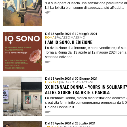
“La sua opera ci lascia una sensazione perdurante di 
[..]. La felicità è un segno di saggezza, più affidabi...
Dal 13 Aprile 2024 al 12 Maggio 2024
ROMA
| PALAZZO MASSIMO
I AM IO SONO. II EDIZIONE
La rivoluzione di affermare, e non rivendicare, sé ste
Torna a Roma dal 13 aprile al 12 maggio 2024 per la
seconda edizione ...
Dal 13 Aprile 2024 al 30 Giugno 2024
FERRARA
| PALAZZO BONACOSSI
XX BIENNALE DONNA - YOURS IN SOLIDARIT
ALTRE STORIE TRA ARTE E PAROLA
La Biennale Donna, storica manifestazione dedicata 
creatività femminile contemporanea promossa da UD
Unione Donne in It...
Dal 13 Aprile 2024 al 28 Luglio 2024
TREVISO
| MUSEO LUIGI BAILO