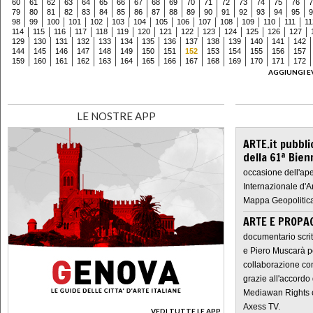
60
61
62
63
64
65
66
67
68
69
70
71
72
73
74
75
76
7
79
80
81
82
83
84
85
86
87
88
89
90
91
92
93
94
95
9
98
99
100
101
102
103
104
105
106
107
108
109
110
111
11
114
115
116
117
118
119
120
121
122
123
124
125
126
127
129
130
131
132
133
134
135
136
137
138
139
140
141
142
144
145
146
147
148
149
150
151
152
153
154
155
156
157
159
160
161
162
163
164
165
166
167
168
169
170
171
172
AGGIUNGI E
LE NOSTRE APP
ARTE.it pubbli
della 61ª Bien
occasione dell'ape
Internazionale d'A
Mappa Geopolitica
ARTE E PROPAG
documentario scrit
e Piero Muscarà pe
collaborazione con
grazie all'accordo 
Mediawan Rights c
Axess TV.
VEDI TUTTE LE APP