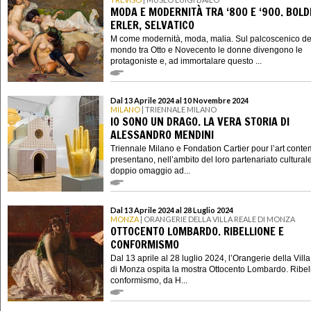
MODA E MODERNITÀ TRA ‘800 E ‘900. BOLDI
ERLER, SELVATICO
M come modernità, moda, malia. Sul palcoscenico de
mondo tra Otto e Novecento le donne divengono le
protagoniste e, ad immortalare questo ...
Dal 13 Aprile 2024 al 10 Novembre 2024
MILANO
| TRIENNALE MILANO
IO SONO UN DRAGO. LA VERA STORIA DI
ALESSANDRO MENDINI
Triennale Milano e Fondation Cartier pour l’art cont
presentano, nell’ambito del loro partenariato cultural
doppio omaggio ad...
Dal 13 Aprile 2024 al 28 Luglio 2024
MONZA
| ORANGERIE DELLA VILLA REALE DI MONZA
OTTOCENTO LOMBARDO. RIBELLIONE E
CONFORMISMO
Dal 13 aprile al 28 luglio 2024, l’Orangerie della Vill
di Monza ospita la mostra Ottocento Lombardo. Ribel
conformismo, da H...