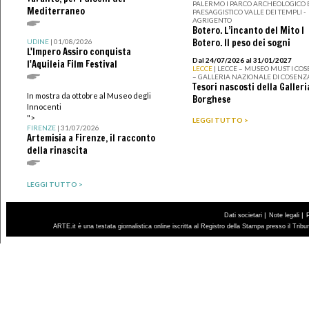
PALERMO I PARCO ARCHEOLOGICO 
Mediterraneo
PAESAGGISTICO VALLE DEI TEMPLI -
AGRIGENTO
Botero. L’incanto del Mito I
Botero. Il peso dei sogni
UDINE
| 01/08/2026
L'Impero Assiro conquista
Dal 24/07/2026 al 31/01/2027
l'Aquileia Film Festival
LECCE
| LECCE – MUSEO MUST I CO
– GALLERIA NAZIONALE DI COSENZ
Tesori nascosti della Galleri
In mostra da ottobre al Museo degli
Borghese
Innocenti
">
LEGGI TUTTO >
FIRENZE
| 31/07/2026
Artemisia a Firenze, il racconto
della rinascita
LEGGI TUTTO >
|
|
Dati societari
Note legali
ARTE.it è una testata giornalistica online iscritta al Registro della Stampa presso il Trib