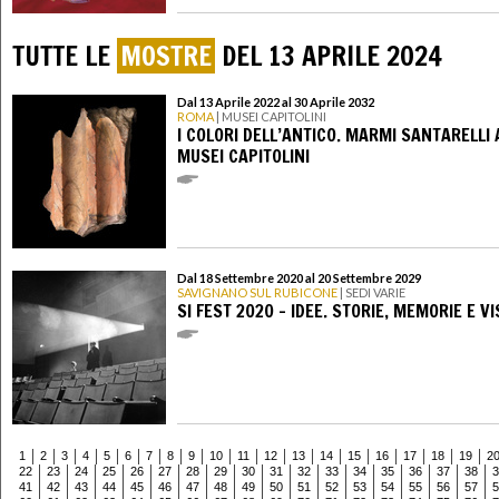
TUTTE LE
MOSTRE
DEL 13 APRILE 2024
Dal 13 Aprile 2022 al 30 Aprile 2032
ROMA
| MUSEI CAPITOLINI
I COLORI DELL’ANTICO. MARMI SANTARELLI 
MUSEI CAPITOLINI
Dal 18 Settembre 2020 al 20 Settembre 2029
SAVIGNANO SUL RUBICONE
| SEDI VARIE
SI FEST 2020 - IDEE. STORIE, MEMORIE E VI
1
2
3
4
5
6
7
8
9
10
11
12
13
14
15
16
17
18
19
2
22
23
24
25
26
27
28
29
30
31
32
33
34
35
36
37
38
3
41
42
43
44
45
46
47
48
49
50
51
52
53
54
55
56
57
5