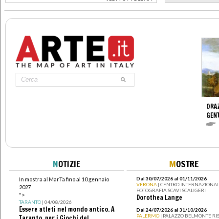
>
ORAZ
GENT
N
OTIZIE
M
OSTRE
Dal 30/07/2026 al 01/11/2026
In mostra al MarTa fino al 10 gennaio
VERONA
| CENTRO INTERNAZIONAL
2027
FOTOGRAFIA SCAVI SCALIGERI
">
Dorothea Lange
TARANTO
| 04/08/2026
Essere atleti nel mondo antico. A
Dal 24/07/2026 al 31/10/2026
PALERMO
| PALAZZO BELMONTE RIS
Taranto, per i Giochi del