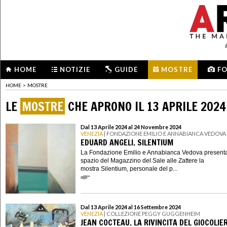
HOME
NOTIZIE
GUIDE
MOSTRE
F
HOME
>
MOSTRE
LE
MOSTRE
CHE APRONO IL 13 APRILE 2024
Dal 13 Aprile 2024 al 24 Novembre 2024
VENEZIA
| FONDAZIONE EMILIO E ANNABIANCA VEDOVA
EDUARD ANGELI. SILENTIUM
La Fondazione Emilio e Annabianca Vedova presenta
spazio del Magazzino del Sale alle Zattere la
mostra Silentium, personale del p...
Dal 13 Aprile 2024 al 16 Settembre 2024
VENEZIA
| COLLEZIONE PEGGY GUGGENHEIM
JEAN COCTEAU. LA RIVINCITA DEL GIOCOLIE