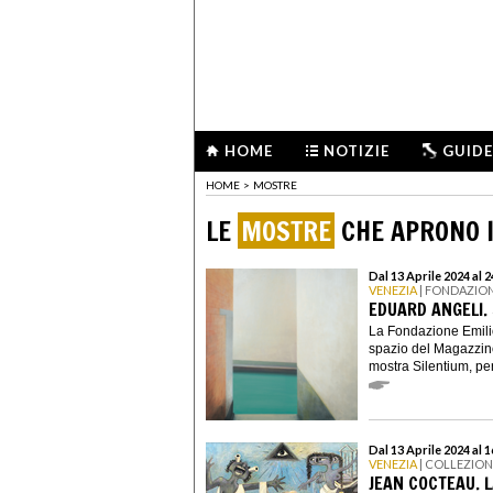
HOME
NOTIZIE
GUIDE
HOME
>
MOSTRE
LE
MOSTRE
CHE APRONO I
Dal 13 Aprile 2024 al
VENEZIA
| FONDAZION
EDUARD ANGELI.
La Fondazione Emili
spazio del Magazzino
mostra Silentium, per
Dal 13 Aprile 2024 al 
VENEZIA
| COLLEZIO
JEAN COCTEAU. L