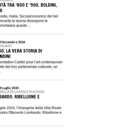
À TRA ‘800 E ‘900. BOLDINI,
CO
oda, malia. Sul palcoscenico del bel
vecento le donne divengono le
mortalare questo ...
 10 Novembre 2024
 MILANO
O. LA VERA STORIA DI
NDINI
ondation Cartier pour l’art contemporain
to del loro partenariato culturale, un
.
28 Luglio 2024
DELLA VILLA REALE DI MONZA
ARDO. RIBELLIONE E
uglio 2024, l’Orangerie della Villa Reale
ostra Ottocento Lombardo. Ribellione e