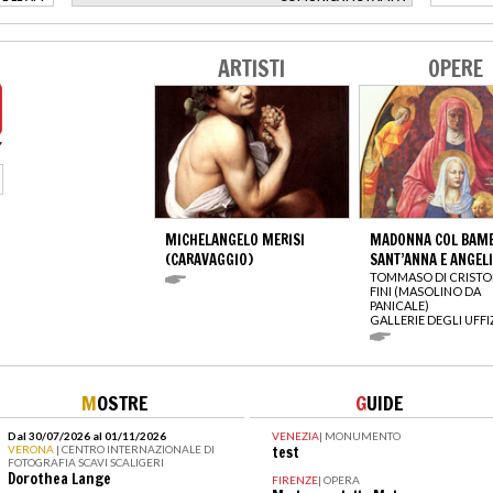
>
ARTISTI
OPERE
MICHELANGELO MERISI
MADONNA COL BAMB
(CARAVAGGIO)
SANT’ANNA E ANGELI
TOMMASO DI CRIST
FINI (MASOLINO DA
PANICALE)
GALLERIE DEGLI UFFI
M
OSTRE
G
UIDE
Dal 30/07/2026 al 01/11/2026
VENEZIA
|
MONUMENTO
VERONA
| CENTRO INTERNAZIONALE DI
test
FOTOGRAFIA SCAVI SCALIGERI
Dorothea Lange
FIRENZE
|
OPERA