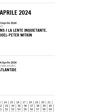
 APRILE 2024
3 Aprile 2024
ANO
S / LA LENTE INQUIETANTE.
JOEL-PETER WITKIN
4 Aprile 2024
O VAN MORIC
ATLANTIDE
3
14
15
16
17
18
19
20
21
32
33
34
35
36
37
38
39
40
51
52
53
54
55
56
57
58
59