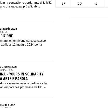
ia una sensazione perdurante di felicità
29
30
1
segno di saggezza, più affidabi...
12 Maggio 2024
SSIMO
 EDIZIONE
ermare, e non rivendicare, sé stesse.
aprile al 12 maggio 2024 per la
30 Giugno 2024
BONACOSSI
NA - YOURS IN SOLIDARITY.
RA ARTE E PAROLA
torica manifestazione dedicata alla
e contemporanea promossa da UDI –
28 Luglio 2024
GI BAILO