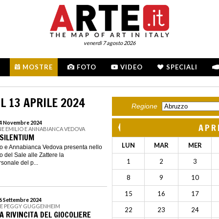
venerdì 7 agosto 2026
MOSTRE
FOTO
VIDEO
SPECIALI
L 13 APRILE 2024
Regione
 24 Novembre 2024
APR
E EMILIO E ANNABIANCA VEDOVA
 SILENTIUM
LUN
MAR
MER
o e Annabianca Vedova presenta nello
 del Sale alle Zattere la
1
2
3
sonale del p...
8
9
10
15
16
17
16 Settembre 2024
NE PEGGY GUGGENHEIM
22
23
24
A RIVINCITA DEL GIOCOLIERE