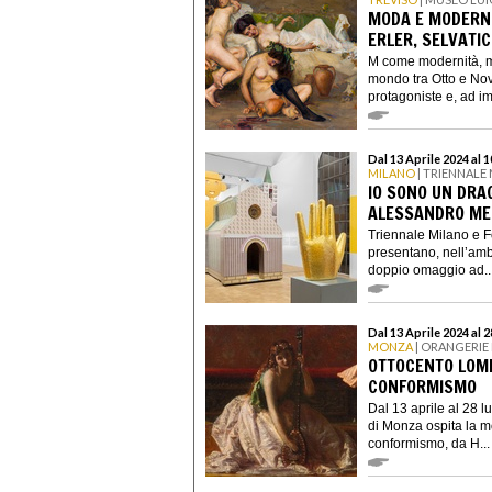
MODA E MODERNIT
ERLER, SELVATI
M come modernità, m
mondo tra Otto e No
protagoniste e, ad im
Dal 13 Aprile 2024 al
MILANO
| TRIENNALE
IO SONO UN DRAG
ALESSANDRO ME
Triennale Milano e F
presentano, nell’ambi
doppio omaggio ad..
Dal 13 Aprile 2024 al 
MONZA
| ORANGERIE 
OTTOCENTO LOMB
CONFORMISMO
Dal 13 aprile al 28 l
di Monza ospita la m
conformismo, da H...