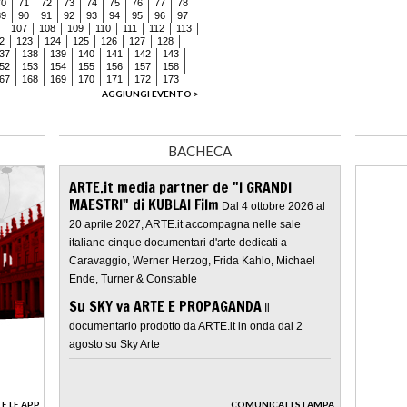
70
71
72
73
74
75
76
77
78
89
90
91
92
93
94
95
96
97
107
108
109
110
111
112
113
2
123
124
125
126
127
128
37
138
139
140
141
142
143
52
153
154
155
156
157
158
67
168
169
170
171
172
173
AGGIUNGI EVENTO >
BACHECA
ARTE.it media partner de "I GRANDI
MAESTRI" di KUBLAI Film
Dal 4 ottobre 2026 al
20 aprile 2027, ARTE.it accompagna nelle sale
italiane cinque documentari d'arte dedicati a
Caravaggio, Werner Herzog, Frida Kahlo, Michael
Ende, Turner & Constable
Su SKY va ARTE E PROPAGANDA
Il
documentario prodotto da ARTE.it in onda dal 2
agosto su Sky Arte
E LE APP
COMUNICATI STAMPA