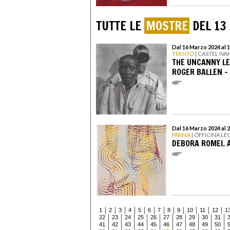
TUTTE LE
MOSTRE
DEL 13
Dal 16 Marzo 2024 al 1
TRENTO
| CASTEL IV
THE UNCANNY LEN
ROGER BALLEN – 
Dal 16 Marzo 2024 al 2
PARMA
| OFFICINA LE
DEBORA ROMEI. 
1
2
3
4
5
6
7
8
9
10
11
12
1
22
23
24
25
26
27
28
29
30
31
41
42
43
44
45
46
47
48
49
50