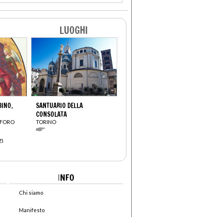
LUOGHI
INO,
SANTUARIO DELLA
CONSOLATA
OFORO
TORINO
ZI
I
NFO
Chi siamo
Manifesto