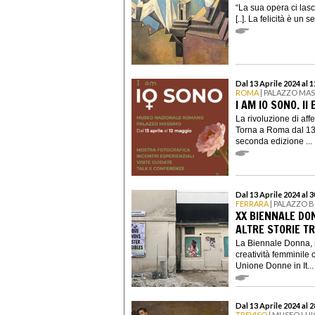
“La sua opera ci lasc
[..]. La felicità è un 
Dal 13 Aprile 2024 al 
ROMA
| PALAZZO MA
I AM IO SONO. II
La rivoluzione di aff
Torna a Roma dal 13 
seconda edizione ...
Dal 13 Aprile 2024 al 
FERRARA
| PALAZZO 
XX BIENNALE DON
ALTRE STORIE T
La Biennale Donna, s
creatività femminil
Unione Donne in It...
Dal 13 Aprile 2024 al 
TREVISO
| MUSEO LUI