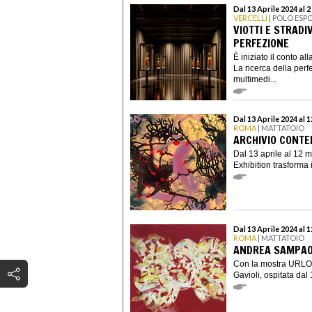
Dal 13 Aprile 2024 al 
VERCELLI
| POLO ESP
VIOTTI E STRADI
PERFEZIONE
È iniziato il conto a
La ricerca della perf
multimedi...
Dal 13 Aprile 2024 al 
ROMA
| MATTATOIO
ARCHIVIO CONTE
Dal 13 aprile al 12
Exhibition trasforma 
Dal 13 Aprile 2024 al 
ROMA
| MATTATOIO
ANDREA SAMPAOL
Con la mostra URLO.
Gavioli, ospitata dal