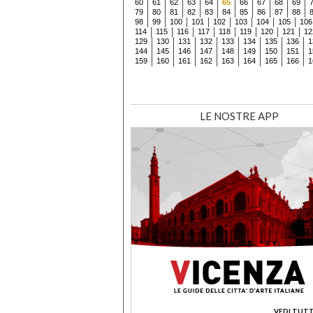
60
61
62
63
64
65
66
67
68
69
79
80
81
82
83
84
85
86
87
88
98
99
100
101
102
103
104
105
106
114
115
116
117
118
119
120
121
12
129
130
131
132
133
134
135
136
1
144
145
146
147
148
149
150
151
1
159
160
161
162
163
164
165
166
1
LE NOSTRE APP
VEDI TUTT