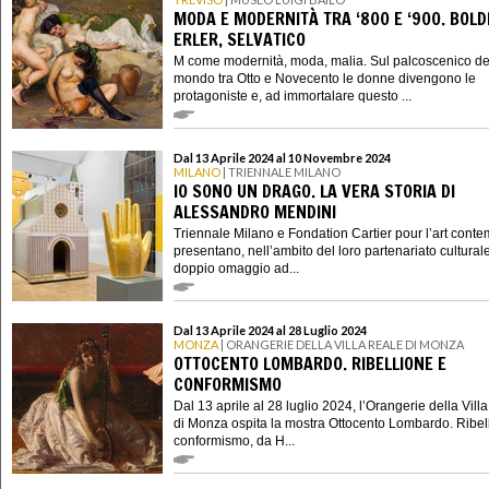
MODA E MODERNITÀ TRA ‘800 E ‘900. BOLDI
ERLER, SELVATICO
M come modernità, moda, malia. Sul palcoscenico de
mondo tra Otto e Novecento le donne divengono le
protagoniste e, ad immortalare questo ...
Dal 13 Aprile 2024 al 10 Novembre 2024
MILANO
| TRIENNALE MILANO
IO SONO UN DRAGO. LA VERA STORIA DI
ALESSANDRO MENDINI
Triennale Milano e Fondation Cartier pour l’art cont
presentano, nell’ambito del loro partenariato cultural
doppio omaggio ad...
Dal 13 Aprile 2024 al 28 Luglio 2024
MONZA
| ORANGERIE DELLA VILLA REALE DI MONZA
OTTOCENTO LOMBARDO. RIBELLIONE E
CONFORMISMO
Dal 13 aprile al 28 luglio 2024, l’Orangerie della Vill
di Monza ospita la mostra Ottocento Lombardo. Ribel
conformismo, da H...