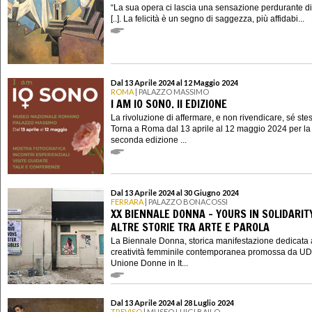
“La sua opera ci lascia una sensazione perdurante di 
[..]. La felicità è un segno di saggezza, più affidabi...
Dal 13 Aprile 2024 al 12 Maggio 2024
ROMA
| PALAZZO MASSIMO
I AM IO SONO. II EDIZIONE
La rivoluzione di affermare, e non rivendicare, sé ste
Torna a Roma dal 13 aprile al 12 maggio 2024 per la
seconda edizione ...
Dal 13 Aprile 2024 al 30 Giugno 2024
FERRARA
| PALAZZO BONACOSSI
XX BIENNALE DONNA - YOURS IN SOLIDARIT
ALTRE STORIE TRA ARTE E PAROLA
La Biennale Donna, storica manifestazione dedicata 
creatività femminile contemporanea promossa da UD
Unione Donne in It...
Dal 13 Aprile 2024 al 28 Luglio 2024
TREVISO
| MUSEO LUIGI BAILO