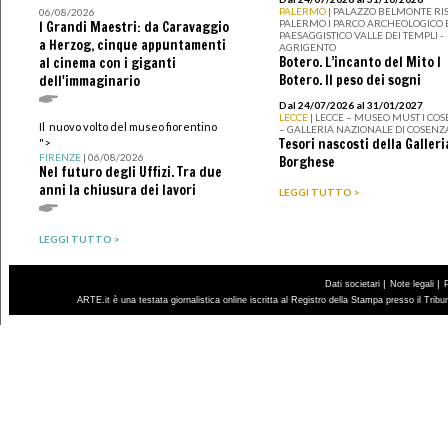
PALERMO
| PALAZZO BELMONTE RIS
06/08/2026
PALERMO I PARCO ARCHEOLOGICO 
I Grandi Maestri: da Caravaggio
PAESAGGISTICO VALLE DEI TEMPLI -
a Herzog, cinque appuntamenti
AGRIGENTO
Botero. L’incanto del Mito I
al cinema con i giganti
Botero. Il peso dei sogni
dell'immaginario
Dal 24/07/2026 al 31/01/2027
LECCE
| LECCE – MUSEO MUST I CO
Il nuovo volto del museo fiorentino
– GALLERIA NAZIONALE DI COSENZ
Tesori nascosti della Galleri
">
FIRENZE
| 06/08/2026
Borghese
Nel futuro degli Uffizi. Tra due
anni la chiusura dei lavori
LEGGI TUTTO >
LEGGI TUTTO >
|
|
Dati societari
Note legali
ARTE.it è una testata giornalistica online iscritta al Registro della Stampa presso il Trib