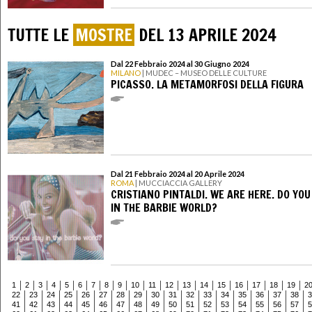
TUTTE LE
MOSTRE
DEL 13 APRILE 2024
Dal 22 Febbraio 2024 al 30 Giugno 2024
MILANO
| MUDEC – MUSEO DELLE CULTURE
PICASSO. LA METAMORFOSI DELLA FIGURA
Dal 21 Febbraio 2024 al 20 Aprile 2024
ROMA
| MUCCIACCIA GALLERY
CRISTIANO PINTALDI. WE ARE HERE. DO YOU
IN THE BARBIE WORLD?
1
2
3
4
5
6
7
8
9
10
11
12
13
14
15
16
17
18
19
2
22
23
24
25
26
27
28
29
30
31
32
33
34
35
36
37
38
3
41
42
43
44
45
46
47
48
49
50
51
52
53
54
55
56
57
5