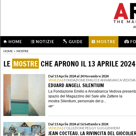
d
HOME
NOTIZIE
GUIDE
MOSTRE
F
HOME
>
MOSTRE
LE
MOSTRE
CHE APRONO IL 13 APRILE 2024
Dal 13 Aprile 2024 al 24 Novembre 2024
VENEZIA
| FONDAZIONE EMILIO E ANNABIANCA VEDOVA
EDUARD ANGELI. SILENTIUM
La Fondazione Emilio e Annabianca Vedova presenta
spazio del Magazzino del Sale alle Zattere la
mostra Silentium, personale del p...
Dal 13 Aprile 2024 al 16 Settembre 2024
VENEZIA
| COLLEZIONE PEGGY GUGGENHEIM
JEAN COCTEAU. LA RIVINCITA DEL GIOCOLIE