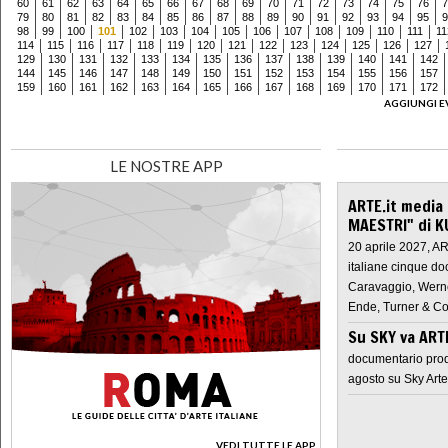
60
61
62
63
64
65
66
67
68
69
70
71
72
73
74
75
76
7
79
80
81
82
83
84
85
86
87
88
89
90
91
92
93
94
95
9
98
99
100
101
102
103
104
105
106
107
108
109
110
111
11
114
115
116
117
118
119
120
121
122
123
124
125
126
127
129
130
131
132
133
134
135
136
137
138
139
140
141
142
144
145
146
147
148
149
150
151
152
153
154
155
156
157
159
160
161
162
163
164
165
166
167
168
169
170
171
172
AGGIUNGI E
LE NOSTRE APP
ARTE.it media
MAESTRI" di K
20 aprile 2027, A
italiane cinque do
Caravaggio, Werne
Ende, Turner & Co
Su SKY va AR
documentario prod
agosto su Sky Arte
VEDI TUTTE LE APP