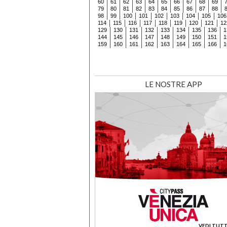
60
61
62
63
64
65
66
67
68
69
79
80
81
82
83
84
85
86
87
88
98
99
100
101
102
103
104
105
106
114
115
116
117
118
119
120
121
12
129
130
131
132
133
134
135
136
1
144
145
146
147
148
149
150
151
1
159
160
161
162
163
164
165
166
1
LE NOSTRE APP
VEDI TUTT