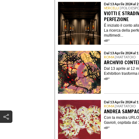
Dal 13 Aprile 2024 al 
VERCELLI
| POLO ESP
VIOTTI E STRADI
PERFEZIONE
È iniziato il conto a
La ricerca della perf
multimedi...
Dal 13 Aprile 2024 al 
ROMA
| MATTATOIO
ARCHIVIO CONTE
Dal 13 aprile al 12
Exhibition trasforma 
Dal 13 Aprile 2024 al 
ROMA
| MATTATOIO
ANDREA SAMPAOL
Con la mostra URLO.
Gavioli, ospitata dal