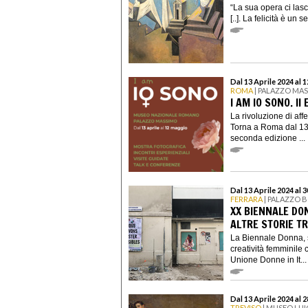
“La sua opera ci lasc
[..]. La felicità è un 
Dal 13 Aprile 2024 al 
ROMA
| PALAZZO MA
I AM IO SONO. II
La rivoluzione di aff
Torna a Roma dal 13 
seconda edizione ...
Dal 13 Aprile 2024 al 
FERRARA
| PALAZZO 
XX BIENNALE DON
ALTRE STORIE T
La Biennale Donna, s
creatività femminil
Unione Donne in It...
Dal 13 Aprile 2024 al 
TREVISO
| MUSEO LUI