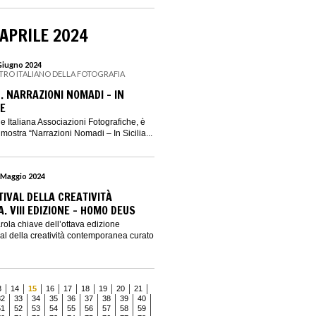
 APRILE 2024
 Giugno 2024
ENTRO ITALIANO DELLA FOTOGRAFIA
. NARRAZIONI NOMADI – IN
VE
e Italiana Associazioni Fotografiche, è
a mostra “Narrazioni Nomadi – In Sicilia...
9 Maggio 2024
TIVAL DELLA CREATIVITÀ
 VIII EDIZIONE - HOMO DEUS
la chiave dell’ottava edizione
l della creatività contemporanea curato
3
14
15
16
17
18
19
20
21
32
33
34
35
36
37
38
39
40
51
52
53
54
55
56
57
58
59