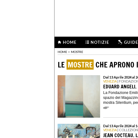
HOME
NOTIZIE
GUIDE
HOME
>
MOSTRE
LE
MOSTRE
CHE APRONO I
Dal 13 Aprile 2024 al
VENEZIA
| FONDAZION
EDUARD ANGELI.
La Fondazione Emili
spazio del Magazzino
mostra Silentium, per
Dal 13 Aprile 2024 al 
VENEZIA
| COLLEZIO
JEAN COCTEAU. L