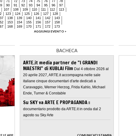
70
71
72
73
74
75
76
77
78
89
90
91
92
93
94
95
96
97
107
108
109
110
111
112
113
2
123
124
125
126
127
128
37
138
139
140
141
142
143
52
153
154
155
156
157
158
67
168
169
170
171
172
173
AGGIUNGI EVENTO >
BACHECA
ARTE.it media partner de "I GRANDI
MAESTRI" di KUBLAI Film
Dal 4 ottobre 2026 al
20 aprile 2027, ARTE.it accompagna nelle sale
italiane cinque documentari d'arte dedicati a
Caravaggio, Werner Herzog, Frida Kahlo, Michael
Ende, Turner & Constable
Su SKY va ARTE E PROPAGANDA
Il
documentario prodotto da ARTE.it in onda dal 2
agosto su Sky Arte
E LE APP
COMUNICATI STAMPA