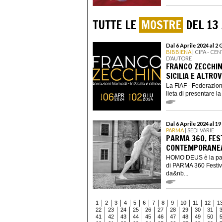
TUTTE LE
MOSTRE
DEL 13
Dal 6 Aprile 2024 al 2
BIBBIENA
| CIFA - C
D’AUTORE
FRANCO ZECCHIN
SICILIA E ALTRO
La FIAF - Federazion
lieta di presentare l
Dal 6 Aprile 2024 al 1
PARMA
| SEDI VARIE
PARMA 360. FES
CONTEMPORANEA.
HOMO DEUS è la paro
di PARMA 360 Festiva
da&nb...
1
2
3
4
5
6
7
8
9
10
11
12
1
22
23
24
25
26
27
28
29
30
31
41
42
43
44
45
46
47
48
49
50