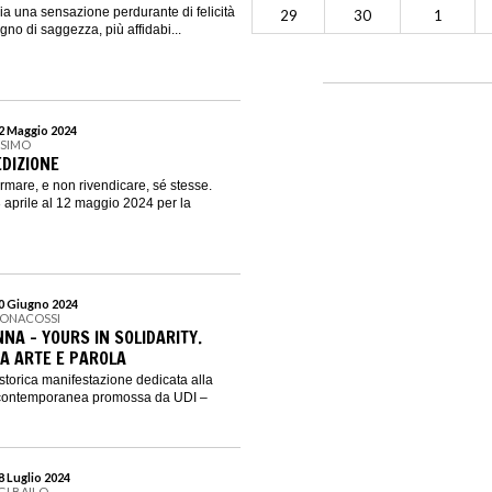
ia una sensazione perdurante di felicità
29
30
1
segno di saggezza, più affidabi...
12 Maggio 2024
SSIMO
 EDIZIONE
ermare, e non rivendicare, sé stesse.
aprile al 12 maggio 2024 per la
30 Giugno 2024
BONACOSSI
NA - YOURS IN SOLIDARITY.
RA ARTE E PAROLA
torica manifestazione dedicata alla
e contemporanea promossa da UDI –
28 Luglio 2024
GI BAILO