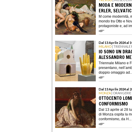
MODA E MODERNIT
ERLER, SELVATI
M come modernità, m
mondo tra Otto e No
protagoniste e, ad im
Dal 13 Aprile 2024 al
MILANO
| TRIENNALE
IO SONO UN DRAG
ALESSANDRO ME
Triennale Milano e F
presentano, nell’ambi
doppio omaggio ad..
Dal 13 Aprile 2024 al 
MONZA
| ORANGERIE 
OTTOCENTO LOMB
CONFORMISMO
Dal 13 aprile al 28 l
di Monza ospita la m
conformismo, da H...