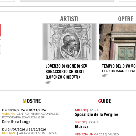
>
ARTISTI
OPERE
LORENZO DI CIONE DI SER
TEMPIO DEL DIVO R
BONACCORTO GHIBERTI
FORO ROMANO E PAL
(LORENZO GHIBERTI)
M
OSTRE
G
UIDE
Dal 30/07/2026 al 01/11/2026
MILANO
|
OPERA
VERONA
| CENTRO INTERNAZIONALE DI
Sposalizio della Vergine
FOTOGRAFIA SCAVI SCALIGERI
Dorothea Lange
TORINO
|
LOCALE
Murazzi
Dal 24/07/2026 al 31/10/2026
PALERMO
| PALAZZO BELMONTE RISO -
VENEZIA UNICA 2015
|
MUSEO