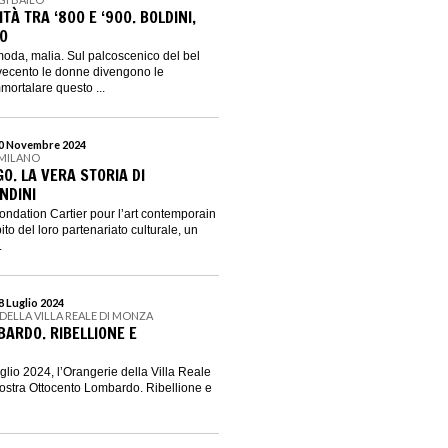
À TRA ‘800 E ‘900. BOLDINI,
CO
oda, malia. Sul palcoscenico del bel
vecento le donne divengono le
mortalare questo ...
 10 Novembre 2024
 MILANO
O. LA VERA STORIA DI
NDINI
ondation Cartier pour l’art contemporain
to del loro partenariato culturale, un
.
28 Luglio 2024
DELLA VILLA REALE DI MONZA
ARDO. RIBELLIONE E
uglio 2024, l’Orangerie della Villa Reale
ostra Ottocento Lombardo. Ribellione e