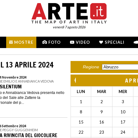
venerdì 7 agosto 2026
MOSTRE
FOTO
VIDEO
SPECIALI
L 13 APRILE 2024
Regione
 24 Novembre 2024
APR
E EMILIO E ANNABIANCA VEDOVA
 SILENTIUM
LUN
MAR
MER
o e Annabianca Vedova presenta nello
 del Sale alle Zattere la
1
2
3
sonale del p...
8
9
10
15
16
17
16 Settembre 2024
NE PEGGY GUGGENHEIM
22
23
24
A RIVINCITA DEL GIOCOLIERE