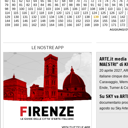
60
61
62
63
64
65
66
67
68
69
70
71
72
73
74
75
76
7
79
80
81
82
83
84
85
86
87
88
89
90
91
92
93
94
95
9
98
99
100
101
102
103
104
105
106
107
108
109
110
111
11
114
115
116
117
118
119
120
121
122
123
124
125
126
127
129
130
131
132
133
134
135
136
137
138
139
140
141
142
144
145
146
147
148
149
150
151
152
153
154
155
156
157
159
160
161
162
163
164
165
166
167
168
169
170
171
172
AGGIUNGI E
LE NOSTRE APP
ARTE.it media
MAESTRI" di K
20 aprile 2027, A
italiane cinque do
Caravaggio, Werne
Ende, Turner & Co
Su SKY va AR
documentario prod
agosto su Sky Arte
VEDI TUTTE LE APP