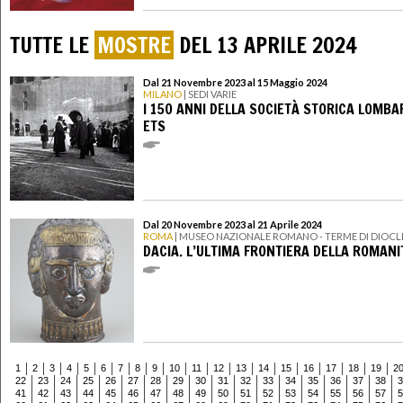
TUTTE LE
MOSTRE
DEL 13 APRILE 2024
Dal 21 Novembre 2023 al 15 Maggio 2024
MILANO
| SEDI VARIE
I 150 ANNI DELLA SOCIETÀ STORICA LOMB
ETS
Dal 20 Novembre 2023 al 21 Aprile 2024
ROMA
| MUSEO NAZIONALE ROMANO - TERME DI DIOC
DACIA. L’ULTIMA FRONTIERA DELLA ROMANI
1
2
3
4
5
6
7
8
9
10
11
12
13
14
15
16
17
18
19
2
22
23
24
25
26
27
28
29
30
31
32
33
34
35
36
37
38
3
41
42
43
44
45
46
47
48
49
50
51
52
53
54
55
56
57
5