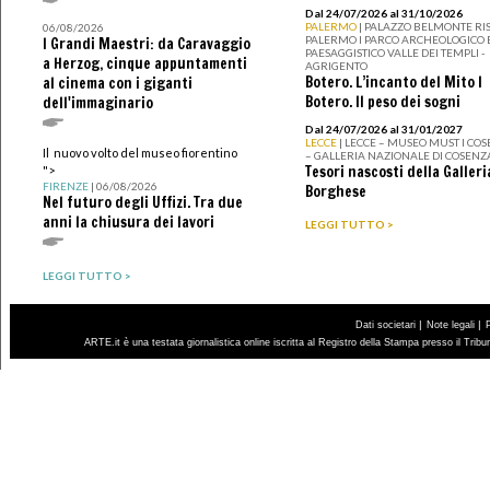
Dal 24/07/2026 al 31/10/2026
PALERMO
| PALAZZO BELMONTE RIS
06/08/2026
PALERMO I PARCO ARCHEOLOGICO 
I Grandi Maestri: da Caravaggio
PAESAGGISTICO VALLE DEI TEMPLI -
a Herzog, cinque appuntamenti
AGRIGENTO
Botero. L’incanto del Mito I
al cinema con i giganti
Botero. Il peso dei sogni
dell'immaginario
Dal 24/07/2026 al 31/01/2027
LECCE
| LECCE – MUSEO MUST I CO
Il nuovo volto del museo fiorentino
– GALLERIA NAZIONALE DI COSENZ
Tesori nascosti della Galleri
">
FIRENZE
| 06/08/2026
Borghese
Nel futuro degli Uffizi. Tra due
anni la chiusura dei lavori
LEGGI TUTTO >
LEGGI TUTTO >
|
|
Dati societari
Note legali
ARTE.it è una testata giornalistica online iscritta al Registro della Stampa presso il Trib