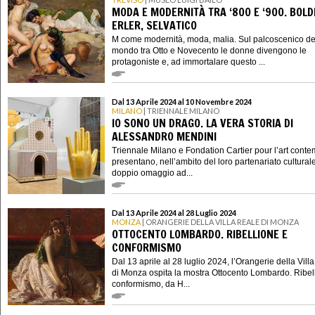
MODA E MODERNITÀ TRA ‘800 E ‘900. BOLDI
ERLER, SELVATICO
M come modernità, moda, malia. Sul palcoscenico de
mondo tra Otto e Novecento le donne divengono le
protagoniste e, ad immortalare questo ...
Dal 13 Aprile 2024 al 10 Novembre 2024
MILANO
| TRIENNALE MILANO
IO SONO UN DRAGO. LA VERA STORIA DI
ALESSANDRO MENDINI
Triennale Milano e Fondation Cartier pour l’art cont
presentano, nell’ambito del loro partenariato cultural
doppio omaggio ad...
Dal 13 Aprile 2024 al 28 Luglio 2024
MONZA
| ORANGERIE DELLA VILLA REALE DI MONZA
OTTOCENTO LOMBARDO. RIBELLIONE E
CONFORMISMO
Dal 13 aprile al 28 luglio 2024, l’Orangerie della Vill
di Monza ospita la mostra Ottocento Lombardo. Ribel
conformismo, da H...