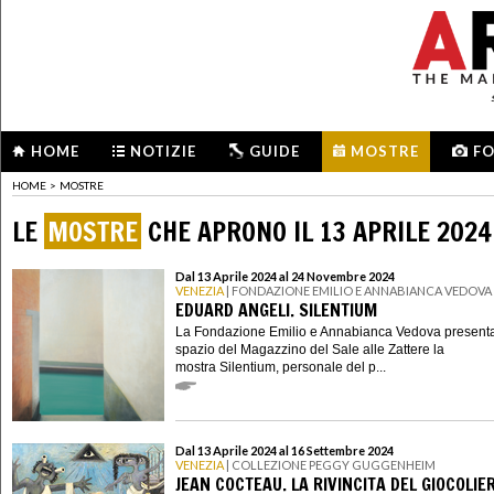
HOME
NOTIZIE
GUIDE
MOSTRE
F
HOME
>
MOSTRE
LE
MOSTRE
CHE APRONO IL 13 APRILE 2024
Dal 13 Aprile 2024 al 24 Novembre 2024
VENEZIA
| FONDAZIONE EMILIO E ANNABIANCA VEDOVA
EDUARD ANGELI. SILENTIUM
La Fondazione Emilio e Annabianca Vedova presenta
spazio del Magazzino del Sale alle Zattere la
mostra Silentium, personale del p...
Dal 13 Aprile 2024 al 16 Settembre 2024
VENEZIA
| COLLEZIONE PEGGY GUGGENHEIM
JEAN COCTEAU. LA RIVINCITA DEL GIOCOLIE