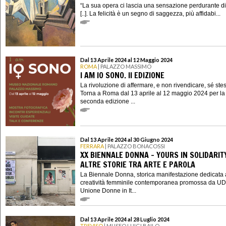
“La sua opera ci lascia una sensazione perdurante di 
[..]. La felicità è un segno di saggezza, più affidabi...
Dal 13 Aprile 2024 al 12 Maggio 2024
ROMA
| PALAZZO MASSIMO
I AM IO SONO. II EDIZIONE
La rivoluzione di affermare, e non rivendicare, sé ste
Torna a Roma dal 13 aprile al 12 maggio 2024 per la
seconda edizione ...
Dal 13 Aprile 2024 al 30 Giugno 2024
FERRARA
| PALAZZO BONACOSSI
XX BIENNALE DONNA - YOURS IN SOLIDARIT
ALTRE STORIE TRA ARTE E PAROLA
La Biennale Donna, storica manifestazione dedicata 
creatività femminile contemporanea promossa da UD
Unione Donne in It...
Dal 13 Aprile 2024 al 28 Luglio 2024
TREVISO
| MUSEO LUIGI BAILO