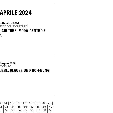
 APRILE 2024
 Settembre 2024
USEO DELLE CULTURE
, CULTURE, MODA DENTRO E
A
 Giugno 2024
VECENTO
LIEBE, GLAUBE UND HOFFNUNG
3
14
15
16
17
18
19
20
21
32
33
34
35
36
37
38
39
40
51
52
53
54
55
56
57
58
59