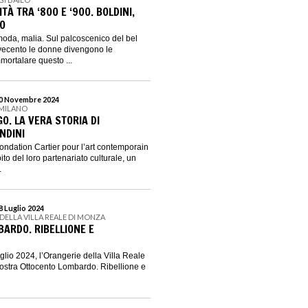
À TRA ‘800 E ‘900. BOLDINI,
CO
oda, malia. Sul palcoscenico del bel
vecento le donne divengono le
mortalare questo ...
 10 Novembre 2024
 MILANO
O. LA VERA STORIA DI
NDINI
ondation Cartier pour l’art contemporain
to del loro partenariato culturale, un
.
28 Luglio 2024
DELLA VILLA REALE DI MONZA
ARDO. RIBELLIONE E
uglio 2024, l’Orangerie della Villa Reale
ostra Ottocento Lombardo. Ribellione e