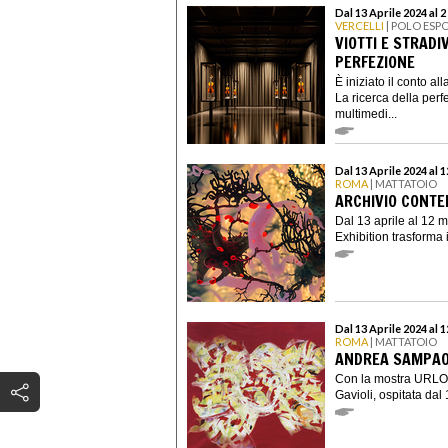
Dal 13 Aprile 2024 al 
VERCELLI
| POLO ESP
VIOTTI E STRADI
PERFEZIONE
È iniziato il conto a
La ricerca della perf
multimedi...
Dal 13 Aprile 2024 al 
ROMA
| MATTATOIO
ARCHIVIO CONTE
Dal 13 aprile al 12
Exhibition trasforma 
Dal 13 Aprile 2024 al 
ROMA
| MATTATOIO
ANDREA SAMPAOL
Con la mostra URLO.
Gavioli, ospitata dal