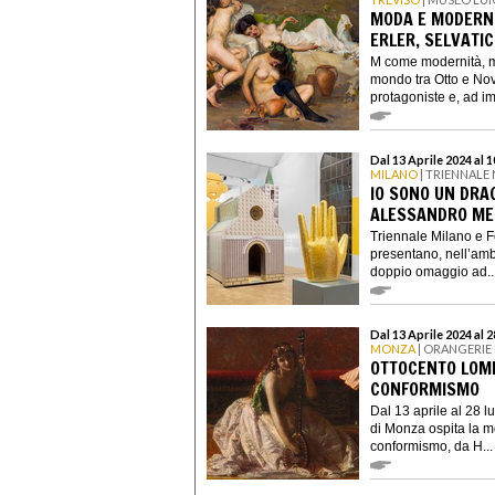
MODA E MODERNIT
ERLER, SELVATI
M come modernità, m
mondo tra Otto e No
protagoniste e, ad im
Dal 13 Aprile 2024 al
MILANO
| TRIENNALE
IO SONO UN DRAG
ALESSANDRO ME
Triennale Milano e F
presentano, nell’ambi
doppio omaggio ad..
Dal 13 Aprile 2024 al 
MONZA
| ORANGERIE 
OTTOCENTO LOMB
CONFORMISMO
Dal 13 aprile al 28 l
di Monza ospita la m
conformismo, da H...