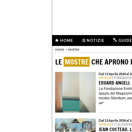
HOME
NOTIZIE
GUIDE
HOME
>
MOSTRE
LE
MOSTRE
CHE APRONO I
Dal 13 Aprile 2024 al
VENEZIA
| FONDAZION
EDUARD ANGELI.
La Fondazione Emili
spazio del Magazzino
mostra Silentium, per
Dal 13 Aprile 2024 al 
VENEZIA
| COLLEZIO
JEAN COCTEAU. L