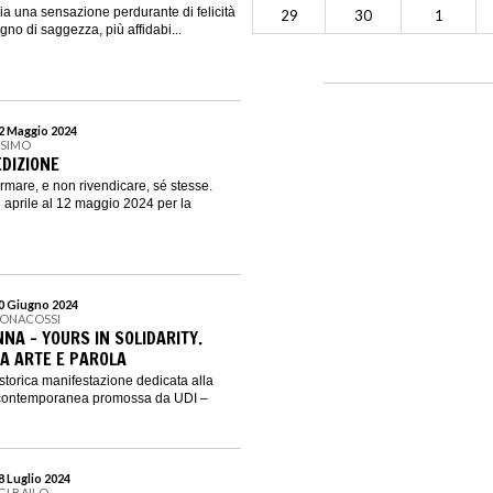
ia una sensazione perdurante di felicità
29
30
1
segno di saggezza, più affidabi...
12 Maggio 2024
SSIMO
 EDIZIONE
ermare, e non rivendicare, sé stesse.
aprile al 12 maggio 2024 per la
30 Giugno 2024
BONACOSSI
NA - YOURS IN SOLIDARITY.
RA ARTE E PAROLA
torica manifestazione dedicata alla
e contemporanea promossa da UDI –
28 Luglio 2024
GI BAILO