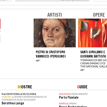
>
ARTISTI
OPERE
PIETRO DI CRISTOFORO
SANTI GIROLAMO E
VANNUCCI (PERUGINO)
GIOVANNI BATTISTA
TOMMASO DI SER GI
CASSAI (MASACCIO)
THE NATIONAL GALL
M
OSTRE
G
UIDE
Dal 30/07/2026 al 01/11/2026
AQUILEIA
|
MONUMENTO
VERONA
| CENTRO INTERNAZIONALE DI
Porto Fluviale
FOTOGRAFIA SCAVI SCALIGERI
Dorothea Lange
NAPOLI
|
OPERA
Parco Archeologico