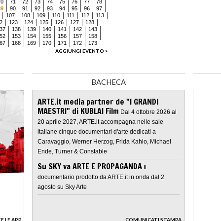
70
71
72
73
74
75
76
77
78
89
90
91
92
93
94
95
96
97
107
108
109
110
111
112
113
2
123
124
125
126
127
128
37
138
139
140
141
142
143
52
153
154
155
156
157
158
67
168
169
170
171
172
173
AGGIUNGI EVENTO >
BACHECA
ARTE.it media partner de "I GRANDI
MAESTRI" di KUBLAI Film
Dal 4 ottobre 2026 al
20 aprile 2027, ARTE.it accompagna nelle sale
italiane cinque documentari d'arte dedicati a
Caravaggio, Werner Herzog, Frida Kahlo, Michael
Ende, Turner & Constable
Su SKY va ARTE E PROPAGANDA
Il
documentario prodotto da ARTE.it in onda dal 2
agosto su Sky Arte
E LE APP
COMUNICATI STAMPA