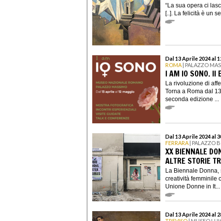
“La sua opera ci lasc
[..]. La felicità è un 
Dal 13 Aprile 2024 al 
ROMA
| PALAZZO MA
I AM IO SONO. II
La rivoluzione di aff
Torna a Roma dal 13 
seconda edizione ...
Dal 13 Aprile 2024 al 
FERRARA
| PALAZZO 
XX BIENNALE DON
ALTRE STORIE T
La Biennale Donna, s
creatività femminil
Unione Donne in It...
Dal 13 Aprile 2024 al 
TREVISO
| MUSEO LUI