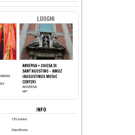
LUOGHI
ANVERSA • CHIESA DI
SANT’AGOSTINO - AMUZ
OVANNI
(AUGUSTINUS MUSIC
CENTER)
ERY
ANVERSA
I
NFO
Chi siamo
Manifesto