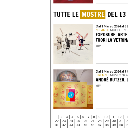
TUTTE LE
MOSTRE
DEL 13
Dal 1 Marzo 2024 al 8
MILANO
| MUDEC - M
EXPOSURE. ARTE
FUORI LA VETRIN
Dal 1 Marzo 2024 al 9
FIRENZE
| MUSEO NO
ANDRÉ BUTZER. 
1
2
3
4
5
6
7
8
9
10
11
12
1
22
23
24
25
26
27
28
29
30
31
41
42
43
44
45
46
47
48
49
50