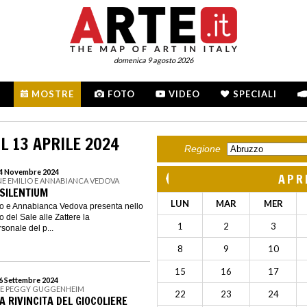
domenica 9 agosto 2026
MOSTRE
FOTO
VIDEO
SPECIALI
L 13 APRILE 2024
Regione
 24 Novembre 2024
APR
E EMILIO E ANNABIANCA VEDOVA
 SILENTIUM
LUN
MAR
MER
o e Annabianca Vedova presenta nello
 del Sale alle Zattere la
1
2
3
sonale del p...
8
9
10
15
16
17
16 Settembre 2024
NE PEGGY GUGGENHEIM
22
23
24
A RIVINCITA DEL GIOCOLIERE