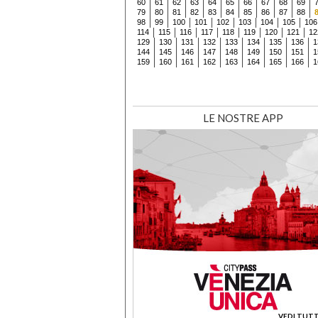
60
61
62
63
64
65
66
67
68
69
79
80
81
82
83
84
85
86
87
88
98
99
100
101
102
103
104
105
106
114
115
116
117
118
119
120
121
12
129
130
131
132
133
134
135
136
1
144
145
146
147
148
149
150
151
1
159
160
161
162
163
164
165
166
1
LE NOSTRE APP
VEDI TUTT