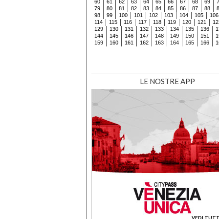
60
61
62
63
64
65
66
67
68
69
79
80
81
82
83
84
85
86
87
88
98
99
100
101
102
103
104
105
106
114
115
116
117
118
119
120
121
12
129
130
131
132
133
134
135
136
1
144
145
146
147
148
149
150
151
1
159
160
161
162
163
164
165
166
1
LE NOSTRE APP
VEDI TUTT