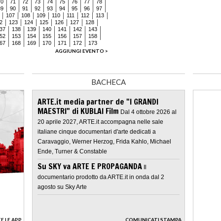
70
71
72
73
74
75
76
77
78
89
90
91
92
93
94
95
96
97
107
108
109
110
111
112
113
2
123
124
125
126
127
128
37
138
139
140
141
142
143
52
153
154
155
156
157
158
67
168
169
170
171
172
173
AGGIUNGI EVENTO >
BACHECA
ARTE.it media partner de "I GRANDI
MAESTRI" di KUBLAI Film
Dal 4 ottobre 2026 al
20 aprile 2027, ARTE.it accompagna nelle sale
italiane cinque documentari d'arte dedicati a
Caravaggio, Werner Herzog, Frida Kahlo, Michael
Ende, Turner & Constable
Su SKY va ARTE E PROPAGANDA
Il
documentario prodotto da ARTE.it in onda dal 2
agosto su Sky Arte
E LE APP
COMUNICATI STAMPA