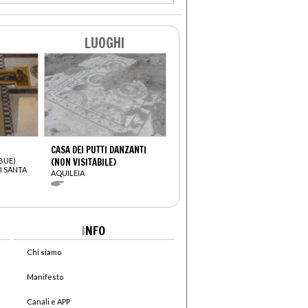
LUOGHI
CASA DEI PUTTI DANZANTI
BUE)
(NON VISITABILE)
I SANTA
AQUILEIA
I
NFO
Chi siamo
Manifesto
Canali e APP