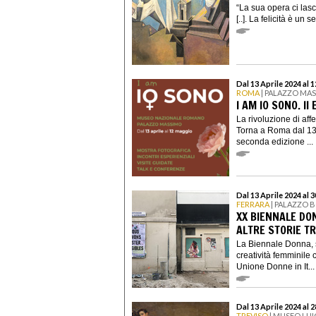
“La sua opera ci lasc
[..]. La felicità è un 
Dal 13 Aprile 2024 al 
ROMA
| PALAZZO MA
I AM IO SONO. II
La rivoluzione di aff
Torna a Roma dal 13 
seconda edizione ...
Dal 13 Aprile 2024 al 
FERRARA
| PALAZZO 
XX BIENNALE DON
ALTRE STORIE T
La Biennale Donna, s
creatività femminil
Unione Donne in It...
Dal 13 Aprile 2024 al 
TREVISO
| MUSEO LUI