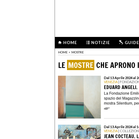
HOME
NOTIZIE
GUIDE
HOME
>
MOSTRE
LE
MOSTRE
CHE APRONO I
Dal 13 Aprile 2024 al
VENEZIA
| FONDAZION
EDUARD ANGELI.
La Fondazione Emili
spazio del Magazzino
mostra Silentium, per
Dal 13 Aprile 2024 al 
VENEZIA
| COLLEZIO
JEAN COCTEAU. L