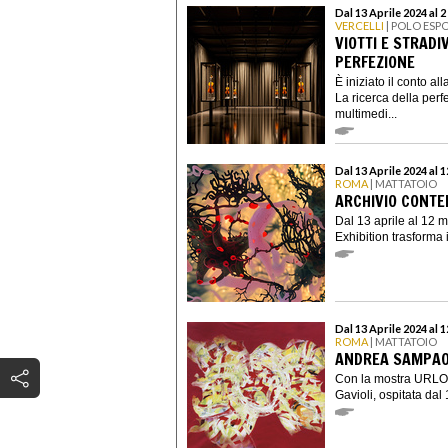
Dal 13 Aprile 2024 al 
VERCELLI
| POLO ESP
VIOTTI E STRADI
PERFEZIONE
È iniziato il conto a
La ricerca della perf
multimedi...
Dal 13 Aprile 2024 al 
ROMA
| MATTATOIO
ARCHIVIO CONTE
Dal 13 aprile al 12
Exhibition trasforma 
Dal 13 Aprile 2024 al 
ROMA
| MATTATOIO
ANDREA SAMPAOL
Con la mostra URLO.
Gavioli, ospitata dal