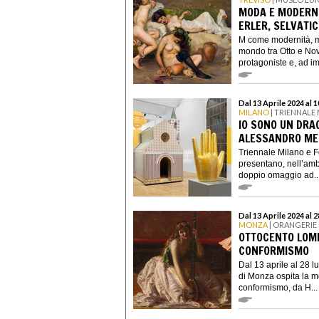
MODA E MODERNIT
ERLER, SELVATI
M come modernità, m
mondo tra Otto e No
protagoniste e, ad im
Dal 13 Aprile 2024 al
MILANO
| TRIENNALE
IO SONO UN DRAG
ALESSANDRO ME
Triennale Milano e F
presentano, nell’ambi
doppio omaggio ad..
Dal 13 Aprile 2024 al 
MONZA
| ORANGERIE 
OTTOCENTO LOMB
CONFORMISMO
Dal 13 aprile al 28 l
di Monza ospita la m
conformismo, da H...