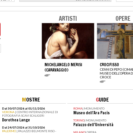
>
ARTISTI
OPERE
MICHELANGELO MERISI
CROCIFISSO
(CARAVAGGIO)
CENNI DI PEPO (CIMA
MUSEO DELL’OPERA D
CROCE
M
OSTRE
G
UIDE
Dal 30/07/2026 al 01/11/2026
ROMA
|
MONUMENTO
VERONA
| CENTRO INTERNAZIONALE DI
Museo dell'Ara Pacis
FOTOGRAFIA SCAVI SCALIGERI
Dorothea Lange
TORINO
|
MONUMENTO
Palazzo dell'Università
Dal 24/07/2026 al 31/10/2026
PALERMO
| PALAZZO BELMONTE RISO -
MILANO
|
OPERA