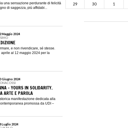
ia una sensazione perdurante di felicità
29
30
1
segno di saggezza, più affidabi...
12 Maggio 2024
SSIMO
 EDIZIONE
ermare, e non rivendicare, sé stesse.
aprile al 12 maggio 2024 per la
30 Giugno 2024
BONACOSSI
NA - YOURS IN SOLIDARITY.
RA ARTE E PAROLA
torica manifestazione dedicata alla
e contemporanea promossa da UDI –
28 Luglio 2024
GI BAILO