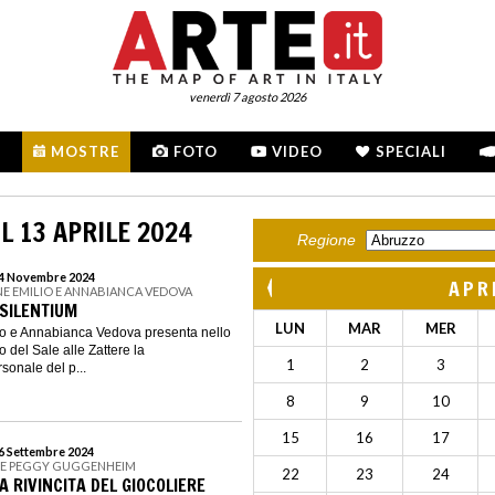
venerdì 7 agosto 2026
MOSTRE
FOTO
VIDEO
SPECIALI
L 13 APRILE 2024
Regione
 24 Novembre 2024
APR
E EMILIO E ANNABIANCA VEDOVA
 SILENTIUM
LUN
MAR
MER
o e Annabianca Vedova presenta nello
 del Sale alle Zattere la
1
2
3
sonale del p...
8
9
10
15
16
17
16 Settembre 2024
NE PEGGY GUGGENHEIM
22
23
24
A RIVINCITA DEL GIOCOLIERE