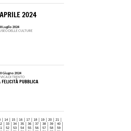
 APRILE 2024
8 Luglio 2024
USEO DELLE CULTURE
30 Giugno 2024
IVICA DI TRENTO
 FELICITÀ PUBBLICA
3
14
15
16
17
18
19
20
21
32
33
34
35
36
37
38
39
40
51
52
53
54
55
56
57
58
59