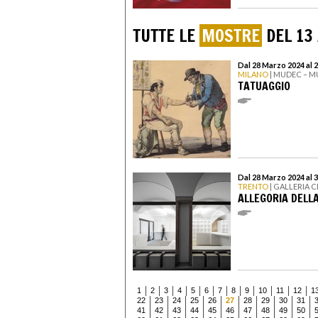
TUTTE LE
MOSTRE
DEL 13
Dal 28 Marzo 2024 al 2
MILANO
| MUDEC – M
TATUAGGIO
Dal 28 Marzo 2024 al 
TRENTO
| GALLERIA C
ALLEGORIA DELLA
1
2
3
4
5
6
7
8
9
10
11
12
1
22
23
24
25
26
27
28
29
30
31
41
42
43
44
45
46
47
48
49
50