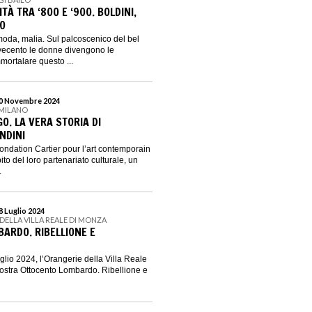
À TRA ‘800 E ‘900. BOLDINI,
CO
oda, malia. Sul palcoscenico del bel
vecento le donne divengono le
mortalare questo ...
 10 Novembre 2024
 MILANO
O. LA VERA STORIA DI
NDINI
ondation Cartier pour l’art contemporain
to del loro partenariato culturale, un
.
28 Luglio 2024
DELLA VILLA REALE DI MONZA
ARDO. RIBELLIONE E
uglio 2024, l’Orangerie della Villa Reale
ostra Ottocento Lombardo. Ribellione e