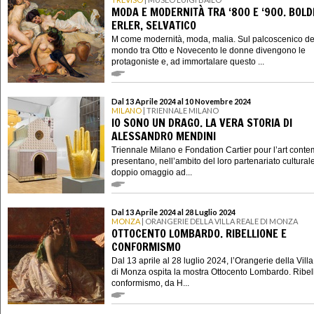
MODA E MODERNITÀ TRA ‘800 E ‘900. BOLDI
ERLER, SELVATICO
M come modernità, moda, malia. Sul palcoscenico de
mondo tra Otto e Novecento le donne divengono le
protagoniste e, ad immortalare questo ...
Dal 13 Aprile 2024 al 10 Novembre 2024
MILANO
| TRIENNALE MILANO
IO SONO UN DRAGO. LA VERA STORIA DI
ALESSANDRO MENDINI
Triennale Milano e Fondation Cartier pour l’art cont
presentano, nell’ambito del loro partenariato cultural
doppio omaggio ad...
Dal 13 Aprile 2024 al 28 Luglio 2024
MONZA
| ORANGERIE DELLA VILLA REALE DI MONZA
OTTOCENTO LOMBARDO. RIBELLIONE E
CONFORMISMO
Dal 13 aprile al 28 luglio 2024, l’Orangerie della Vill
di Monza ospita la mostra Ottocento Lombardo. Ribel
conformismo, da H...