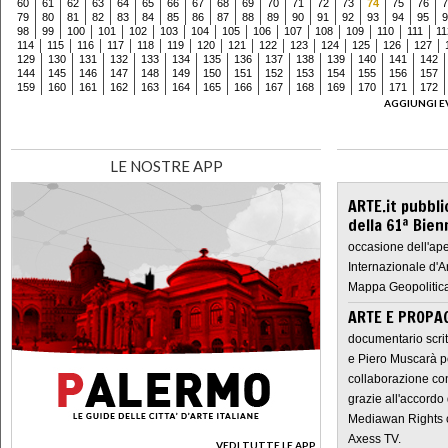
60
61
62
63
64
65
66
67
68
69
70
71
72
73
74
75
76
7
79
80
81
82
83
84
85
86
87
88
89
90
91
92
93
94
95
9
98
99
100
101
102
103
104
105
106
107
108
109
110
111
11
114
115
116
117
118
119
120
121
122
123
124
125
126
127
129
130
131
132
133
134
135
136
137
138
139
140
141
142
144
145
146
147
148
149
150
151
152
153
154
155
156
157
159
160
161
162
163
164
165
166
167
168
169
170
171
172
AGGIUNGI E
LE NOSTRE APP
ARTE.it pubbli
della 61ª Bien
occasione dell'ape
Internazionale d'A
Mappa Geopolitica
ARTE E PROPAG
documentario scrit
e Piero Muscarà pe
collaborazione con
grazie all'accordo 
Mediawan Rights c
Axess TV.
VEDI TUTTE LE APP