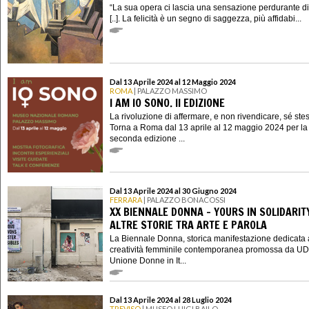
“La sua opera ci lascia una sensazione perdurante di 
[..]. La felicità è un segno di saggezza, più affidabi...
Dal 13 Aprile 2024 al 12 Maggio 2024
ROMA
| PALAZZO MASSIMO
I AM IO SONO. II EDIZIONE
La rivoluzione di affermare, e non rivendicare, sé ste
Torna a Roma dal 13 aprile al 12 maggio 2024 per la
seconda edizione ...
Dal 13 Aprile 2024 al 30 Giugno 2024
FERRARA
| PALAZZO BONACOSSI
XX BIENNALE DONNA - YOURS IN SOLIDARIT
ALTRE STORIE TRA ARTE E PAROLA
La Biennale Donna, storica manifestazione dedicata 
creatività femminile contemporanea promossa da UD
Unione Donne in It...
Dal 13 Aprile 2024 al 28 Luglio 2024
TREVISO
| MUSEO LUIGI BAILO