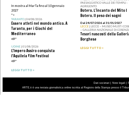
PAESAGGISTICO VALLE DEI TEMPLI -
In mostra al MarTa fino al 10 gennaio
AGRIGENTO
Botero. L’incanto del Mito I
2027
">
Botero. Il peso dei sogni
TARANTO
| 04/08/2026
Essere atleti nel mondo antico. A
Dal 24/07/2026 al 31/01/2027
LECCE
| LECCE – MUSEO MUST I CO
Taranto, per i Giochi del
– GALLERIA NAZIONALE DI COSENZ
Mediterraneo
Tesori nascosti della Galleri
Borghese
UDINE
| 01/08/2026
LEGGI TUTTO >
L'Impero Assiro conquista
l'Aquileia Film Festival
LEGGI TUTTO >
|
|
Dati societari
Note legali
ARTE.it è una testata giornalistica online iscritta al Registro della Stampa presso il Trib