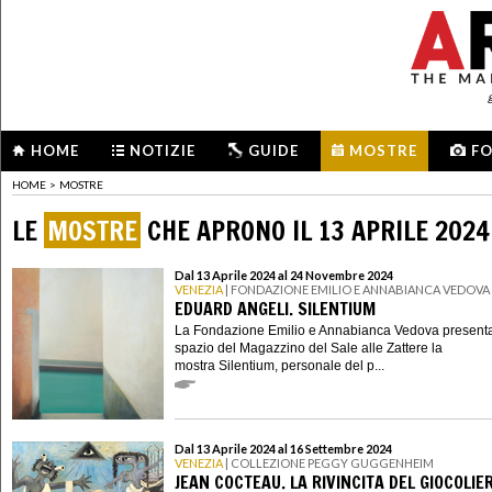
HOME
NOTIZIE
GUIDE
MOSTRE
F
HOME
>
MOSTRE
LE
MOSTRE
CHE APRONO IL 13 APRILE 2024
Dal 13 Aprile 2024 al 24 Novembre 2024
VENEZIA
| FONDAZIONE EMILIO E ANNABIANCA VEDOVA
EDUARD ANGELI. SILENTIUM
La Fondazione Emilio e Annabianca Vedova presenta
spazio del Magazzino del Sale alle Zattere la
mostra Silentium, personale del p...
Dal 13 Aprile 2024 al 16 Settembre 2024
VENEZIA
| COLLEZIONE PEGGY GUGGENHEIM
JEAN COCTEAU. LA RIVINCITA DEL GIOCOLIE