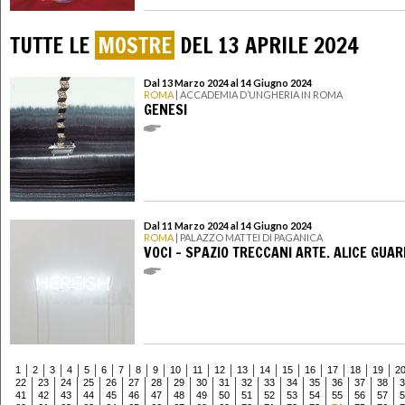
TUTTE LE
MOSTRE
DEL 13 APRILE 2024
Dal 13 Marzo 2024 al 14 Giugno 2024
ROMA
| ACCADEMIA D’UNGHERIA IN ROMA
GENESI
Dal 11 Marzo 2024 al 14 Giugno 2024
ROMA
| PALAZZO MATTEI DI PAGANICA
VOCI – SPAZIO TRECCANI ARTE. ALICE GUAR
1
2
3
4
5
6
7
8
9
10
11
12
13
14
15
16
17
18
19
2
22
23
24
25
26
27
28
29
30
31
32
33
34
35
36
37
38
3
41
42
43
44
45
46
47
48
49
50
51
52
53
54
55
56
57
5