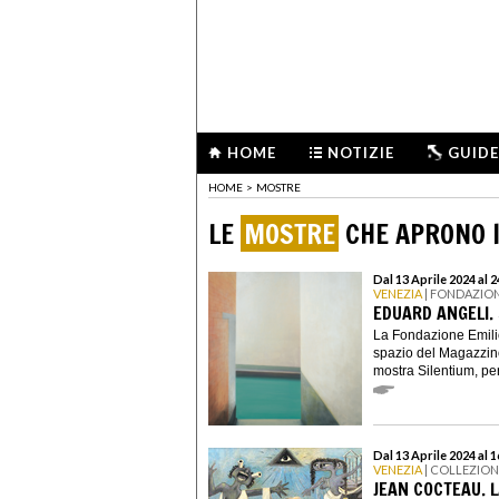
HOME
NOTIZIE
GUIDE
HOME
>
MOSTRE
LE
MOSTRE
CHE APRONO I
Dal 13 Aprile 2024 al
VENEZIA
| FONDAZION
EDUARD ANGELI.
La Fondazione Emili
spazio del Magazzino
mostra Silentium, per
Dal 13 Aprile 2024 al 
VENEZIA
| COLLEZIO
JEAN COCTEAU. L