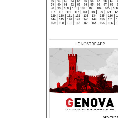
60
61
62
63
64
65
66
67
68
69
79
80
81
82
83
84
85
86
87
88
98
99
100
101
102
103
104
105
106
114
115
116
117
118
119
120
121
12
129
130
131
132
133
134
135
136
1
144
145
146
147
148
149
150
151
1
159
160
161
162
163
164
165
166
1
LE NOSTRE APP
VEDI TUTT