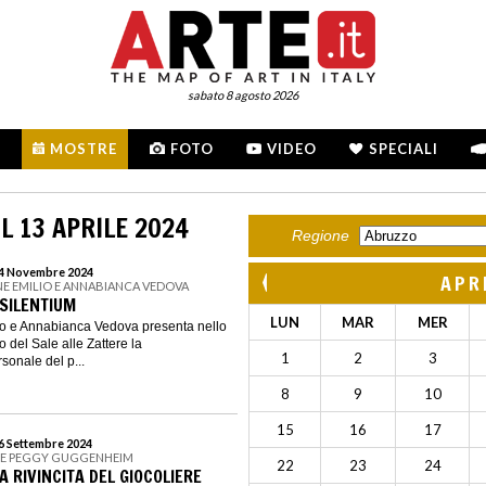
sabato 8 agosto 2026
MOSTRE
FOTO
VIDEO
SPECIALI
L 13 APRILE 2024
Regione
 24 Novembre 2024
APR
E EMILIO E ANNABIANCA VEDOVA
 SILENTIUM
LUN
MAR
MER
o e Annabianca Vedova presenta nello
 del Sale alle Zattere la
1
2
3
sonale del p...
8
9
10
15
16
17
16 Settembre 2024
NE PEGGY GUGGENHEIM
22
23
24
A RIVINCITA DEL GIOCOLIERE