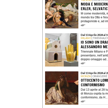
MODA E MODERNIT
ERLER, SELVATI
M come modernità, m
mondo tra Otto e No
protagoniste e, ad im
Dal 13 Aprile 2024 al
MILANO
| TRIENNALE
IO SONO UN DRAG
ALESSANDRO ME
Triennale Milano e F
presentano, nell’ambi
doppio omaggio ad..
Dal 13 Aprile 2024 al 
MONZA
| ORANGERIE 
OTTOCENTO LOMB
CONFORMISMO
Dal 13 aprile al 28 l
di Monza ospita la m
conformismo, da H...