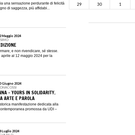
ia una sensazione perdurante di felicità
29
30
1
segno di saggezza, più affidabi...
12 Maggio 2024
SSIMO
 EDIZIONE
ermare, e non rivendicare, sé stesse.
aprile al 12 maggio 2024 per la
30 Giugno 2024
BONACOSSI
NA - YOURS IN SOLIDARITY.
RA ARTE E PAROLA
torica manifestazione dedicata alla
e contemporanea promossa da UDI –
28 Luglio 2024
GI BAILO