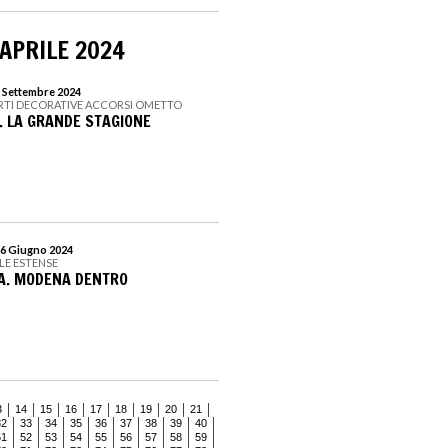
 APRILE 2024
1 Settembre 2024
ARTI DECORATIVE ACCORSI OMETTO
0. LA GRANDE STAGIONE
16 Giugno 2024
LE ESTENSE
A. MODENA DENTRO
3
14
15
16
17
18
19
20
21
32
33
34
35
36
37
38
39
40
51
52
53
54
55
56
57
58
59