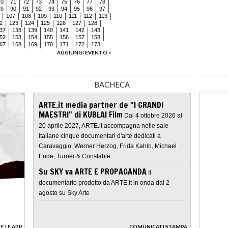
70
71
72
73
74
75
76
77
78
89
90
91
92
93
94
95
96
97
107
108
109
110
111
112
113
2
123
124
125
126
127
128
37
138
139
140
141
142
143
52
153
154
155
156
157
158
67
168
169
170
171
172
173
AGGIUNGI EVENTO >
BACHECA
ARTE.it media partner de "I GRANDI
MAESTRI" di KUBLAI Film
Dal 4 ottobre 2026 al
20 aprile 2027, ARTE.it accompagna nelle sale
italiane cinque documentari d'arte dedicati a
Caravaggio, Werner Herzog, Frida Kahlo, Michael
Ende, Turner & Constable
Su SKY va ARTE E PROPAGANDA
Il
documentario prodotto da ARTE.it in onda dal 2
agosto su Sky Arte
E LE APP
COMUNICATI STAMPA