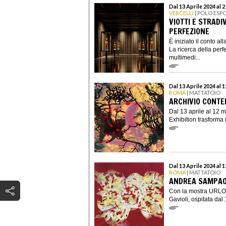
Dal 13 Aprile 2024 al 
VERCELLI
| POLO ESP
VIOTTI E STRADI
PERFEZIONE
È iniziato il conto a
La ricerca della perf
multimedi...
Dal 13 Aprile 2024 al 
ROMA
| MATTATOIO
ARCHIVIO CONTE
Dal 13 aprile al 12
Exhibition trasforma 
Dal 13 Aprile 2024 al 
ROMA
| MATTATOIO
ANDREA SAMPAOL
Con la mostra URLO.
Gavioli, ospitata dal