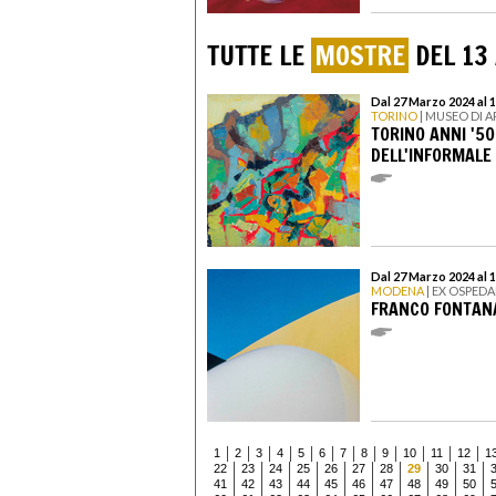
TUTTE LE
MOSTRE
DEL 13
Dal 27 Marzo 2024 al 
TORINO
| MUSEO DI 
TORINO ANNI '5
DELL'INFORMALE
Dal 27 Marzo 2024 al 
MODENA
| EX OSPEDA
FRANCO FONTAN
1
2
3
4
5
6
7
8
9
10
11
12
1
22
23
24
25
26
27
28
29
30
31
41
42
43
44
45
46
47
48
49
50