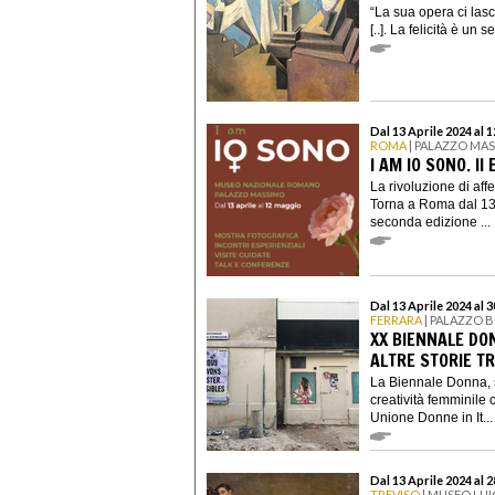
“La sua opera ci lasc
[..]. La felicità è un 
Dal 13 Aprile 2024 al 
ROMA
| PALAZZO MA
I AM IO SONO. II
La rivoluzione di aff
Torna a Roma dal 13 
seconda edizione ...
Dal 13 Aprile 2024 al 
FERRARA
| PALAZZO 
XX BIENNALE DON
ALTRE STORIE T
La Biennale Donna, s
creatività femminil
Unione Donne in It...
Dal 13 Aprile 2024 al 
TREVISO
| MUSEO LUI