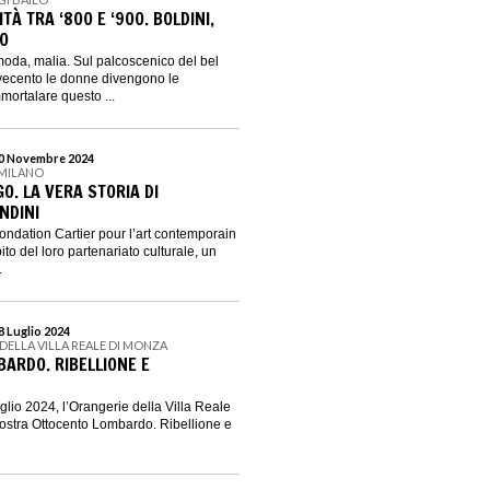
À TRA ‘800 E ‘900. BOLDINI,
CO
oda, malia. Sul palcoscenico del bel
vecento le donne divengono le
mortalare questo ...
 10 Novembre 2024
 MILANO
O. LA VERA STORIA DI
NDINI
ondation Cartier pour l’art contemporain
to del loro partenariato culturale, un
.
28 Luglio 2024
DELLA VILLA REALE DI MONZA
ARDO. RIBELLIONE E
uglio 2024, l’Orangerie della Villa Reale
ostra Ottocento Lombardo. Ribellione e