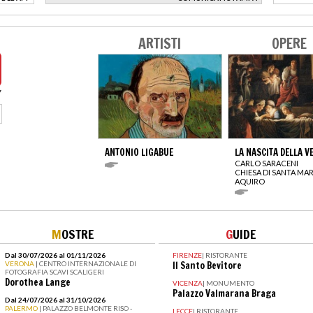
>
ARTISTI
OPERE
ANTONIO LIGABUE
LA NASCITA DELLA V
CARLO SARACENI
CHIESA DI SANTA MAR
AQUIRO
M
OSTRE
G
UIDE
Dal 30/07/2026 al 01/11/2026
FIRENZE
|
RISTORANTE
VERONA
| CENTRO INTERNAZIONALE DI
Il Santo Bevitore
FOTOGRAFIA SCAVI SCALIGERI
Dorothea Lange
VICENZA
|
MONUMENTO
Palazzo Valmarana Braga
Dal 24/07/2026 al 31/10/2026
PALERMO
| PALAZZO BELMONTE RISO -
LECCE
|
RISTORANTE