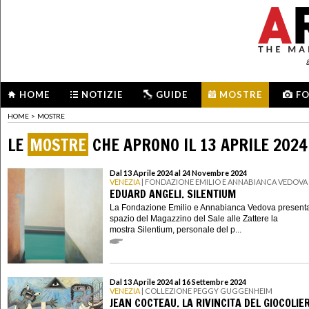
HOME
NOTIZIE
GUIDE
MOSTRE
F
HOME
>
MOSTRE
LE
MOSTRE
CHE APRONO IL 13 APRILE 2024
Dal 13 Aprile 2024 al 24 Novembre 2024
VENEZIA
| FONDAZIONE EMILIO E ANNABIANCA VEDOVA
EDUARD ANGELI. SILENTIUM
La Fondazione Emilio e Annabianca Vedova presenta
spazio del Magazzino del Sale alle Zattere la
mostra Silentium, personale del p...
Dal 13 Aprile 2024 al 16 Settembre 2024
VENEZIA
| COLLEZIONE PEGGY GUGGENHEIM
JEAN COCTEAU. LA RIVINCITA DEL GIOCOLIE