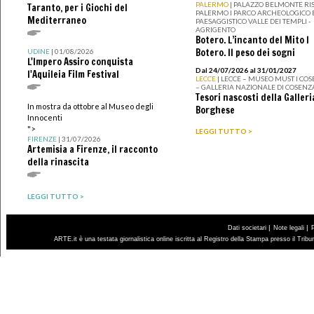
PALERMO
| PALAZZO BELMONTE RIS
Taranto, per i Giochi del
PALERMO I PARCO ARCHEOLOGICO 
Mediterraneo
PAESAGGISTICO VALLE DEI TEMPLI -
AGRIGENTO
Botero. L’incanto del Mito I
Botero. Il peso dei sogni
UDINE
| 01/08/2026
L'Impero Assiro conquista
Dal 24/07/2026 al 31/01/2027
l'Aquileia Film Festival
LECCE
| LECCE – MUSEO MUST I CO
– GALLERIA NAZIONALE DI COSENZ
Tesori nascosti della Galleri
In mostra da ottobre al Museo degli
Borghese
Innocenti
">
LEGGI TUTTO >
FIRENZE
| 31/07/2026
Artemisia a Firenze, il racconto
della rinascita
LEGGI TUTTO >
|
|
Dati societari
Note legali
ARTE.it è una testata giornalistica online iscritta al Registro della Stampa presso il Trib