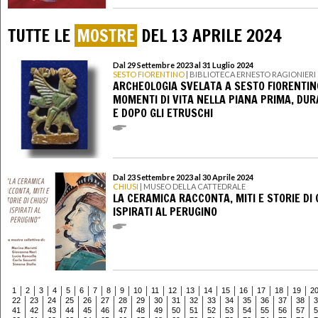
TUTTE LE
MOSTRE
DEL 13 APRILE 2024
Dal 29 Settembre 2023 al 31 Luglio 2024
SESTO FIORENTINO
| BIBLIOTECA ERNESTO RAGIONIERI
ARCHEOLOGIA SVELATA A SESTO FIORENTIN
MOMENTI DI VITA NELLA PIANA PRIMA, DU
E DOPO GLI ETRUSCHI
Dal 23 Settembre 2023 al 30 Aprile 2024
CHIUSI
| MUSEO DELLA CATTEDRALE
LA CERAMICA RACCONTA, MITI E STORIE DI 
ISPIRATI AL PERUGINO
1
2
3
4
5
6
7
8
9
10
11
12
13
14
15
16
17
18
19
2
22
23
24
25
26
27
28
29
30
31
32
33
34
35
36
37
38
3
41
42
43
44
45
46
47
48
49
50
51
52
53
54
55
56
57
5