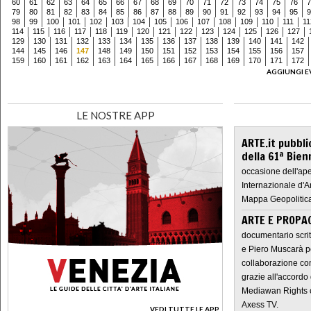
60
61
62
63
64
65
66
67
68
69
70
71
72
73
74
75
76
7
79
80
81
82
83
84
85
86
87
88
89
90
91
92
93
94
95
9
98
99
100
101
102
103
104
105
106
107
108
109
110
111
11
114
115
116
117
118
119
120
121
122
123
124
125
126
127
129
130
131
132
133
134
135
136
137
138
139
140
141
142
144
145
146
147
148
149
150
151
152
153
154
155
156
157
159
160
161
162
163
164
165
166
167
168
169
170
171
172
AGGIUNGI E
LE NOSTRE APP
ARTE.it pubbli
della 61ª Bien
occasione dell'ape
Internazionale d'A
Mappa Geopolitica
ARTE E PROPAG
documentario scrit
e Piero Muscarà pe
collaborazione con
grazie all'accordo 
Mediawan Rights c
Axess TV.
VEDI TUTTE LE APP