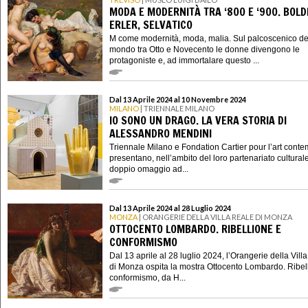
MODA E MODERNITÀ TRA ‘800 E ‘900. BOLDI
ERLER, SELVATICO
M come modernità, moda, malia. Sul palcoscenico de
mondo tra Otto e Novecento le donne divengono le
protagoniste e, ad immortalare questo ...
Dal 13 Aprile 2024 al 10 Novembre 2024
MILANO
| TRIENNALE MILANO
IO SONO UN DRAGO. LA VERA STORIA DI
ALESSANDRO MENDINI
Triennale Milano e Fondation Cartier pour l’art cont
presentano, nell’ambito del loro partenariato cultural
doppio omaggio ad...
Dal 13 Aprile 2024 al 28 Luglio 2024
MONZA
| ORANGERIE DELLA VILLA REALE DI MONZA
OTTOCENTO LOMBARDO. RIBELLIONE E
CONFORMISMO
Dal 13 aprile al 28 luglio 2024, l’Orangerie della Vill
di Monza ospita la mostra Ottocento Lombardo. Ribel
conformismo, da H...