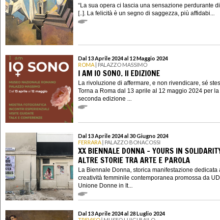
“La sua opera ci lascia una sensazione perdurante di 
[..]. La felicità è un segno di saggezza, più affidabi...
Dal 13 Aprile 2024 al 12 Maggio 2024
ROMA
| PALAZZO MASSIMO
I AM IO SONO. II EDIZIONE
La rivoluzione di affermare, e non rivendicare, sé ste
Torna a Roma dal 13 aprile al 12 maggio 2024 per la
seconda edizione ...
Dal 13 Aprile 2024 al 30 Giugno 2024
FERRARA
| PALAZZO BONACOSSI
XX BIENNALE DONNA - YOURS IN SOLIDARIT
ALTRE STORIE TRA ARTE E PAROLA
La Biennale Donna, storica manifestazione dedicata 
creatività femminile contemporanea promossa da UD
Unione Donne in It...
Dal 13 Aprile 2024 al 28 Luglio 2024
TREVISO
| MUSEO LUIGI BAILO