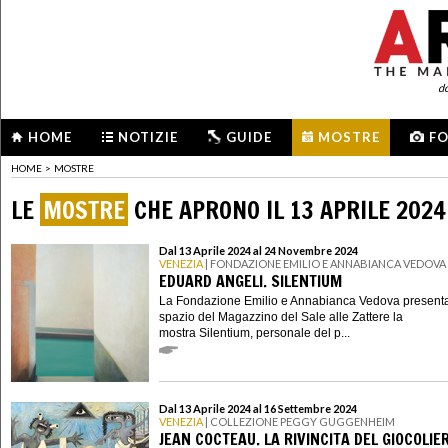
d
HOME
NOTIZIE
GUIDE
MOSTRE
F
HOME
>
MOSTRE
LE
MOSTRE
CHE APRONO IL 13 APRILE 2024
Dal 13 Aprile 2024 al 24 Novembre 2024
VENEZIA
| FONDAZIONE EMILIO E ANNABIANCA VEDOVA
EDUARD ANGELI. SILENTIUM
La Fondazione Emilio e Annabianca Vedova presenta
spazio del Magazzino del Sale alle Zattere la
mostra Silentium, personale del p...
Dal 13 Aprile 2024 al 16 Settembre 2024
VENEZIA
| COLLEZIONE PEGGY GUGGENHEIM
JEAN COCTEAU. LA RIVINCITA DEL GIOCOLIE