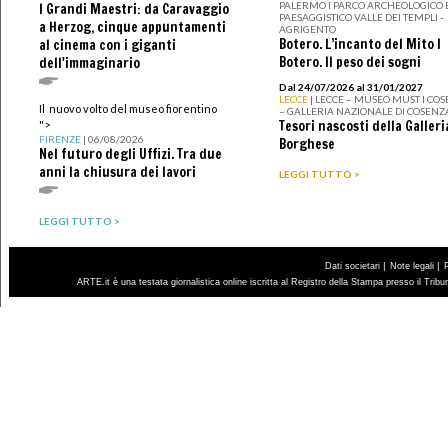
PALERMO I PARCO ARCHEOLOGICO 
I Grandi Maestri: da Caravaggio
PAESAGGISTICO VALLE DEI TEMPLI -
a Herzog, cinque appuntamenti
AGRIGENTO
Botero. L’incanto del Mito I
al cinema con i giganti
Botero. Il peso dei sogni
dell'immaginario
Dal 24/07/2026 al 31/01/2027
LECCE
| LECCE – MUSEO MUST I CO
Il nuovo volto del museo fiorentino
– GALLERIA NAZIONALE DI COSENZ
Tesori nascosti della Galleri
">
FIRENZE
| 06/08/2026
Borghese
Nel futuro degli Uffizi. Tra due
anni la chiusura dei lavori
LEGGI TUTTO >
LEGGI TUTTO >
|
|
Dati societari
Note legali
ARTE.it è una testata giornalistica online iscritta al Registro della Stampa presso il Trib