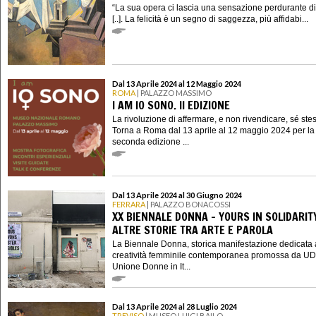
“La sua opera ci lascia una sensazione perdurante di 
[..]. La felicità è un segno di saggezza, più affidabi...
Dal 13 Aprile 2024 al 12 Maggio 2024
ROMA
| PALAZZO MASSIMO
I AM IO SONO. II EDIZIONE
La rivoluzione di affermare, e non rivendicare, sé ste
Torna a Roma dal 13 aprile al 12 maggio 2024 per la
seconda edizione ...
Dal 13 Aprile 2024 al 30 Giugno 2024
FERRARA
| PALAZZO BONACOSSI
XX BIENNALE DONNA - YOURS IN SOLIDARIT
ALTRE STORIE TRA ARTE E PAROLA
La Biennale Donna, storica manifestazione dedicata 
creatività femminile contemporanea promossa da UD
Unione Donne in It...
Dal 13 Aprile 2024 al 28 Luglio 2024
TREVISO
| MUSEO LUIGI BAILO