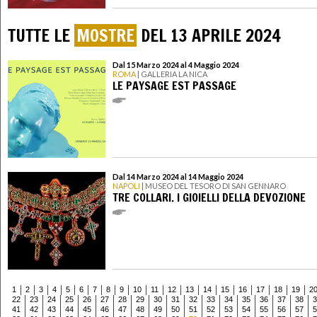
TUTTE LE
MOSTRE
DEL 13 APRILE 2024
Dal 15 Marzo 2024 al 4 Maggio 2024
ROMA
| GALLERIA LA NICA
LE PAYSAGE EST PASSAGE
Dal 14 Marzo 2024 al 14 Maggio 2024
NAPOLI
| MUSEO DEL TESORO DI SAN GENNARO
TRE COLLARI. I GIOIELLI DELLA DEVOZIONE
1
2
3
4
5
6
7
8
9
10
11
12
13
14
15
16
17
18
19
2
22
23
24
25
26
27
28
29
30
31
32
33
34
35
36
37
38
3
41
42
43
44
45
46
47
48
49
50
51
52
53
54
55
56
57
5