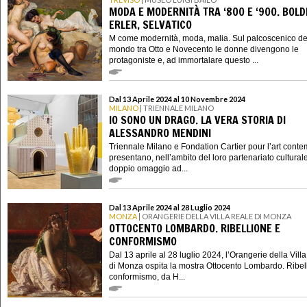
MODA E MODERNITÀ TRA ‘800 E ‘900. BOLDI
ERLER, SELVATICO
M come modernità, moda, malia. Sul palcoscenico de
mondo tra Otto e Novecento le donne divengono le
protagoniste e, ad immortalare questo ...
Dal 13 Aprile 2024 al 10 Novembre 2024
MILANO
| TRIENNALE MILANO
IO SONO UN DRAGO. LA VERA STORIA DI
ALESSANDRO MENDINI
Triennale Milano e Fondation Cartier pour l’art cont
presentano, nell’ambito del loro partenariato cultural
doppio omaggio ad...
Dal 13 Aprile 2024 al 28 Luglio 2024
MONZA
| ORANGERIE DELLA VILLA REALE DI MONZA
OTTOCENTO LOMBARDO. RIBELLIONE E
CONFORMISMO
Dal 13 aprile al 28 luglio 2024, l’Orangerie della Vill
di Monza ospita la mostra Ottocento Lombardo. Ribel
conformismo, da H...