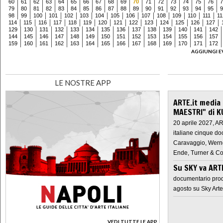
60
61
62
63
64
65
66
67
68
69
70
71
72
73
74
75
76
7
79
80
81
82
83
84
85
86
87
88
89
90
91
92
93
94
95
9
98
99
100
101
102
103
104
105
106
107
108
109
110
111
11
114
115
116
117
118
119
120
121
122
123
124
125
126
127
129
130
131
132
133
134
135
136
137
138
139
140
141
142
144
145
146
147
148
149
150
151
152
153
154
155
156
157
159
160
161
162
163
164
165
166
167
168
169
170
171
172
AGGIUNGI E
LE NOSTRE APP
ARTE.it media
MAESTRI" di K
20 aprile 2027, A
italiane cinque do
Caravaggio, Werne
Ende, Turner & Co
Su SKY va AR
documentario prod
agosto su Sky Arte
VEDI TUTTE LE APP