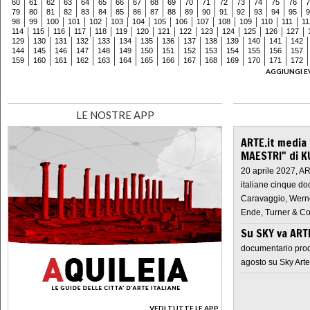
60
61
62
63
64
65
66
67
68
69
70
71
72
73
74
75
76
7
79
80
81
82
83
84
85
86
87
88
89
90
91
92
93
94
95
9
98
99
100
101
102
103
104
105
106
107
108
109
110
111
11
114
115
116
117
118
119
120
121
122
123
124
125
126
127
129
130
131
132
133
134
135
136
137
138
139
140
141
142
144
145
146
147
148
149
150
151
152
153
154
155
156
157
159
160
161
162
163
164
165
166
167
168
169
170
171
172
AGGIUNGI E
LE NOSTRE APP
ARTE.it media
MAESTRI" di K
20 aprile 2027, A
italiane cinque do
Caravaggio, Werne
Ende, Turner & Co
Su SKY va AR
documentario prod
agosto su Sky Arte
VEDI TUTTE LE APP