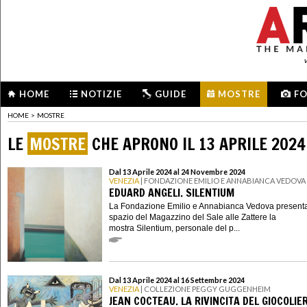
HOME
NOTIZIE
GUIDE
MOSTRE
F
HOME
>
MOSTRE
LE
MOSTRE
CHE APRONO IL 13 APRILE 2024
Dal 13 Aprile 2024 al 24 Novembre 2024
VENEZIA
| FONDAZIONE EMILIO E ANNABIANCA VEDOVA
EDUARD ANGELI. SILENTIUM
La Fondazione Emilio e Annabianca Vedova presenta
spazio del Magazzino del Sale alle Zattere la
mostra Silentium, personale del p...
Dal 13 Aprile 2024 al 16 Settembre 2024
VENEZIA
| COLLEZIONE PEGGY GUGGENHEIM
JEAN COCTEAU. LA RIVINCITA DEL GIOCOLIE