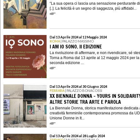
“La sua opera ci lascia una sensazione perdurante di 
[..]. La felicità è un segno di saggezza, più affidabi...
Dal 13 Aprile 2024 al 12 Maggio 2024
ROMA
| PALAZZO MASSIMO
I AM IO SONO. II EDIZIONE
La rivoluzione di affermare, e non rivendicare, sé ste
Torna a Roma dal 13 aprile al 12 maggio 2024 per la
seconda edizione ...
Dal 13 Aprile 2024 al 30 Giugno 2024
FERRARA
| PALAZZO BONACOSSI
XX BIENNALE DONNA - YOURS IN SOLIDARIT
ALTRE STORIE TRA ARTE E PAROLA
La Biennale Donna, storica manifestazione dedicata 
creatività femminile contemporanea promossa da UD
Unione Donne in It...
Dal 13 Aprile 2024 al 28 Luglio 2024
TREVISO
| MUSEO LUIGI BAILO