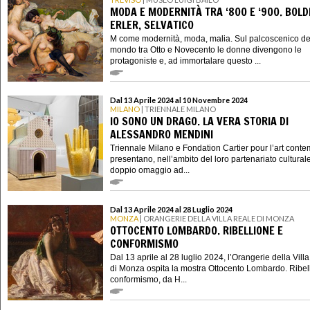
MODA E MODERNITÀ TRA ‘800 E ‘900. BOLDI
ERLER, SELVATICO
M come modernità, moda, malia. Sul palcoscenico de
mondo tra Otto e Novecento le donne divengono le
protagoniste e, ad immortalare questo ...
Dal 13 Aprile 2024 al 10 Novembre 2024
MILANO
| TRIENNALE MILANO
IO SONO UN DRAGO. LA VERA STORIA DI
ALESSANDRO MENDINI
Triennale Milano e Fondation Cartier pour l’art cont
presentano, nell’ambito del loro partenariato cultural
doppio omaggio ad...
Dal 13 Aprile 2024 al 28 Luglio 2024
MONZA
| ORANGERIE DELLA VILLA REALE DI MONZA
OTTOCENTO LOMBARDO. RIBELLIONE E
CONFORMISMO
Dal 13 aprile al 28 luglio 2024, l’Orangerie della Vill
di Monza ospita la mostra Ottocento Lombardo. Ribel
conformismo, da H...