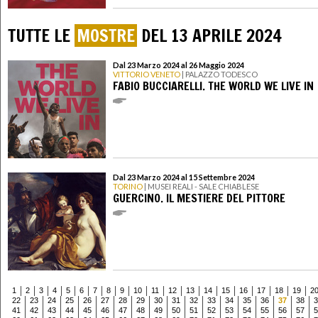
TUTTE LE
MOSTRE
DEL 13 APRILE 2024
Dal 23 Marzo 2024 al 26 Maggio 2024
VITTORIO VENETO
| PALAZZO TODESCO
FABIO BUCCIARELLI. THE WORLD WE LIVE IN
Dal 23 Marzo 2024 al 15 Settembre 2024
TORINO
| MUSEI REALI - SALE CHIABLESE
GUERCINO. IL MESTIERE DEL PITTORE
1
2
3
4
5
6
7
8
9
10
11
12
13
14
15
16
17
18
19
2
22
23
24
25
26
27
28
29
30
31
32
33
34
35
36
37
38
3
41
42
43
44
45
46
47
48
49
50
51
52
53
54
55
56
57
5