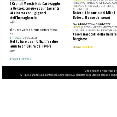
PALERMO I PARCO ARCHEOLOGICO 
I Grandi Maestri: da Caravaggio
PAESAGGISTICO VALLE DEI TEMPLI -
a Herzog, cinque appuntamenti
AGRIGENTO
Botero. L’incanto del Mito I
al cinema con i giganti
Botero. Il peso dei sogni
dell'immaginario
Dal 24/07/2026 al 31/01/2027
LECCE
| LECCE – MUSEO MUST I CO
Il nuovo volto del museo fiorentino
– GALLERIA NAZIONALE DI COSENZ
Tesori nascosti della Galleri
">
FIRENZE
| 06/08/2026
Borghese
Nel futuro degli Uffizi. Tra due
anni la chiusura dei lavori
LEGGI TUTTO >
LEGGI TUTTO >
|
|
Dati societari
Note legali
ARTE.it è una testata giornalistica online iscritta al Registro della Stampa presso il Trib