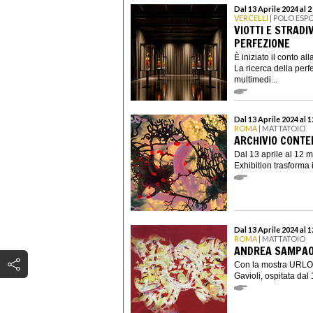
Dal 13 Aprile 2024 al 
VERCELLI
| POLO ESP
VIOTTI E STRADI
PERFEZIONE
È iniziato il conto a
La ricerca della perf
multimedi...
Dal 13 Aprile 2024 al 
ROMA
| MATTATOIO
ARCHIVIO CONTE
Dal 13 aprile al 12
Exhibition trasforma 
Dal 13 Aprile 2024 al 
ROMA
| MATTATOIO
ANDREA SAMPAOL
Con la mostra URLO.
Gavioli, ospitata dal