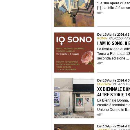
“La sua opera ci lasc
[..]. La felicità è un 
Dal 13 Aprile 2024 al 
ROMA
| PALAZZO MA
I AM IO SONO. II
La rivoluzione di aff
Torna a Roma dal 13 
seconda edizione ...
Dal 13 Aprile 2024 al 
FERRARA
| PALAZZO 
XX BIENNALE DON
ALTRE STORIE T
La Biennale Donna, s
creatività femminil
Unione Donne in It...
Dal 13 Aprile 2024 al 
TREVISO
| MUSEO LUI