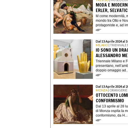
MODA E MODERNIT
ERLER, SELVATI
M come modernità, m
mondo tra Otto e No
protagoniste e, ad im
Dal 13 Aprile 2024 al
MILANO
| TRIENNALE
IO SONO UN DRAG
ALESSANDRO ME
Triennale Milano e F
presentano, nell’ambi
doppio omaggio ad..
Dal 13 Aprile 2024 al 
MONZA
| ORANGERIE 
OTTOCENTO LOMB
CONFORMISMO
Dal 13 aprile al 28 l
di Monza ospita la m
conformismo, da H...