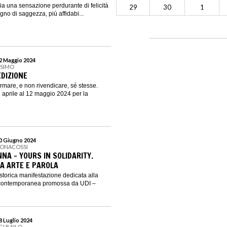
ia una sensazione perdurante di felicità
29
30
1
segno di saggezza, più affidabi...
12 Maggio 2024
SSIMO
 EDIZIONE
ermare, e non rivendicare, sé stesse.
aprile al 12 maggio 2024 per la
30 Giugno 2024
BONACOSSI
NA - YOURS IN SOLIDARITY.
RA ARTE E PAROLA
torica manifestazione dedicata alla
e contemporanea promossa da UDI –
28 Luglio 2024
GI BAILO