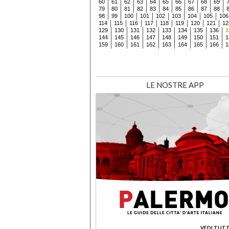
60
61
62
63
64
65
66
67
68
69
79
80
81
82
83
84
85
86
87
88
98
99
100
101
102
103
104
105
106
114
115
116
117
118
119
120
121
12
129
130
131
132
133
134
135
136
1
144
145
146
147
148
149
150
151
1
159
160
161
162
163
164
165
166
1
LE NOSTRE APP
VEDI TUTT