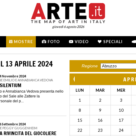
giovedì 6 agosto 2026
MOSTRE
FOTO
VIDEO
SPECIALI
L 13 APRILE 2024
Regione
 24 Novembre 2024
APR
E EMILIO E ANNABIANCA VEDOVA
 SILENTIUM
LUN
MAR
MER
o e Annabianca Vedova presenta nello
 del Sale alle Zattere la
1
2
3
sonale del p...
8
9
10
15
16
17
16 Settembre 2024
NE PEGGY GUGGENHEIM
22
23
24
A RIVINCITA DEL GIOCOLIERE