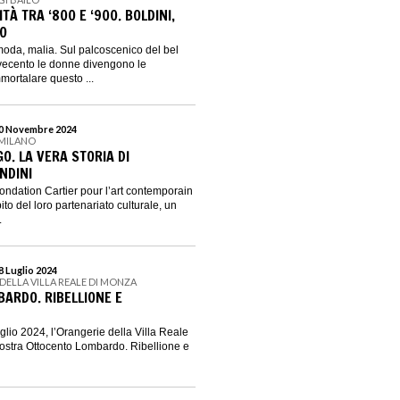
À TRA ‘800 E ‘900. BOLDINI,
CO
oda, malia. Sul palcoscenico del bel
vecento le donne divengono le
mortalare questo ...
 10 Novembre 2024
 MILANO
O. LA VERA STORIA DI
NDINI
ondation Cartier pour l’art contemporain
to del loro partenariato culturale, un
.
28 Luglio 2024
DELLA VILLA REALE DI MONZA
ARDO. RIBELLIONE E
uglio 2024, l’Orangerie della Villa Reale
ostra Ottocento Lombardo. Ribellione e