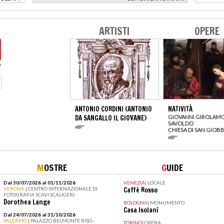
>
ARTISTI
OPERE
ANTONIO CORDINI (ANTONIO
NATIVITÀ
DA SANGALLO IL GIOVANE)
GIOVANNI GIROLAM
SAVOLDO
CHIESA DI SAN GIOB
M
OSTRE
G
UIDE
Dal 30/07/2026 al 01/11/2026
VENEZIA
|
LOCALE
VERONA
| CENTRO INTERNAZIONALE DI
Caffè Rosso
FOTOGRAFIA SCAVI SCALIGERI
Dorothea Lange
BOLOGNA
|
MONUMENTO
Casa Isolani
Dal 24/07/2026 al 31/10/2026
PALERMO
| PALAZZO BELMONTE RISO -
TORINO
|
OPERA