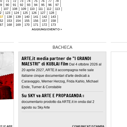
70
71
72
73
74
75
76
77
78
89
90
91
92
93
94
95
96
97
107
108
109
110
111
112
113
2
123
124
125
126
127
128
37
138
139
140
141
142
143
52
153
154
155
156
157
158
67
168
169
170
171
172
173
AGGIUNGI EVENTO >
BACHECA
ARTE.it media partner de "I GRANDI
MAESTRI" di KUBLAI Film
Dal 4 ottobre 2026 al
20 aprile 2027, ARTE.it accompagna nelle sale
italiane cinque documentari d'arte dedicati a
Caravaggio, Werner Herzog, Frida Kahlo, Michael
Ende, Turner & Constable
Su SKY va ARTE E PROPAGANDA
Il
documentario prodotto da ARTE.it in onda dal 2
agosto su Sky Arte
E LE APP
COMUNICATI STAMPA