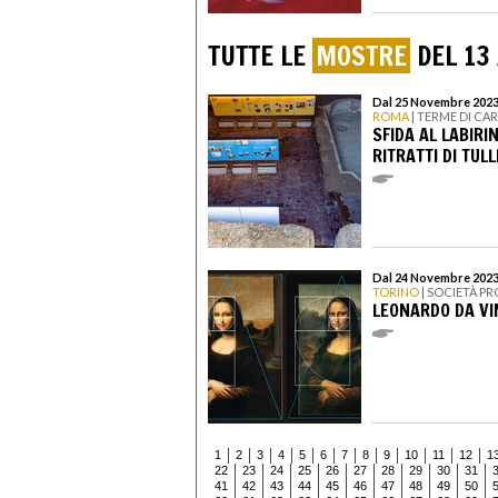
TUTTE LE
MOSTRE
DEL 13
Dal 25 Novembre 2023 
ROMA
| TERME DI CA
SFIDA AL LABIRIN
RITRATTI DI TULL
Dal 24 Novembre 2023
TORINO
| SOCIETÀ PR
LEONARDO DA VI
1
2
3
4
5
6
7
8
9
10
11
12
1
22
23
24
25
26
27
28
29
30
31
41
42
43
44
45
46
47
48
49
50