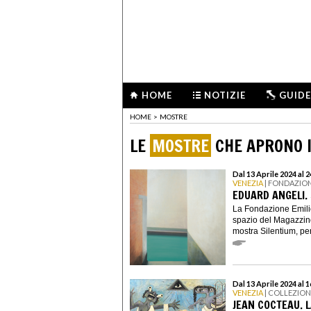
HOME
NOTIZIE
GUIDE
HOME
>
MOSTRE
LE
MOSTRE
CHE APRONO I
Dal 13 Aprile 2024 al
VENEZIA
| FONDAZION
EDUARD ANGELI.
La Fondazione Emili
spazio del Magazzino
mostra Silentium, per
Dal 13 Aprile 2024 al 
VENEZIA
| COLLEZIO
JEAN COCTEAU. L