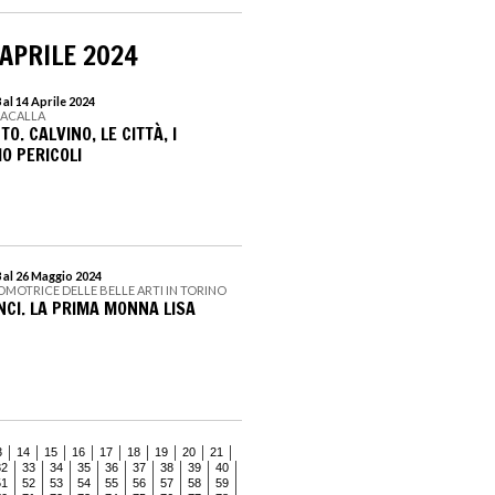
 APRILE 2024
al 14 Aprile 2024
RACALLA
TO. CALVINO, LE CITTÀ, I
IO PERICOLI
 al 26 Maggio 2024
OMOTRICE DELLE BELLE ARTI IN TORINO
NCI. LA PRIMA MONNA LISA
3
14
15
16
17
18
19
20
21
32
33
34
35
36
37
38
39
40
51
52
53
54
55
56
57
58
59