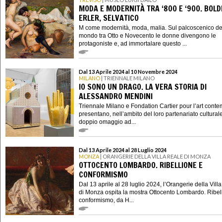
MODA E MODERNITÀ TRA ‘800 E ‘900. BOLDI
ERLER, SELVATICO
M come modernità, moda, malia. Sul palcoscenico de
mondo tra Otto e Novecento le donne divengono le
protagoniste e, ad immortalare questo ...
Dal 13 Aprile 2024 al 10 Novembre 2024
MILANO
| TRIENNALE MILANO
IO SONO UN DRAGO. LA VERA STORIA DI
ALESSANDRO MENDINI
Triennale Milano e Fondation Cartier pour l’art cont
presentano, nell’ambito del loro partenariato cultural
doppio omaggio ad...
Dal 13 Aprile 2024 al 28 Luglio 2024
MONZA
| ORANGERIE DELLA VILLA REALE DI MONZA
OTTOCENTO LOMBARDO. RIBELLIONE E
CONFORMISMO
Dal 13 aprile al 28 luglio 2024, l’Orangerie della Vill
di Monza ospita la mostra Ottocento Lombardo. Ribel
conformismo, da H...