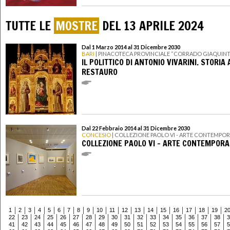
TUTTE LE
MOSTRE
DEL 13 APRILE 2024
Dal 1 Marzo 2014 al 31 Dicembre 2030
BARI
| PINACOTECA PROVINCIALE “CORRADO GIAQUIN
IL POLITTICO DI ANTONIO VIVARINI. STORIA
RESTAURO
Dal 22 Febbraio 2014 al 31 Dicembre 2030
CONCESIO
| COLLEZIONE PAOLO VI - ARTE CONTEMPO
COLLEZIONE PAOLO VI - ARTE CONTEMPOR
1
2
3
4
5
6
7
8
9
10
11
12
13
14
15
16
17
18
19
2
22
23
24
25
26
27
28
29
30
31
32
33
34
35
36
37
38
3
41
42
43
44
45
46
47
48
49
50
51
52
53
54
55
56
57
5