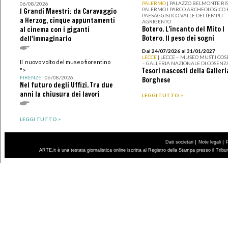
PALERMO
| PALAZZO BELMONTE RIS
06/08/2026
PALERMO I PARCO ARCHEOLOGICO 
I Grandi Maestri: da Caravaggio
PAESAGGISTICO VALLE DEI TEMPLI -
a Herzog, cinque appuntamenti
AGRIGENTO
Botero. L’incanto del Mito I
al cinema con i giganti
Botero. Il peso dei sogni
dell'immaginario
Dal 24/07/2026 al 31/01/2027
LECCE
| LECCE – MUSEO MUST I CO
Il nuovo volto del museo fiorentino
– GALLERIA NAZIONALE DI COSENZ
Tesori nascosti della Galleri
">
FIRENZE
| 06/08/2026
Borghese
Nel futuro degli Uffizi. Tra due
anni la chiusura dei lavori
LEGGI TUTTO >
LEGGI TUTTO >
|
|
Dati societari
Note legali
ARTE.it è una testata giornalistica online iscritta al Registro della Stampa presso il Trib