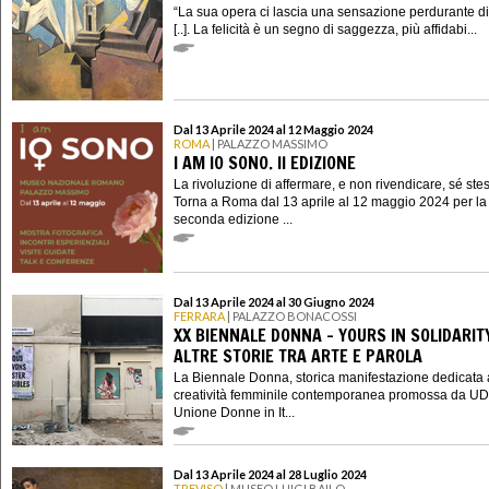
“La sua opera ci lascia una sensazione perdurante di 
[..]. La felicità è un segno di saggezza, più affidabi...
Dal 13 Aprile 2024 al 12 Maggio 2024
ROMA
| PALAZZO MASSIMO
I AM IO SONO. II EDIZIONE
La rivoluzione di affermare, e non rivendicare, sé ste
Torna a Roma dal 13 aprile al 12 maggio 2024 per la
seconda edizione ...
Dal 13 Aprile 2024 al 30 Giugno 2024
FERRARA
| PALAZZO BONACOSSI
XX BIENNALE DONNA - YOURS IN SOLIDARIT
ALTRE STORIE TRA ARTE E PAROLA
La Biennale Donna, storica manifestazione dedicata 
creatività femminile contemporanea promossa da UD
Unione Donne in It...
Dal 13 Aprile 2024 al 28 Luglio 2024
TREVISO
| MUSEO LUIGI BAILO