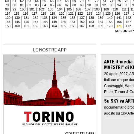
60
61
62
63
64
65
66
67
68
69
70
71
72
73
74
75
76
7
79
80
81
82
83
84
85
86
87
88
89
90
91
92
93
94
95
9
98
99
100
101
102
103
104
105
106
107
108
109
110
111
11
114
115
116
117
118
119
120
121
122
123
124
125
126
127
129
130
131
132
133
134
135
136
137
138
139
140
141
142
144
145
146
147
148
149
150
151
152
153
154
155
156
157
159
160
161
162
163
164
165
166
167
168
169
170
171
172
AGGIUNGI E
LE NOSTRE APP
ARTE.it media
MAESTRI" di K
20 aprile 2027, A
italiane cinque do
Caravaggio, Werne
Ende, Turner & Co
Su SKY va AR
documentario prod
agosto su Sky Arte
VEDI TUTTE LE APP