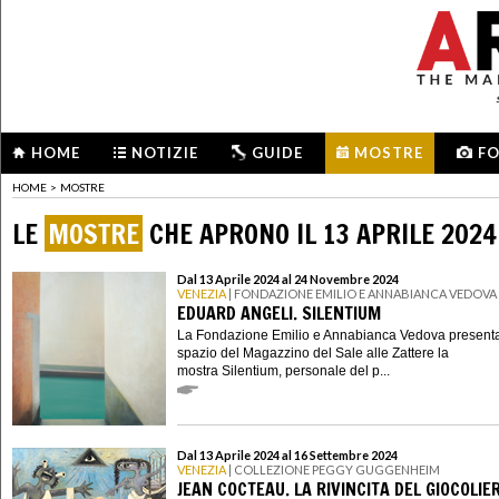
HOME
NOTIZIE
GUIDE
MOSTRE
F
HOME
>
MOSTRE
LE
MOSTRE
CHE APRONO IL 13 APRILE 2024
Dal 13 Aprile 2024 al 24 Novembre 2024
VENEZIA
| FONDAZIONE EMILIO E ANNABIANCA VEDOVA
EDUARD ANGELI. SILENTIUM
La Fondazione Emilio e Annabianca Vedova presenta
spazio del Magazzino del Sale alle Zattere la
mostra Silentium, personale del p...
Dal 13 Aprile 2024 al 16 Settembre 2024
VENEZIA
| COLLEZIONE PEGGY GUGGENHEIM
JEAN COCTEAU. LA RIVINCITA DEL GIOCOLIE