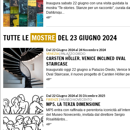
Inaugura sabato 22 giugno con una visita guidata la
mostra “Te-stories. Stanze per un racconto”, curata d
Dall&rsqu...
TUTTE LE
MOSTRE
DEL 23 GIUGNO 2024
Dal 22 Giugno 2024 al 24 Novembre 2024
VENEZIA
| PALAZZO DIEDO
CARSTEN HÖLLER. VENICE INCLINED OVAL
STAIRCASE
Inaugurato oggi 22 giugno a Palazzo Diedo, Venice I
Oval Staircase, il nuovo progetto di Carsten Höller per 
Dal 22 Giugno 2024 al 31 Dicembre 2025
FIRENZE
| MUSEO NOVECENTO
MP5. LA TERZA DIMENSIONE
MP5 entra con raffinata e perentoria iconicità all’inte
del Museo Novecento, invitata dal direttore Sergio
Risaliti&nbs...