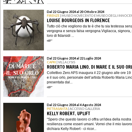
Dal 22 Giugno 2024 al 20 Ottobre 2024
FIRENZE
| MUSEO NOVECENTO E MUSEO DEGLI INNOCE
LOUISE BOURGEOIS IN FLORENCE
Tutto ciò che vogliono da te è che tu sia testessa sen
vergogna e senza falsa vergogna.Vigliacca, signora, 
loro di fidarsidi ...
Dal 22 Giugno 2024 al 22 Luglio 2024
CAPRI
| VILLA LYSIS
ROBERTO MARIA LINO. DI MARE E IL SUO OR
Collettivo Zero APS inaugura il 22 giugno alle ore 19
e il suo orlo, personale dell’artista Roberto Maria Lino
presentata dal...
Dal 22 Giugno 2024 al 4 Agosto 2024
PIETRASANTA
| ACCESSO GALLERIA
KELLY ROBERT. UPLIFT
“Spero che questo lavoro ci offra un'idea della nostra
resilienza come esseri umani. Vorrei che il mio lavoro
dichiara Kelly Robert - ci ricor...