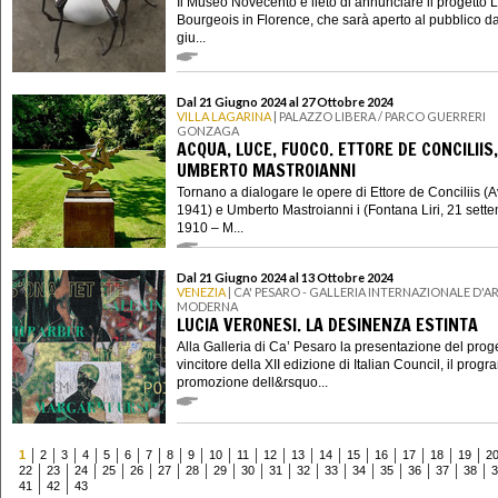
Il Museo Novecento è lieto di annunciare il progetto 
Bourgeois in Florence, che sarà aperto al pubblico d
giu...
Dal 21 Giugno 2024 al 27 Ottobre 2024
VILLA LAGARINA
| PALAZZO LIBERA / PARCO GUERRERI
GONZAGA
ACQUA, LUCE, FUOCO. ETTORE DE CONCILIIS,
UMBERTO MASTROIANNI
Tornano a dialogare le opere di Ettore de Conciliis (A
1941) e Umberto Mastroianni i (Fontana Liri, 21 sett
1910 – M...
Dal 21 Giugno 2024 al 13 Ottobre 2024
VENEZIA
| CA' PESARO - GALLERIA INTERNAZIONALE D'A
MODERNA
LUCIA VERONESI. LA DESINENZA ESTINTA
Alla Galleria di Ca’ Pesaro la presentazione del prog
vincitore della XII edizione di Italian Council, il prog
promozione dell&rsquo...
1
2
3
4
5
6
7
8
9
10
11
12
13
14
15
16
17
18
19
2
22
23
24
25
26
27
28
29
30
31
32
33
34
35
36
37
38
3
41
42
43