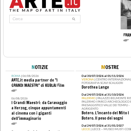
FRA
N
OTIZIE
M
OSTRE
ROMA
| 06/08/2026
Dal 30/07/2026 al 01/11/2026
ARTE.it media partner de "I
VERONA
| CENTRO INTERNAZIONAL
FOTOGRAFIA SCAVI SCALIGERI
GRANDI MAESTRI" di KUBLAI Film
Dorothea Lange
Dal 24/07/2026 al 31/10/2026
PALERMO
| PALAZZO BELMONTE RIS
06/08/2026
PALERMO I PARCO ARCHEOLOGICO 
I Grandi Maestri: da Caravaggio
PAESAGGISTICO VALLE DEI TEMPLI -
a Herzog, cinque appuntamenti
AGRIGENTO
Botero. L’incanto del Mito I
al cinema con i giganti
Botero. Il peso dei sogni
dell'immaginario
Dal 24/07/2026 al 31/01/2027
LECCE
| LECCE – MUSEO MUST I CO