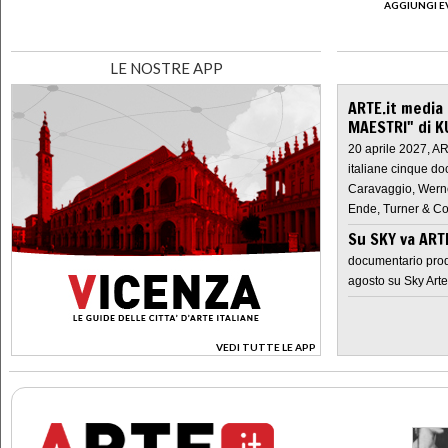
AGGIUNGI E
LE NOSTRE APP
ARTE.it media
MAESTRI" di K
20 aprile 2027, A
italiane cinque do
Caravaggio, Werne
Ende, Turner & Co
Su SKY va AR
documentario prod
agosto su Sky Arte
VEDI TUTTE LE APP
>