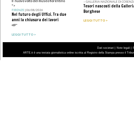
Il nuovo volto del museo fiorentino
– GALLERIA NAZIONALE DI COSENZ
Tesori nascosti della Galleri
">
FIRENZE
| 06/08/2026
Borghese
Nel futuro degli Uffizi. Tra due
anni la chiusura dei lavori
LEGGI TUTTO >
LEGGI TUTTO >
|
|
Dati societari
Note legali
ARTE.it è una testata giornalistica online iscritta al Registro della Stampa presso il Trib